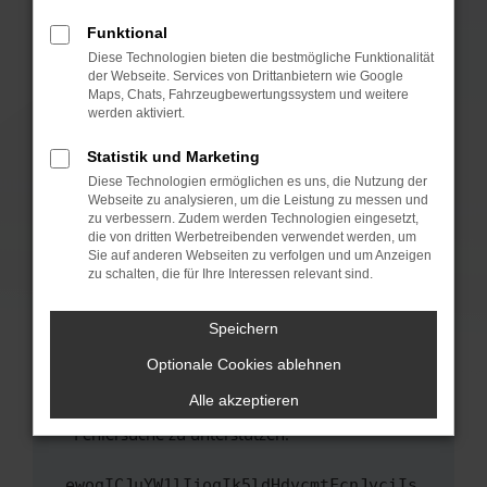
anderen Browser oder in einem privaten
Fenster?
Funktional
Starte dein Gerät neu.
Diese Technologien bieten die bestmögliche Funktionalität
der Webseite. Services von Drittanbietern wie Google
Das kann manchmal helfen, vorübergehende
Maps, Chats, Fahrzeugbewertungssystem und weitere
Probleme zu beheben.
werden aktiviert.
Stelle sicher, dass dein Browser und dein
Statistik und Marketing
Betriebssystem auf dem neuesten Stand
Diese Technologien ermöglichen es uns, die Nutzung der
sind.
Webseite zu analysieren, um die Leistung zu messen und
Veraltete Software birgt nicht nur ein
zu verbessern. Zudem werden Technologien eingesetzt,
Sicherheitsrisiko, sondern kann auch dazu
die von dritten Werbetreibenden verwendet werden, um
führen, dass bestimmte Funktionen nicht mehr
Sie auf anderen Webseiten zu verfolgen und um Anzeigen
zu schalten, die für Ihre Interessen relevant sind.
unterstützt werden.
Wende dich an den Webseitenbetreiber.
Speichern
Wenn du alle oben genannten Schritte versucht
hast, kontaktiere uns bitte. Wir werden
Optionale Cookies ablehnen
versuchen, das Problem zu beheben. Du kannst
Alle akzeptieren
uns diesen Text schicken, um uns bei der
Fehlersuche zu unterstützen:
ewogICJuYW1lIjogIk5ldHdvcmtFcnJvciIs