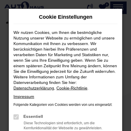
0
Zum
MENÜ
Hauptinhalt
Cookie Einstellungen
springen
Startseite
Fahrzeugangebote
Fahrzeug-Showroom
Wir nutzen Cookies, um Ihnen die bestmögliche
Nutzung unserer Webseite zu ermöglichen und unsere
Kommunikation mit Ihnen zu verbessern. Wir
Fehler: Network Error
berücksichtigen hierbei Ihre Präferenzen und
verarbeiten Daten für Marketing und Statistiken nur,
Beim Laden ist ein Fehler aufgetreten.
wenn Sie uns Ihre Einwilligung geben. Wenn Sie zu
einem späteren Zeitpunkt Ihre Meinung ändern, können
Hier sind ein paar Tipps, die dir helfen können:
Sie die Einwilligung jederzeit für die Zukunft widerrufen.
Weitere Informationen zum Umfang der
Überprüfe deine Firewall und deine
Datenverarbeitung finden Sie hier:
Internetverbindung.
Datenschutzerklärung
,
Cookie-Richtlinie
.
Laden andere Webseiten, zum Beispiel deine
Impressum
Suchmaschine?
Folgende Kategorien von Cookies werden von uns eingesetzt:
Prüfe deine Browsererweiterungen.
Manche Erweiterungen, wie Werbeblocker,
Essentiell
können das Laden bestimmter Seiten
Diese Technologien sind erforderlich, um die
verhindern. Funktioniert die Seite in einem
Kernfunktionalität der Webseite zu gewährleisten.