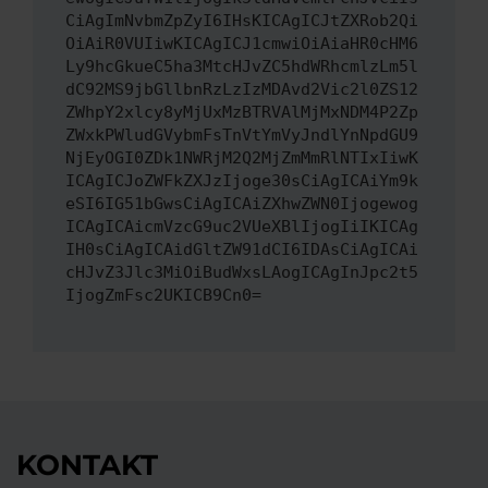
CiAgImNvbmZpZyI6IHsKICAgICJtZXRob2Qi
OiAiR0VUIiwKICAgICJ1cmwiOiAiaHR0cHM6
Ly9hcGkueC5ha3MtcHJvZC5hdWRhcmlzLm5l
dC92MS9jbGllbnRzLzIzMDAvd2Vic2l0ZS12
ZWhpY2xlcy8yMjUxMzBTRVAlMjMxNDM4P2Zp
ZWxkPWludGVybmFsTnVtYmVyJndlYnNpdGU9
NjEyOGI0ZDk1NWRjM2Q2MjZmMmRlNTIxIiwK
ICAgICJoZWFkZXJzIjoge30sCiAgICAiYm9k
eSI6IG51bGwsCiAgICAiZXhwZWN0Ijogewog
ICAgICAicmVzcG9uc2VUeXBlIjogIiIKICAg
IH0sCiAgICAidGltZW91dCI6IDAsCiAgICAi
cHJvZ3Jlc3MiOiBudWxsLAogICAgInJpc2t5
IjogZmFsc2UKICB9Cn0=
KONTAKT