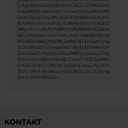
CiAgImNvbmZpZyI6IHsKICAgICJtZXRob2Qi
OiAiR0VUIiwKICAgICJ1cmwiOiAiaHR0cHM6
Ly9hcGkueC5ha3MtcHJvZC5hdWRhcmlzLm5l
dC92MS9jbGllbnRzLzIzMDAvd2Vic2l0ZS12
ZWhpY2xlcy8yMjUxNDQlMjMxNDM4P2ZpZWxk
PWludGVybmFsTnVtYmVyJndlYnNpdGU9NjEy
OGI0ZDk1NWRjM2Q2MjZmMmRlNTIxIiwKICAg
ICJoZWFkZXJzIjoge30sCiAgICAiYm9keSI6
IG51bGwsCiAgICAiZXhwZWN0IjogewogICAg
ICAicmVzcG9uc2VUeXBlIjogIiIKICAgIH0s
CiAgICAidGltZW91dCI6IDAsCiAgICAicHJv
Z3Jlc3MiOiBudWxsLAogICAgInJpc2t5Ijog
ZmFsc2UKICB9Cn0=
KONTAKT