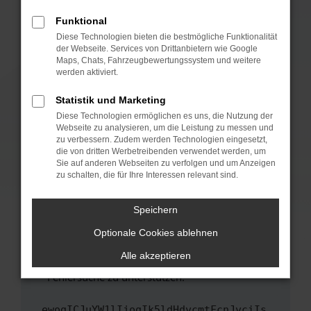
anderen Browser oder in einem privaten
Fenster?
Funktional
Starte dein Gerät neu.
Diese Technologien bieten die bestmögliche Funktionalität
der Webseite. Services von Drittanbietern wie Google
Das kann manchmal helfen, vorübergehende
Maps, Chats, Fahrzeugbewertungssystem und weitere
Probleme zu beheben.
werden aktiviert.
Stelle sicher, dass dein Browser und dein
Statistik und Marketing
Betriebssystem auf dem neuesten Stand
Diese Technologien ermöglichen es uns, die Nutzung der
sind.
Webseite zu analysieren, um die Leistung zu messen und
Veraltete Software birgt nicht nur ein
zu verbessern. Zudem werden Technologien eingesetzt,
Sicherheitsrisiko, sondern kann auch dazu
die von dritten Werbetreibenden verwendet werden, um
führen, dass bestimmte Funktionen nicht mehr
Sie auf anderen Webseiten zu verfolgen und um Anzeigen
zu schalten, die für Ihre Interessen relevant sind.
unterstützt werden.
Wende dich an den Webseitenbetreiber.
Speichern
Wenn du alle oben genannten Schritte versucht
hast, kontaktiere uns bitte. Wir werden
Optionale Cookies ablehnen
versuchen, das Problem zu beheben. Du kannst
Alle akzeptieren
uns diesen Text schicken, um uns bei der
Fehlersuche zu unterstützen:
ewogICJuYW1lIjogIk5ldHdvcmtFcnJvciIs