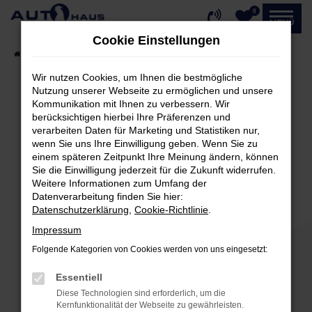
0
Zum
MENÜ
Hauptinhalt
Cookie Einstellungen
springen
Startseite
Fahrzeugangebote
Fahrzeug-Showroom
Wir nutzen Cookies, um Ihnen die bestmögliche
Nutzung unserer Webseite zu ermöglichen und unsere
Kommunikation mit Ihnen zu verbessern. Wir
Fehler: Network Error
berücksichtigen hierbei Ihre Präferenzen und
verarbeiten Daten für Marketing und Statistiken nur,
Beim Laden ist ein Fehler aufgetreten.
wenn Sie uns Ihre Einwilligung geben. Wenn Sie zu
einem späteren Zeitpunkt Ihre Meinung ändern, können
Hier sind ein paar Tipps, die dir helfen können:
Sie die Einwilligung jederzeit für die Zukunft widerrufen.
Weitere Informationen zum Umfang der
Überprüfe deine Firewall und deine
Datenverarbeitung finden Sie hier:
Internetverbindung.
Datenschutzerklärung
,
Cookie-Richtlinie
.
Laden andere Webseiten, zum Beispiel deine
Impressum
Suchmaschine?
Folgende Kategorien von Cookies werden von uns eingesetzt:
Prüfe deine Browsererweiterungen.
Manche Erweiterungen, wie Werbeblocker,
Essentiell
können das Laden bestimmter Seiten
Diese Technologien sind erforderlich, um die
verhindern. Funktioniert die Seite in einem
Kernfunktionalität der Webseite zu gewährleisten.