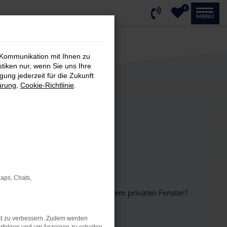
0
MENÜ
 Kommunikation mit Ihnen zu
stiken nur, wenn Sie uns Ihre
ung jederzeit für die Zukunft
ärung
,
Cookie-Richtlinie
.
Maps, Chats,
inem anderen Browser oder in einem privaten Fenster?
nd zu verbessern. Zudem werden