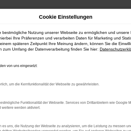
Cookie Einstellungen
ie bestmögliche Nutzung unserer Webseite zu ermöglichen und unsere
hierbei Ihre Präferenzen und verarbeiten Daten für Marketing und Stati
einem späteren Zeitpunkt Ihre Meinung ändern, können Sie die Einwillig
en zum Umfang der Datenverarbeitung finden Sie hier:
Datenschutzerkl
en von uns eingesetzt:
rlich, um die Kernfunktionalität der Webseite zu gewährleisten.
indung.
hine?
estmögliche Funktionalität der Webseite. Services von Drittanbietern wie Google 
eitere werden aktiviert.
aden bestimmter Seiten verhindern. Funktioniert die Seite in e
 zu beheben.
 es uns, die Nutzung der Webseite zu analysieren, um die Leistung zu messen u