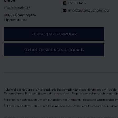
GmbH
07553 1497
Hauptstraße 37
info@autohaushahn.de
88662 Überlingen-
Lippertsreute
ZUM KONTAKTFORMULAR
SO FINDEN SIE UNSER AUTOHAUS
Ehemaliger Neupreis (Unverbindliche Preisempfehlung des Herstellers am Tag der 
1
Der errechnete Preisvorteil sowie die angegebene Ersparnis errechnet sich gegenü
2
Hierbei handelt es sich um ein Finanzierungs-Angebot. Preise sind Bruttopreise. Ir
3
Hierbei handelt es sich um ein Leasing-Angebot. Preise sind Bruttopreise. Irrtümer