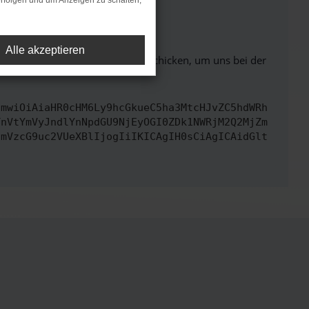
rfolgen und um Anzeigen zu schalten,
ht mehr unterstützt werden.
Alle akzeptieren
ben. Du kannst uns diesen Text schicken, um uns bei der
cmwiOiAiaHR0cHM6Ly9hcGkueC5ha3MtcHJvZC5hdWRh
TnVtYmVyJndlYnNpdGU9NjEyOGI0ZDk1NWRjM2Q2MjZm
cmVzcG9uc2VUeXBlIjogIiIKICAgIH0sCiAgICAidGlt