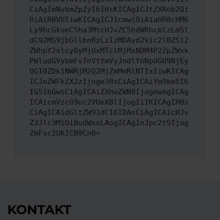
CiAgImNvbmZpZyI6IHsKICAgICJtZXRob2Qi
OiAiR0VUIiwKICAgICJ1cmwiOiAiaHR0cHM6
Ly9hcGkueC5ha3MtcHJvZC5hdWRhcmlzLm5l
dC92MS9jbGllbnRzLzIzMDAvd2Vic2l0ZS12
ZWhpY2xlcy8yMjUxMTclMjMxNDM4P2ZpZWxk
PWludGVybmFsTnVtYmVyJndlYnNpdGU9NjEy
OGI0ZDk1NWRjM2Q2MjZmMmRlNTIxIiwKICAg
ICJoZWFkZXJzIjoge30sCiAgICAiYm9keSI6
IG51bGwsCiAgICAiZXhwZWN0IjogewogICAg
ICAicmVzcG9uc2VUeXBlIjogIiIKICAgIH0s
CiAgICAidGltZW91dCI6IDAsCiAgICAicHJv
Z3Jlc3MiOiBudWxsLAogICAgInJpc2t5Ijog
ZmFsc2UKICB9Cn0=
KONTAKT