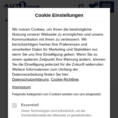
0
Zum
MENÜ
Hauptinhalt
Cookie Einstellungen
springen
Startseite
Fahrzeugangebote
Fahrzeug-Showroom
Wir nutzen Cookies, um Ihnen die bestmögliche
Nutzung unserer Webseite zu ermöglichen und unsere
Kommunikation mit Ihnen zu verbessern. Wir
Fehler: Network Error
berücksichtigen hierbei Ihre Präferenzen und
verarbeiten Daten für Marketing und Statistiken nur,
Beim Laden ist ein Fehler aufgetreten.
wenn Sie uns Ihre Einwilligung geben. Wenn Sie zu
einem späteren Zeitpunkt Ihre Meinung ändern, können
Hier sind ein paar Tipps, die dir helfen können:
Sie die Einwilligung jederzeit für die Zukunft widerrufen.
Weitere Informationen zum Umfang der
Überprüfe deine Firewall und deine
Datenverarbeitung finden Sie hier:
Internetverbindung.
Datenschutzerklärung
,
Cookie-Richtlinie
.
Laden andere Webseiten, zum Beispiel deine
Impressum
Suchmaschine?
Folgende Kategorien von Cookies werden von uns eingesetzt:
Prüfe deine Browsererweiterungen.
Manche Erweiterungen, wie Werbeblocker,
Essentiell
können das Laden bestimmter Seiten
Diese Technologien sind erforderlich, um die
verhindern. Funktioniert die Seite in einem
Kernfunktionalität der Webseite zu gewährleisten.