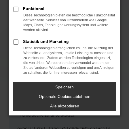
anderen Browser oder in einem privaten
Fenster?
Funktional
Starte dein Gerät neu.
Diese Technologien bieten die bestmögliche Funktionalität
der Webseite. Services von Drittanbietern wie Google
Das kann manchmal helfen, vorübergehende
Maps, Chats, Fahrzeugbewertungssystem und weitere
Probleme zu beheben.
werden aktiviert.
Stelle sicher, dass dein Browser und dein
Statistik und Marketing
Betriebssystem auf dem neuesten Stand
Diese Technologien ermöglichen es uns, die Nutzung der
sind.
Webseite zu analysieren, um die Leistung zu messen und
Veraltete Software birgt nicht nur ein
zu verbessern. Zudem werden Technologien eingesetzt,
Sicherheitsrisiko, sondern kann auch dazu
die von dritten Werbetreibenden verwendet werden, um
führen, dass bestimmte Funktionen nicht mehr
Sie auf anderen Webseiten zu verfolgen und um Anzeigen
zu schalten, die für Ihre Interessen relevant sind.
unterstützt werden.
Wende dich an den Webseitenbetreiber.
Speichern
Wenn du alle oben genannten Schritte versucht
hast, kontaktiere uns bitte. Wir werden
Optionale Cookies ablehnen
versuchen, das Problem zu beheben. Du kannst
Alle akzeptieren
uns diesen Text schicken, um uns bei der
Fehlersuche zu unterstützen:
ewogICJuYW1lIjogIk5ldHdvcmtFcnJvciIs