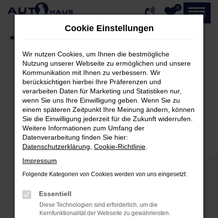
0
Zum
MENÜ
Hauptinhalt
Cookie Einstellungen
springen
Startseite
Fahrzeugangebote
Fahrzeug-Showroom
Wir nutzen Cookies, um Ihnen die bestmögliche
Nutzung unserer Webseite zu ermöglichen und unsere
Kommunikation mit Ihnen zu verbessern. Wir
Fehler: Network Error
berücksichtigen hierbei Ihre Präferenzen und
verarbeiten Daten für Marketing und Statistiken nur,
Beim Laden ist ein Fehler aufgetreten.
wenn Sie uns Ihre Einwilligung geben. Wenn Sie zu
einem späteren Zeitpunkt Ihre Meinung ändern, können
Hier sind ein paar Tipps, die dir helfen können:
Sie die Einwilligung jederzeit für die Zukunft widerrufen.
Weitere Informationen zum Umfang der
Überprüfe deine Firewall und deine
Datenverarbeitung finden Sie hier:
Internetverbindung.
Datenschutzerklärung
,
Cookie-Richtlinie
.
Laden andere Webseiten, zum Beispiel deine
Impressum
Suchmaschine?
Folgende Kategorien von Cookies werden von uns eingesetzt:
Prüfe deine Browsererweiterungen.
Manche Erweiterungen, wie Werbeblocker,
Essentiell
können das Laden bestimmter Seiten
Diese Technologien sind erforderlich, um die
verhindern. Funktioniert die Seite in einem
Kernfunktionalität der Webseite zu gewährleisten.