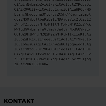
CiAgImNvbmZpZyI6IHsKICAgICJtZXRob2Qi
OiAiR0VUIiwKICAgICJ1cmwiOiAiaHR0cHM6
Ly9hcGkueC5ha3MtcHJvZC5hdWRhcmlzLm5l
dC92MS9jbGllbnRzLzIzMDAvd2Vic2l0ZS12
ZWhpY2xlcy8yMjUxMTIlMjMxNDM4P2ZpZWxk
PWludGVybmFsTnVtYmVyJndlYnNpdGU9NjEy
OGI0ZDk1NWRjM2Q2MjZmMmRlNTIxIiwKICAg
ICJoZWFkZXJzIjoge30sCiAgICAiYm9keSI6
IG51bGwsCiAgICAiZXhwZWN0IjogewogICAg
ICAicmVzcG9uc2VUeXBlIjogIiIKICAgIH0s
CiAgICAidGltZW91dCI6IDAsCiAgICAicHJv
Z3Jlc3MiOiBudWxsLAogICAgInJpc2t5Ijog
ZmFsc2UKICB9Cn0=
KONTAKT