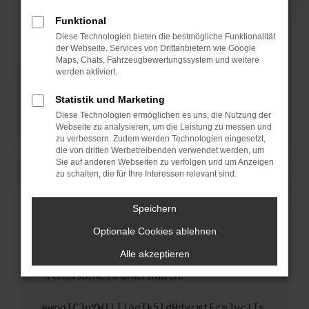
anderen Browser oder in einem privaten
Fenster?
Funktional
Starte dein Gerät neu.
Diese Technologien bieten die bestmögliche Funktionalität
der Webseite. Services von Drittanbietern wie Google
Das kann manchmal helfen, vorübergehende
Maps, Chats, Fahrzeugbewertungssystem und weitere
Probleme zu beheben.
werden aktiviert.
Stelle sicher, dass dein Browser und dein
Statistik und Marketing
Betriebssystem auf dem neuesten Stand
Diese Technologien ermöglichen es uns, die Nutzung der
sind.
Webseite zu analysieren, um die Leistung zu messen und
Veraltete Software birgt nicht nur ein
zu verbessern. Zudem werden Technologien eingesetzt,
Sicherheitsrisiko, sondern kann auch dazu
die von dritten Werbetreibenden verwendet werden, um
führen, dass bestimmte Funktionen nicht mehr
Sie auf anderen Webseiten zu verfolgen und um Anzeigen
zu schalten, die für Ihre Interessen relevant sind.
unterstützt werden.
Wende dich an den Webseitenbetreiber.
Speichern
Wenn du alle oben genannten Schritte versucht
hast, kontaktiere uns bitte. Wir werden
Optionale Cookies ablehnen
versuchen, das Problem zu beheben. Du kannst
Alle akzeptieren
uns diesen Text schicken, um uns bei der
Fehlersuche zu unterstützen:
ewogICJuYW1lIjogIk5ldHdvcmtFcnJvciIs