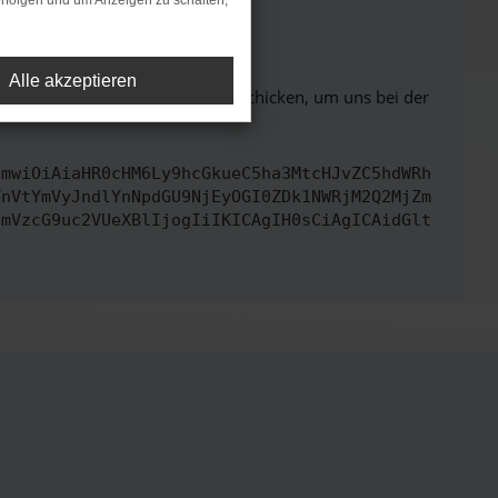
rfolgen und um Anzeigen zu schalten,
ht mehr unterstützt werden.
Alle akzeptieren
ben. Du kannst uns diesen Text schicken, um uns bei der
cmwiOiAiaHR0cHM6Ly9hcGkueC5ha3MtcHJvZC5hdWRh
TnVtYmVyJndlYnNpdGU9NjEyOGI0ZDk1NWRjM2Q2MjZm
cmVzcG9uc2VUeXBlIjogIiIKICAgIH0sCiAgICAidGlt