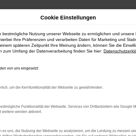
Cookie Einstellungen
ie bestmögliche Nutzung unserer Webseite zu ermöglichen und unsere
hierbei Ihre Präferenzen und verarbeiten Daten für Marketing und Stati
einem späteren Zeitpunkt Ihre Meinung ändern, können Sie die Einwillig
en zum Umfang der Datenverarbeitung finden Sie hier:
Datenschutzerkl
en von uns eingesetzt:
rlich, um die Kernfunktionalität der Webseite zu gewährleisten.
indung.
hine?
estmögliche Funktionalität der Webseite. Services von Drittanbietern wie Google 
eitere werden aktiviert.
aden bestimmter Seiten verhindern. Funktioniert die Seite in e
 zu beheben.
 es uns, die Nutzung der Webseite zu analysieren, um die Leistung zu messen u