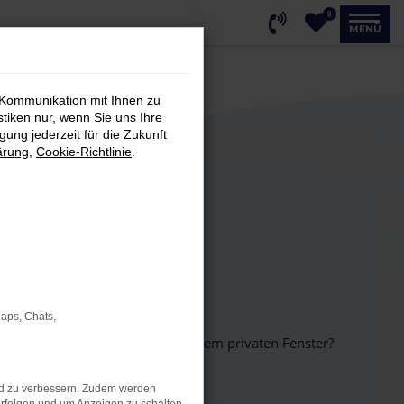
0
MENÜ
 Kommunikation mit Ihnen zu
stiken nur, wenn Sie uns Ihre
ung jederzeit für die Zukunft
ärung
,
Cookie-Richtlinie
.
Maps, Chats,
inem anderen Browser oder in einem privaten Fenster?
nd zu verbessern. Zudem werden