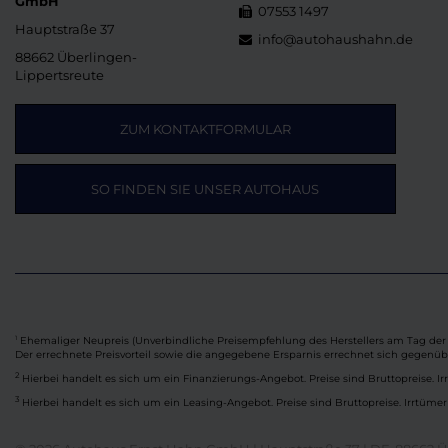
GmbH
07553 1497
Hauptstraße 37
info@autohaushahn.de
88662 Überlingen-
Lippertsreute
ZUM KONTAKTFORMULAR
SO FINDEN SIE UNSER AUTOHAUS
Ehemaliger Neupreis (Unverbindliche Preisempfehlung des Herstellers am Tag der 
1
Der errechnete Preisvorteil sowie die angegebene Ersparnis errechnet sich gegenü
2
Hierbei handelt es sich um ein Finanzierungs-Angebot. Preise sind Bruttopreise. Ir
3
Hierbei handelt es sich um ein Leasing-Angebot. Preise sind Bruttopreise. Irrtümer