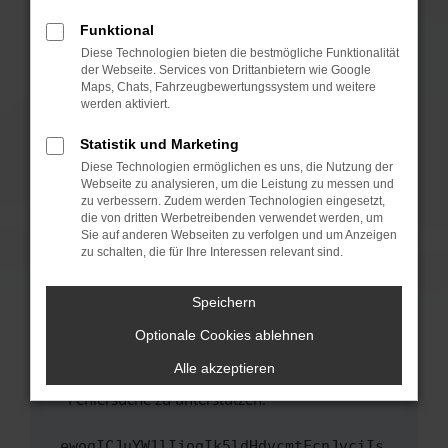
anderen Browser oder in einem privaten
Fenster?
Funktional
Starte dein Gerät neu.
Diese Technologien bieten die bestmögliche Funktionalität
der Webseite. Services von Drittanbietern wie Google
Das kann manchmal helfen, vorübergehende
Maps, Chats, Fahrzeugbewertungssystem und weitere
Probleme zu beheben.
werden aktiviert.
Stelle sicher, dass dein Browser und dein
Statistik und Marketing
Betriebssystem auf dem neuesten Stand
Diese Technologien ermöglichen es uns, die Nutzung der
sind.
Webseite zu analysieren, um die Leistung zu messen und
Veraltete Software birgt nicht nur ein
zu verbessern. Zudem werden Technologien eingesetzt,
Sicherheitsrisiko, sondern kann auch dazu
die von dritten Werbetreibenden verwendet werden, um
führen, dass bestimmte Funktionen nicht mehr
Sie auf anderen Webseiten zu verfolgen und um Anzeigen
zu schalten, die für Ihre Interessen relevant sind.
unterstützt werden.
Wende dich an den Webseitenbetreiber.
Speichern
Wenn du alle oben genannten Schritte versucht
hast, kontaktiere uns bitte. Wir werden
Optionale Cookies ablehnen
versuchen, das Problem zu beheben. Du kannst
Alle akzeptieren
uns diesen Text schicken, um uns bei der
Fehlersuche zu unterstützen:
ewogICJuYW1lIjogIk5ldHdvcmtFcnJvciIs