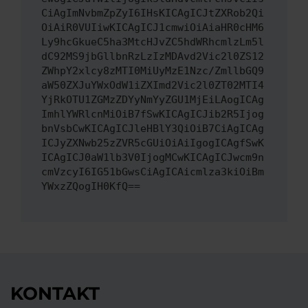
CiAgImNvbmZpZyI6IHsKICAgICJtZXRob2Qi
OiAiR0VUIiwKICAgICJ1cmwiOiAiaHR0cHM6
Ly9hcGkueC5ha3MtcHJvZC5hdWRhcmlzLm5l
dC92MS9jbGllbnRzLzIzMDAvd2Vic2l0ZS12
ZWhpY2xlcy8zMTI0MiUyMzE1Nzc/ZmllbGQ9
aW50ZXJuYWxOdW1iZXImd2Vic2l0ZT02MTI4
YjRkOTU1ZGMzZDYyNmYyZGU1MjEiLAogICAg
ImhlYWRlcnMiOiB7fSwKICAgICJib2R5Ijog
bnVsbCwKICAgICJleHBlY3QiOiB7CiAgICAg
ICJyZXNwb25zZVR5cGUiOiAiIgogICAgfSwK
ICAgICJ0aW1lb3V0IjogMCwKICAgICJwcm9n
cmVzcyI6IG51bGwsCiAgICAicmlza3kiOiBm
YWxzZQogIH0KfQ==
KONTAKT