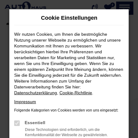
0
Zum
MENÜ
Hauptinhalt
Cookie Einstellungen
springen
Startseite
Fahrzeugangebote
Fahrzeug-Showroom
Wir nutzen Cookies, um Ihnen die bestmögliche
Nutzung unserer Webseite zu ermöglichen und unsere
Kommunikation mit Ihnen zu verbessern. Wir
Fehler: Network Error
berücksichtigen hierbei Ihre Präferenzen und
verarbeiten Daten für Marketing und Statistiken nur,
Beim Laden ist ein Fehler aufgetreten.
wenn Sie uns Ihre Einwilligung geben. Wenn Sie zu
einem späteren Zeitpunkt Ihre Meinung ändern, können
Hier sind ein paar Tipps, die dir helfen können:
Sie die Einwilligung jederzeit für die Zukunft widerrufen.
Weitere Informationen zum Umfang der
Überprüfe deine Firewall und deine
Datenverarbeitung finden Sie hier:
Internetverbindung.
Datenschutzerklärung
,
Cookie-Richtlinie
.
Laden andere Webseiten, zum Beispiel deine
Impressum
Suchmaschine?
Folgende Kategorien von Cookies werden von uns eingesetzt:
Prüfe deine Browsererweiterungen.
Manche Erweiterungen, wie Werbeblocker,
Essentiell
können das Laden bestimmter Seiten
Diese Technologien sind erforderlich, um die
verhindern. Funktioniert die Seite in einem
Kernfunktionalität der Webseite zu gewährleisten.