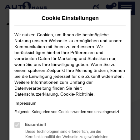
0
Zum
MENÜ
Hauptinhalt
Cookie Einstellungen
springen
Startseite
Fahrzeugangebote
Fahrzeug-Showroom
Wir nutzen Cookies, um Ihnen die bestmögliche
Nutzung unserer Webseite zu ermöglichen und unsere
Kommunikation mit Ihnen zu verbessern. Wir
Fehler: Network Error
berücksichtigen hierbei Ihre Präferenzen und
verarbeiten Daten für Marketing und Statistiken nur,
Beim Laden ist ein Fehler aufgetreten.
wenn Sie uns Ihre Einwilligung geben. Wenn Sie zu
einem späteren Zeitpunkt Ihre Meinung ändern, können
Hier sind ein paar Tipps, die dir helfen können:
Sie die Einwilligung jederzeit für die Zukunft widerrufen.
Weitere Informationen zum Umfang der
Überprüfe deine Firewall und deine
Datenverarbeitung finden Sie hier:
Internetverbindung.
Datenschutzerklärung
,
Cookie-Richtlinie
.
Laden andere Webseiten, zum Beispiel deine
Impressum
Suchmaschine?
Folgende Kategorien von Cookies werden von uns eingesetzt:
Prüfe deine Browsererweiterungen.
Manche Erweiterungen, wie Werbeblocker,
Essentiell
können das Laden bestimmter Seiten
Diese Technologien sind erforderlich, um die
verhindern. Funktioniert die Seite in einem
Kernfunktionalität der Webseite zu gewährleisten.