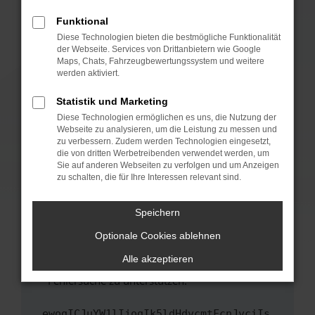
anderen Browser oder in einem privaten
Fenster?
Funktional
Starte dein Gerät neu.
Diese Technologien bieten die bestmögliche Funktionalität
der Webseite. Services von Drittanbietern wie Google
Das kann manchmal helfen, vorübergehende
Maps, Chats, Fahrzeugbewertungssystem und weitere
Probleme zu beheben.
werden aktiviert.
Stelle sicher, dass dein Browser und dein
Statistik und Marketing
Betriebssystem auf dem neuesten Stand
Diese Technologien ermöglichen es uns, die Nutzung der
sind.
Webseite zu analysieren, um die Leistung zu messen und
Veraltete Software birgt nicht nur ein
zu verbessern. Zudem werden Technologien eingesetzt,
Sicherheitsrisiko, sondern kann auch dazu
die von dritten Werbetreibenden verwendet werden, um
führen, dass bestimmte Funktionen nicht mehr
Sie auf anderen Webseiten zu verfolgen und um Anzeigen
zu schalten, die für Ihre Interessen relevant sind.
unterstützt werden.
Wende dich an den Webseitenbetreiber.
Speichern
Wenn du alle oben genannten Schritte versucht
hast, kontaktiere uns bitte. Wir werden
Optionale Cookies ablehnen
versuchen, das Problem zu beheben. Du kannst
Alle akzeptieren
uns diesen Text schicken, um uns bei der
Fehlersuche zu unterstützen:
ewogICJuYW1lIjogIk5ldHdvcmtFcnJvciIs