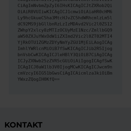
CiAgImNvbmZpZyI6IHsKICAgICJtZXRob2Qi
OiAiR0VUIiwKICAgICJ1cmwiOiAiaHR0cHM6
Ly9hcGkueC5ha3MtcHJvZC5hdWRhcmlzLm5l
dC92MS9jbGllbnRzLzIzMDAvd2Vic2l0ZS12
ZWhpY2xlcy8zMTIzOCUyMzE1Nzc/ZmllbGQ9
aW50ZXJuYWxOdW1iZXImd2Vic2l0ZT02MTI4
YjRkOTU1ZGMzZDYyNmYyZGU1MjEiLAogICAg
ImhlYWRlcnMiOiB7fSwKICAgICJib2R5Ijog
bnVsbCwKICAgICJleHBlY3QiOiB7CiAgICAg
ICJyZXNwb25zZVR5cGUiOiAiIgogICAgfSwK
ICAgICJ0aW1lb3V0IjogMCwKICAgICJwcm9n
cmVzcyI6IG51bGwsCiAgICAicmlza3kiOiBm
YWxzZQogIH0KfQ==
KONTAKT