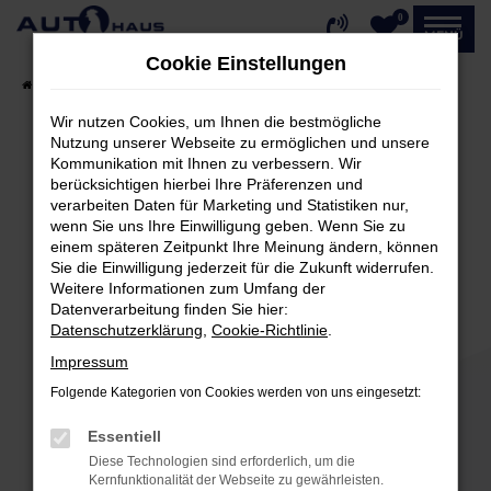
0
Zum
MENÜ
Hauptinhalt
Cookie Einstellungen
springen
Startseite
Fahrzeugangebote
Fahrzeug-Showroom
Wir nutzen Cookies, um Ihnen die bestmögliche
Nutzung unserer Webseite zu ermöglichen und unsere
Kommunikation mit Ihnen zu verbessern. Wir
Fehler: Network Error
berücksichtigen hierbei Ihre Präferenzen und
verarbeiten Daten für Marketing und Statistiken nur,
Beim Laden ist ein Fehler aufgetreten.
wenn Sie uns Ihre Einwilligung geben. Wenn Sie zu
einem späteren Zeitpunkt Ihre Meinung ändern, können
Hier sind ein paar Tipps, die dir helfen können:
Sie die Einwilligung jederzeit für die Zukunft widerrufen.
Weitere Informationen zum Umfang der
Überprüfe deine Firewall und deine
Datenverarbeitung finden Sie hier:
Internetverbindung.
Datenschutzerklärung
,
Cookie-Richtlinie
.
Laden andere Webseiten, zum Beispiel deine
Impressum
Suchmaschine?
Folgende Kategorien von Cookies werden von uns eingesetzt:
Prüfe deine Browsererweiterungen.
Manche Erweiterungen, wie Werbeblocker,
Essentiell
können das Laden bestimmter Seiten
Diese Technologien sind erforderlich, um die
verhindern. Funktioniert die Seite in einem
Kernfunktionalität der Webseite zu gewährleisten.