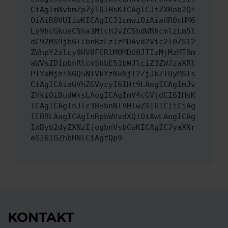
CiAgImNvbmZpZyI6IHsKICAgICJtZXRob2Qi
OiAiR0VUIiwKICAgICJ1cmwiOiAiaHR0cHM6
Ly9hcGkueC5ha3MtcHJvZC5hdWRhcmlzLm5l
dC92MS9jbGllbnRzLzIzMDAvd2Vic2l0ZS12
ZWhpY2xlcy9HV0FCRlM0MDU0JTIzMjMzMT9m
aWVsZD1pbnRlcm5hbE51bWJlciZ3ZWJzaXRl
PTYxMjhiNGQ5NTVkYzNkNjI2ZjJkZTUyMSIs
CiAgICAiaGVhZGVycyI6IHt9LAogICAgImJv
ZHkiOiBudWxsLAogICAgImV4cGVjdCI6IHsK
ICAgICAgInJlc3BvbnNlVHlwZSI6ICIiCiAg
ICB9LAogICAgInRpbWVvdXQiOiAwLAogICAg
InByb2dyZXNzIjogbnVsbCwKICAgICJyaXNr
eSI6IGZhbHNlCiAgfQp9
KONTAKT