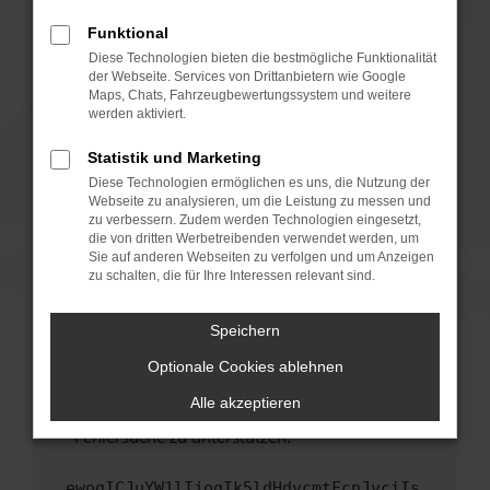
anderen Browser oder in einem privaten
Fenster?
Funktional
Starte dein Gerät neu.
Diese Technologien bieten die bestmögliche Funktionalität
der Webseite. Services von Drittanbietern wie Google
Das kann manchmal helfen, vorübergehende
Maps, Chats, Fahrzeugbewertungssystem und weitere
Probleme zu beheben.
werden aktiviert.
Stelle sicher, dass dein Browser und dein
Statistik und Marketing
Betriebssystem auf dem neuesten Stand
Diese Technologien ermöglichen es uns, die Nutzung der
sind.
Webseite zu analysieren, um die Leistung zu messen und
Veraltete Software birgt nicht nur ein
zu verbessern. Zudem werden Technologien eingesetzt,
Sicherheitsrisiko, sondern kann auch dazu
die von dritten Werbetreibenden verwendet werden, um
führen, dass bestimmte Funktionen nicht mehr
Sie auf anderen Webseiten zu verfolgen und um Anzeigen
zu schalten, die für Ihre Interessen relevant sind.
unterstützt werden.
Wende dich an den Webseitenbetreiber.
Speichern
Wenn du alle oben genannten Schritte versucht
hast, kontaktiere uns bitte. Wir werden
Optionale Cookies ablehnen
versuchen, das Problem zu beheben. Du kannst
Alle akzeptieren
uns diesen Text schicken, um uns bei der
Fehlersuche zu unterstützen:
ewogICJuYW1lIjogIk5ldHdvcmtFcnJvciIs