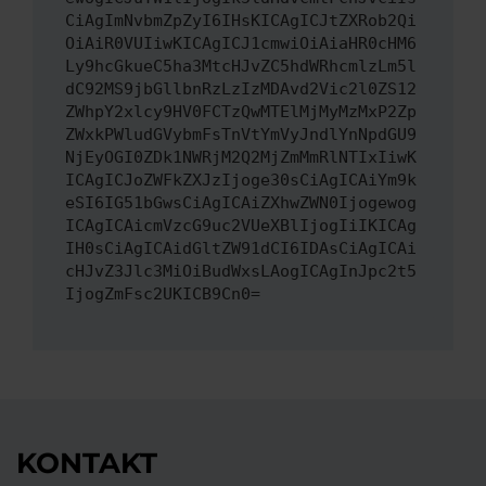
CiAgImNvbmZpZyI6IHsKICAgICJtZXRob2Qi
OiAiR0VUIiwKICAgICJ1cmwiOiAiaHR0cHM6
Ly9hcGkueC5ha3MtcHJvZC5hdWRhcmlzLm5l
dC92MS9jbGllbnRzLzIzMDAvd2Vic2l0ZS12
ZWhpY2xlcy9HV0FCTzQwMTElMjMyMzMxP2Zp
ZWxkPWludGVybmFsTnVtYmVyJndlYnNpdGU9
NjEyOGI0ZDk1NWRjM2Q2MjZmMmRlNTIxIiwK
ICAgICJoZWFkZXJzIjoge30sCiAgICAiYm9k
eSI6IG51bGwsCiAgICAiZXhwZWN0Ijogewog
ICAgICAicmVzcG9uc2VUeXBlIjogIiIKICAg
IH0sCiAgICAidGltZW91dCI6IDAsCiAgICAi
cHJvZ3Jlc3MiOiBudWxsLAogICAgInJpc2t5
IjogZmFsc2UKICB9Cn0=
KONTAKT