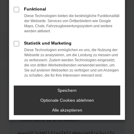
anderen Browser oder in einem privaten
Fenster?
Funktional
Starte dein Gerät neu.
Diese Technologien bieten die bestmögliche Funktionalität
der Webseite. Services von Drittanbietern wie Google
Das kann manchmal helfen, vorübergehende
Maps, Chats, Fahrzeugbewertungssystem und weitere
Probleme zu beheben.
werden aktiviert.
Stelle sicher, dass dein Browser und dein
Statistik und Marketing
Betriebssystem auf dem neuesten Stand
Diese Technologien ermöglichen es uns, die Nutzung der
sind.
Webseite zu analysieren, um die Leistung zu messen und
Veraltete Software birgt nicht nur ein
zu verbessern. Zudem werden Technologien eingesetzt,
Sicherheitsrisiko, sondern kann auch dazu
die von dritten Werbetreibenden verwendet werden, um
führen, dass bestimmte Funktionen nicht mehr
Sie auf anderen Webseiten zu verfolgen und um Anzeigen
zu schalten, die für Ihre Interessen relevant sind.
unterstützt werden.
Wende dich an den Webseitenbetreiber.
Speichern
Wenn du alle oben genannten Schritte versucht
hast, kontaktiere uns bitte. Wir werden
Optionale Cookies ablehnen
versuchen, das Problem zu beheben. Du kannst
Alle akzeptieren
uns diesen Text schicken, um uns bei der
Fehlersuche zu unterstützen:
ewogICJuYW1lIjogIk5ldHdvcmtFcnJvciIs