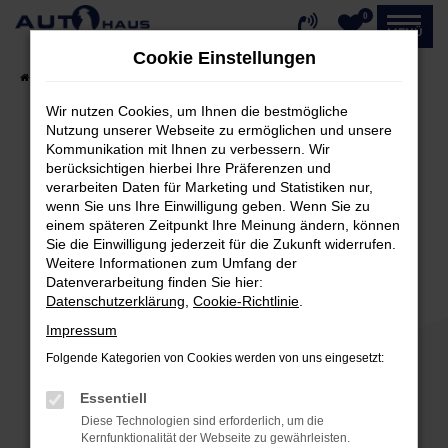
0
Zum
MENÜ
Hauptinhalt
Cookie Einstellungen
springen
Startseite
Fahrzeugangebote
Fahrzeug-Showroom
Wir nutzen Cookies, um Ihnen die bestmögliche
Nutzung unserer Webseite zu ermöglichen und unsere
Kommunikation mit Ihnen zu verbessern. Wir
Fehler: Network Error
berücksichtigen hierbei Ihre Präferenzen und
verarbeiten Daten für Marketing und Statistiken nur,
Beim Laden ist ein Fehler aufgetreten.
wenn Sie uns Ihre Einwilligung geben. Wenn Sie zu
einem späteren Zeitpunkt Ihre Meinung ändern, können
Hier sind ein paar Tipps, die dir helfen können:
Sie die Einwilligung jederzeit für die Zukunft widerrufen.
Weitere Informationen zum Umfang der
Überprüfe deine Firewall und deine
Datenverarbeitung finden Sie hier:
Internetverbindung.
Datenschutzerklärung
,
Cookie-Richtlinie
.
Laden andere Webseiten, zum Beispiel deine
Impressum
Suchmaschine?
Folgende Kategorien von Cookies werden von uns eingesetzt:
Prüfe deine Browsererweiterungen.
Manche Erweiterungen, wie Werbeblocker,
Essentiell
können das Laden bestimmter Seiten
Diese Technologien sind erforderlich, um die
verhindern. Funktioniert die Seite in einem
Kernfunktionalität der Webseite zu gewährleisten.