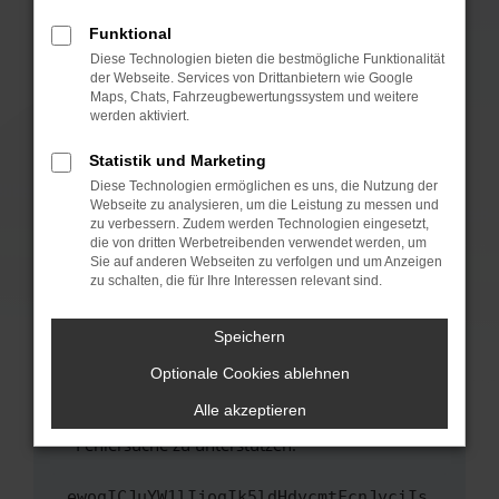
anderen Browser oder in einem privaten
Fenster?
Funktional
Starte dein Gerät neu.
Diese Technologien bieten die bestmögliche Funktionalität
der Webseite. Services von Drittanbietern wie Google
Das kann manchmal helfen, vorübergehende
Maps, Chats, Fahrzeugbewertungssystem und weitere
Probleme zu beheben.
werden aktiviert.
Stelle sicher, dass dein Browser und dein
Statistik und Marketing
Betriebssystem auf dem neuesten Stand
Diese Technologien ermöglichen es uns, die Nutzung der
sind.
Webseite zu analysieren, um die Leistung zu messen und
Veraltete Software birgt nicht nur ein
zu verbessern. Zudem werden Technologien eingesetzt,
Sicherheitsrisiko, sondern kann auch dazu
die von dritten Werbetreibenden verwendet werden, um
führen, dass bestimmte Funktionen nicht mehr
Sie auf anderen Webseiten zu verfolgen und um Anzeigen
zu schalten, die für Ihre Interessen relevant sind.
unterstützt werden.
Wende dich an den Webseitenbetreiber.
Speichern
Wenn du alle oben genannten Schritte versucht
hast, kontaktiere uns bitte. Wir werden
Optionale Cookies ablehnen
versuchen, das Problem zu beheben. Du kannst
Alle akzeptieren
uns diesen Text schicken, um uns bei der
Fehlersuche zu unterstützen:
ewogICJuYW1lIjogIk5ldHdvcmtFcnJvciIs