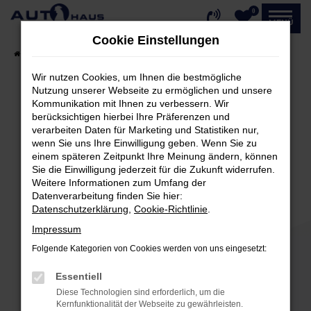
0
Zum
MENÜ
Hauptinhalt
Cookie Einstellungen
springen
Startseite
Fahrzeugangebote
Fahrzeug-Showroom
Wir nutzen Cookies, um Ihnen die bestmögliche
Nutzung unserer Webseite zu ermöglichen und unsere
Kommunikation mit Ihnen zu verbessern. Wir
Fehler: Network Error
berücksichtigen hierbei Ihre Präferenzen und
verarbeiten Daten für Marketing und Statistiken nur,
Beim Laden ist ein Fehler aufgetreten.
wenn Sie uns Ihre Einwilligung geben. Wenn Sie zu
einem späteren Zeitpunkt Ihre Meinung ändern, können
Hier sind ein paar Tipps, die dir helfen können:
Sie die Einwilligung jederzeit für die Zukunft widerrufen.
Weitere Informationen zum Umfang der
Überprüfe deine Firewall und deine
Datenverarbeitung finden Sie hier:
Internetverbindung.
Datenschutzerklärung
,
Cookie-Richtlinie
.
Laden andere Webseiten, zum Beispiel deine
Impressum
Suchmaschine?
Folgende Kategorien von Cookies werden von uns eingesetzt:
Prüfe deine Browsererweiterungen.
Manche Erweiterungen, wie Werbeblocker,
Essentiell
können das Laden bestimmter Seiten
Diese Technologien sind erforderlich, um die
verhindern. Funktioniert die Seite in einem
Kernfunktionalität der Webseite zu gewährleisten.