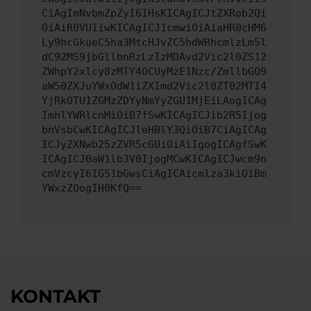
CiAgImNvbmZpZyI6IHsKICAgICJtZXRob2Qi
OiAiR0VUIiwKICAgICJ1cmwiOiAiaHR0cHM6
Ly9hcGkueC5ha3MtcHJvZC5hdWRhcmlzLm5l
dC92MS9jbGllbnRzLzIzMDAvd2Vic2l0ZS12
ZWhpY2xlcy8zMTY4OCUyMzE1Nzc/ZmllbGQ9
aW50ZXJuYWxOdW1iZXImd2Vic2l0ZT02MTI4
YjRkOTU1ZGMzZDYyNmYyZGU1MjEiLAogICAg
ImhlYWRlcnMiOiB7fSwKICAgICJib2R5Ijog
bnVsbCwKICAgICJleHBlY3QiOiB7CiAgICAg
ICJyZXNwb25zZVR5cGUiOiAiIgogICAgfSwK
ICAgICJ0aW1lb3V0IjogMCwKICAgICJwcm9n
cmVzcyI6IG51bGwsCiAgICAicmlza3kiOiBm
YWxzZQogIH0KfQ==
KONTAKT