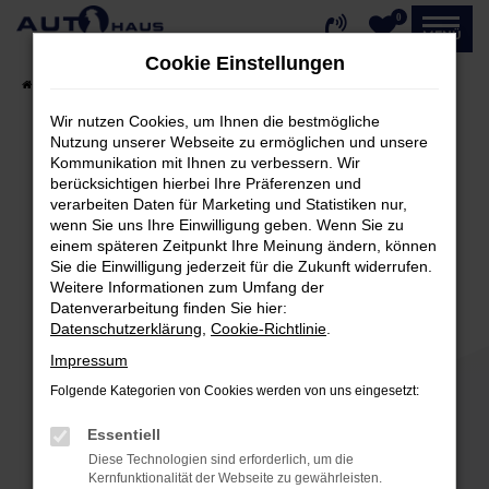
0
Zum
MENÜ
Hauptinhalt
Cookie Einstellungen
springen
Startseite
Fahrzeugangebote
Fahrzeug-Showroom
Wir nutzen Cookies, um Ihnen die bestmögliche
Nutzung unserer Webseite zu ermöglichen und unsere
Kommunikation mit Ihnen zu verbessern. Wir
Fehler: Network Error
berücksichtigen hierbei Ihre Präferenzen und
verarbeiten Daten für Marketing und Statistiken nur,
Beim Laden ist ein Fehler aufgetreten.
wenn Sie uns Ihre Einwilligung geben. Wenn Sie zu
einem späteren Zeitpunkt Ihre Meinung ändern, können
Hier sind ein paar Tipps, die dir helfen können:
Sie die Einwilligung jederzeit für die Zukunft widerrufen.
Weitere Informationen zum Umfang der
Überprüfe deine Firewall und deine
Datenverarbeitung finden Sie hier:
Internetverbindung.
Datenschutzerklärung
,
Cookie-Richtlinie
.
Laden andere Webseiten, zum Beispiel deine
Impressum
Suchmaschine?
Folgende Kategorien von Cookies werden von uns eingesetzt:
Prüfe deine Browsererweiterungen.
Manche Erweiterungen, wie Werbeblocker,
Essentiell
können das Laden bestimmter Seiten
Diese Technologien sind erforderlich, um die
verhindern. Funktioniert die Seite in einem
Kernfunktionalität der Webseite zu gewährleisten.