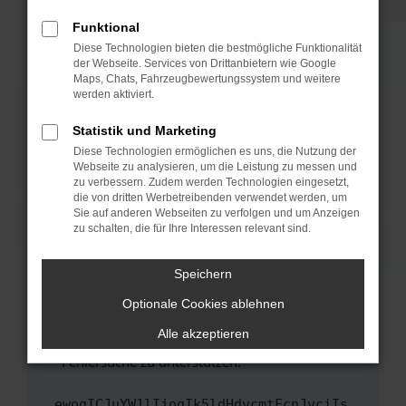
anderen Browser oder in einem privaten
Fenster?
Funktional
Starte dein Gerät neu.
Diese Technologien bieten die bestmögliche Funktionalität
der Webseite. Services von Drittanbietern wie Google
Das kann manchmal helfen, vorübergehende
Maps, Chats, Fahrzeugbewertungssystem und weitere
Probleme zu beheben.
werden aktiviert.
Stelle sicher, dass dein Browser und dein
Statistik und Marketing
Betriebssystem auf dem neuesten Stand
Diese Technologien ermöglichen es uns, die Nutzung der
sind.
Webseite zu analysieren, um die Leistung zu messen und
Veraltete Software birgt nicht nur ein
zu verbessern. Zudem werden Technologien eingesetzt,
Sicherheitsrisiko, sondern kann auch dazu
die von dritten Werbetreibenden verwendet werden, um
führen, dass bestimmte Funktionen nicht mehr
Sie auf anderen Webseiten zu verfolgen und um Anzeigen
zu schalten, die für Ihre Interessen relevant sind.
unterstützt werden.
Wende dich an den Webseitenbetreiber.
Speichern
Wenn du alle oben genannten Schritte versucht
hast, kontaktiere uns bitte. Wir werden
Optionale Cookies ablehnen
versuchen, das Problem zu beheben. Du kannst
Alle akzeptieren
uns diesen Text schicken, um uns bei der
Fehlersuche zu unterstützen:
ewogICJuYW1lIjogIk5ldHdvcmtFcnJvciIs