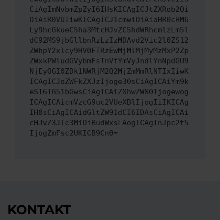
CiAgImNvbmZpZyI6IHsKICAgICJtZXRob2Qi
OiAiR0VUIiwKICAgICJ1cmwiOiAiaHR0cHM6
Ly9hcGkueC5ha3MtcHJvZC5hdWRhcmlzLm5l
dC92MS9jbGllbnRzLzIzMDAvd2Vic2l0ZS12
ZWhpY2xlcy9HV0FTRzEwMjMlMjMyMzMxP2Zp
ZWxkPWludGVybmFsTnVtYmVyJndlYnNpdGU9
NjEyOGI0ZDk1NWRjM2Q2MjZmMmRlNTIxIiwK
ICAgICJoZWFkZXJzIjoge30sCiAgICAiYm9k
eSI6IG51bGwsCiAgICAiZXhwZWN0Ijogewog
ICAgICAicmVzcG9uc2VUeXBlIjogIiIKICAg
IH0sCiAgICAidGltZW91dCI6IDAsCiAgICAi
cHJvZ3Jlc3MiOiBudWxsLAogICAgInJpc2t5
IjogZmFsc2UKICB9Cn0=
KONTAKT