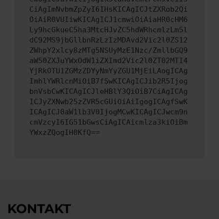
CiAgImNvbmZpZyI6IHsKICAgICJtZXRob2Qi
OiAiR0VUIiwKICAgICJ1cmwiOiAiaHR0cHM6
Ly9hcGkueC5ha3MtcHJvZC5hdWRhcmlzLm5l
dC92MS9jbGllbnRzLzIzMDAvd2Vic2l0ZS12
ZWhpY2xlcy8zMTg5NSUyMzE1Nzc/ZmllbGQ9
aW50ZXJuYWxOdW1iZXImd2Vic2l0ZT02MTI4
YjRkOTU1ZGMzZDYyNmYyZGU1MjEiLAogICAg
ImhlYWRlcnMiOiB7fSwKICAgICJib2R5Ijog
bnVsbCwKICAgICJleHBlY3QiOiB7CiAgICAg
ICJyZXNwb25zZVR5cGUiOiAiIgogICAgfSwK
ICAgICJ0aW1lb3V0IjogMCwKICAgICJwcm9n
cmVzcyI6IG51bGwsCiAgICAicmlza3kiOiBm
YWxzZQogIH0KfQ==
KONTAKT