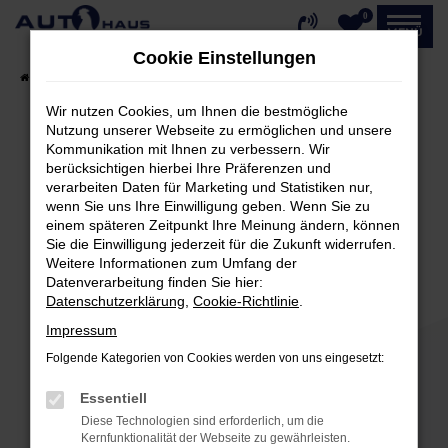
0
Zum
MENÜ
Hauptinhalt
Cookie Einstellungen
springen
Startseite
Fahrzeugangebote
Fahrzeug-Showroom
Wir nutzen Cookies, um Ihnen die bestmögliche
Nutzung unserer Webseite zu ermöglichen und unsere
Kommunikation mit Ihnen zu verbessern. Wir
Fehler: Network Error
berücksichtigen hierbei Ihre Präferenzen und
verarbeiten Daten für Marketing und Statistiken nur,
Beim Laden ist ein Fehler aufgetreten.
wenn Sie uns Ihre Einwilligung geben. Wenn Sie zu
einem späteren Zeitpunkt Ihre Meinung ändern, können
Hier sind ein paar Tipps, die dir helfen können:
Sie die Einwilligung jederzeit für die Zukunft widerrufen.
Weitere Informationen zum Umfang der
Überprüfe deine Firewall und deine
Datenverarbeitung finden Sie hier:
Internetverbindung.
Datenschutzerklärung
,
Cookie-Richtlinie
.
Laden andere Webseiten, zum Beispiel deine
Impressum
Suchmaschine?
Folgende Kategorien von Cookies werden von uns eingesetzt:
Prüfe deine Browsererweiterungen.
Manche Erweiterungen, wie Werbeblocker,
Essentiell
können das Laden bestimmter Seiten
Diese Technologien sind erforderlich, um die
verhindern. Funktioniert die Seite in einem
Kernfunktionalität der Webseite zu gewährleisten.