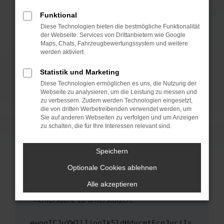
anderen Browser oder in einem privaten
Fenster?
Funktional
Starte dein Gerät neu.
Diese Technologien bieten die bestmögliche Funktionalität
der Webseite. Services von Drittanbietern wie Google
Das kann manchmal helfen, vorübergehende
Maps, Chats, Fahrzeugbewertungssystem und weitere
Probleme zu beheben.
werden aktiviert.
Stelle sicher, dass dein Browser und dein
Statistik und Marketing
Betriebssystem auf dem neuesten Stand
Diese Technologien ermöglichen es uns, die Nutzung der
sind.
Webseite zu analysieren, um die Leistung zu messen und
Veraltete Software birgt nicht nur ein
zu verbessern. Zudem werden Technologien eingesetzt,
Sicherheitsrisiko, sondern kann auch dazu
die von dritten Werbetreibenden verwendet werden, um
führen, dass bestimmte Funktionen nicht mehr
Sie auf anderen Webseiten zu verfolgen und um Anzeigen
zu schalten, die für Ihre Interessen relevant sind.
unterstützt werden.
Wende dich an den Webseitenbetreiber.
Speichern
Wenn du alle oben genannten Schritte versucht
hast, kontaktiere uns bitte. Wir werden
Optionale Cookies ablehnen
versuchen, das Problem zu beheben. Du kannst
Alle akzeptieren
uns diesen Text schicken, um uns bei der
Fehlersuche zu unterstützen:
ewogICJuYW1lIjogIk5ldHdvcmtFcnJvciIs