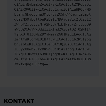
CiAgImNvbmZpZyI6IHsKICAgICJtZXRob2Qi
OiAiR0VUIiwKICAgICJ1cmwiOiAiaHR0cHM6
Ly9hcGkueC5ha3MtcHJvZC5hdWRhcmlzLm5l
dC92MS9jbGllbnRzLzIzMDAvd2Vic2l0ZS12
ZWhpY2xlcy8zMjA2NyUyMzE1Nzc/ZmllbGQ9
aW50ZXJuYWxOdW1iZXImd2Vic2l0ZT02MTI4
YjRkOTU1ZGMzZDYyNmYyZGU1MjEiLAogICAg
ImhlYWRlcnMiOiB7fSwKICAgICJib2R5Ijog
bnVsbCwKICAgICJleHBlY3QiOiB7CiAgICAg
ICJyZXNwb25zZVR5cGUiOiAiIgogICAgfSwK
ICAgICJ0aW1lb3V0IjogMCwKICAgICJwcm9n
cmVzcyI6IG51bGwsCiAgICAicmlza3kiOiBm
YWxzZQogIH0KfQ==
KONTAKT