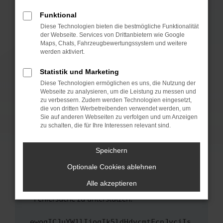
anderen Browser oder in einem privaten
Fenster?
Funktional
Starte dein Gerät neu.
Diese Technologien bieten die bestmögliche Funktionalität
der Webseite. Services von Drittanbietern wie Google
Das kann manchmal helfen, vorübergehende
Maps, Chats, Fahrzeugbewertungssystem und weitere
Probleme zu beheben.
werden aktiviert.
Stelle sicher, dass dein Browser und dein
Statistik und Marketing
Betriebssystem auf dem neuesten Stand
Diese Technologien ermöglichen es uns, die Nutzung der
sind.
Webseite zu analysieren, um die Leistung zu messen und
Veraltete Software birgt nicht nur ein
zu verbessern. Zudem werden Technologien eingesetzt,
Sicherheitsrisiko, sondern kann auch dazu
die von dritten Werbetreibenden verwendet werden, um
führen, dass bestimmte Funktionen nicht mehr
Sie auf anderen Webseiten zu verfolgen und um Anzeigen
zu schalten, die für Ihre Interessen relevant sind.
unterstützt werden.
Wende dich an den Webseitenbetreiber.
Speichern
Wenn du alle oben genannten Schritte versucht
hast, kontaktiere uns bitte. Wir werden
Optionale Cookies ablehnen
versuchen, das Problem zu beheben. Du kannst
Alle akzeptieren
uns diesen Text schicken, um uns bei der
Fehlersuche zu unterstützen:
ewogICJuYW1lIjogIk5ldHdvcmtFcnJvciIs