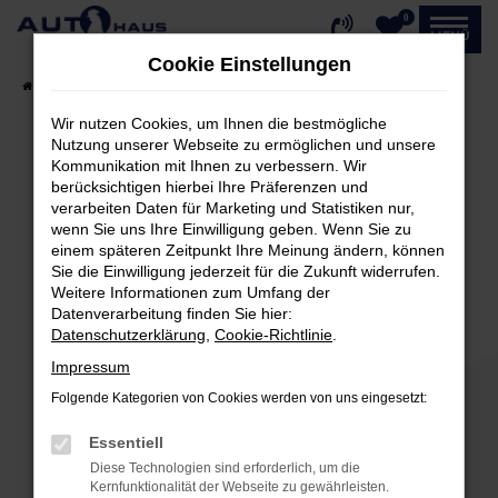
0
Zum
MENÜ
Hauptinhalt
Cookie Einstellungen
springen
Startseite
Fahrzeugangebote
Fahrzeug-Showroom
Wir nutzen Cookies, um Ihnen die bestmögliche
Nutzung unserer Webseite zu ermöglichen und unsere
Kommunikation mit Ihnen zu verbessern. Wir
Fehler: Network Error
berücksichtigen hierbei Ihre Präferenzen und
verarbeiten Daten für Marketing und Statistiken nur,
Beim Laden ist ein Fehler aufgetreten.
wenn Sie uns Ihre Einwilligung geben. Wenn Sie zu
einem späteren Zeitpunkt Ihre Meinung ändern, können
Hier sind ein paar Tipps, die dir helfen können:
Sie die Einwilligung jederzeit für die Zukunft widerrufen.
Weitere Informationen zum Umfang der
Überprüfe deine Firewall und deine
Datenverarbeitung finden Sie hier:
Internetverbindung.
Datenschutzerklärung
,
Cookie-Richtlinie
.
Laden andere Webseiten, zum Beispiel deine
Impressum
Suchmaschine?
Folgende Kategorien von Cookies werden von uns eingesetzt:
Prüfe deine Browsererweiterungen.
Manche Erweiterungen, wie Werbeblocker,
Essentiell
können das Laden bestimmter Seiten
Diese Technologien sind erforderlich, um die
verhindern. Funktioniert die Seite in einem
Kernfunktionalität der Webseite zu gewährleisten.