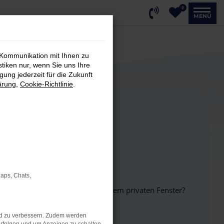
0
MENÜ
 Kommunikation mit Ihnen zu
stiken nur, wenn Sie uns Ihre
ung jederzeit für die Zukunft
ärung
,
Cookie-Richtlinie
.
Maps, Chats,
inem anderen Browser oder in einem privaten Fenster?
nd zu verbessern. Zudem werden