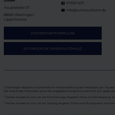
GmbH
07553 1497
Hauptstraße 37
info@autohaushahn.de
88662 Überlingen-
Lippertsreute
ZUM KONTAKTFORMULAR
SO FINDEN SIE UNSER AUTOHAUS
Ehemaliger Neupreis (Unverbindliche Preisempfehlung des Herstellers am Tag der 
1
Der errechnete Preisvorteil sowie die angegebene Ersparnis errechnet sich gegenü
2
Hierbei handelt es sich um ein Finanzierungs-Angebot. Preise sind Bruttopreise. Ir
3
Hierbei handelt es sich um ein Leasing-Angebot. Preise sind Bruttopreise. Irrtümer