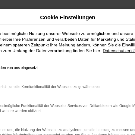
Cookie Einstellungen
ie bestmögliche Nutzung unserer Webseite zu ermöglichen und unsere
hierbei Ihre Präferenzen und verarbeiten Daten für Marketing und Stati
einem späteren Zeitpunkt Ihre Meinung ändern, können Sie die Einwillig
en zum Umfang der Datenverarbeitung finden Sie hier:
Datenschutzerkl
en von uns eingesetzt:
rlich, um die Kernfunktionalität der Webseite zu gewährleisten.
indung.
hine?
estmögliche Funktionalität der Webseite. Services von Drittanbietern wie Google 
eitere werden aktiviert.
aden bestimmter Seiten verhindern. Funktioniert die Seite in e
 zu beheben.
 es uns, die Nutzung der Webseite zu analysieren, um die Leistung zu messen u