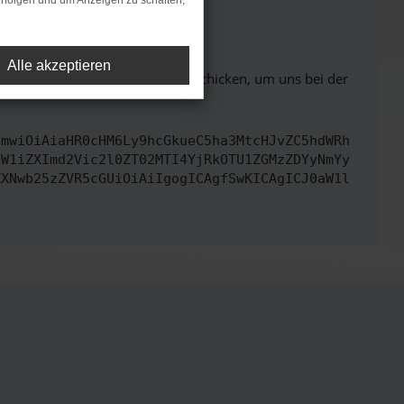
rfolgen und um Anzeigen zu schalten,
ht mehr unterstützt werden.
Alle akzeptieren
ben. Du kannst uns diesen Text schicken, um uns bei der
cmwiOiAiaHR0cHM6Ly9hcGkueC5ha3MtcHJvZC5hdWRh
dW1iZXImd2Vic2l0ZT02MTI4YjRkOTU1ZGMzZDYyNmYy
ZXNwb25zZVR5cGUiOiAiIgogICAgfSwKICAgICJ0aW1l