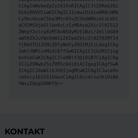
CiAgImNvbmZpZyI6IHsKICAgICJtZXRob2Qi
OiAiR0VUIiwKICAgICJ1cmwiOiAiaHR0cHM6
Ly9hcGkueC5ha3MtcHJvZC5hdWRhcmlzLm5l
dC92MS9jbGllbnRzLzIzMDAvd2Vic2l0ZS12
ZWhpY2xlcy8zMTAxNSUyMzE1Nzc/ZmllbGQ9
aW50ZXJuYWxOdW1iZXImd2Vic2l0ZT02MTI4
YjRkOTU1ZGMzZDYyNmYyZGU1MjEiLAogICAg
ImhlYWRlcnMiOiB7fSwKICAgICJib2R5Ijog
bnVsbCwKICAgICJleHBlY3QiOiB7CiAgICAg
ICJyZXNwb25zZVR5cGUiOiAiIgogICAgfSwK
ICAgICJ0aW1lb3V0IjogMCwKICAgICJwcm9n
cmVzcyI6IG51bGwsCiAgICAicmlza3kiOiBm
YWxzZQogIH0KfQ==
KONTAKT