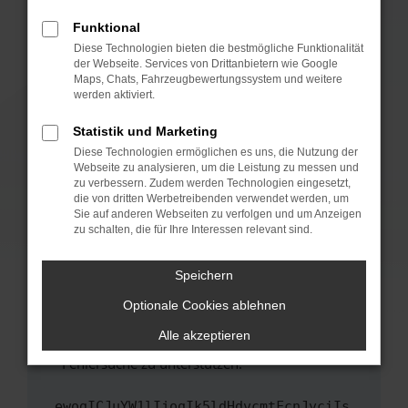
anderen Browser oder in einem privaten
Fenster?
Funktional
Starte dein Gerät neu.
Diese Technologien bieten die bestmögliche Funktionalität
der Webseite. Services von Drittanbietern wie Google
Das kann manchmal helfen, vorübergehende
Maps, Chats, Fahrzeugbewertungssystem und weitere
Probleme zu beheben.
werden aktiviert.
Stelle sicher, dass dein Browser und dein
Statistik und Marketing
Betriebssystem auf dem neuesten Stand
Diese Technologien ermöglichen es uns, die Nutzung der
sind.
Webseite zu analysieren, um die Leistung zu messen und
Veraltete Software birgt nicht nur ein
zu verbessern. Zudem werden Technologien eingesetzt,
Sicherheitsrisiko, sondern kann auch dazu
die von dritten Werbetreibenden verwendet werden, um
führen, dass bestimmte Funktionen nicht mehr
Sie auf anderen Webseiten zu verfolgen und um Anzeigen
zu schalten, die für Ihre Interessen relevant sind.
unterstützt werden.
Wende dich an den Webseitenbetreiber.
Speichern
Wenn du alle oben genannten Schritte versucht
hast, kontaktiere uns bitte. Wir werden
Optionale Cookies ablehnen
versuchen, das Problem zu beheben. Du kannst
Alle akzeptieren
uns diesen Text schicken, um uns bei der
Fehlersuche zu unterstützen:
ewogICJuYW1lIjogIk5ldHdvcmtFcnJvciIs