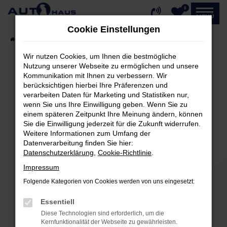
0
Zum
MENÜ
Hauptinhalt
Cookie Einstellungen
springen
Startseite
Fahrzeugangebote
Fahrzeug-Showroom
Wir nutzen Cookies, um Ihnen die bestmögliche
Nutzung unserer Webseite zu ermöglichen und unsere
Kommunikation mit Ihnen zu verbessern. Wir
Fehler: Network Error
berücksichtigen hierbei Ihre Präferenzen und
verarbeiten Daten für Marketing und Statistiken nur,
Beim Laden ist ein Fehler aufgetreten.
wenn Sie uns Ihre Einwilligung geben. Wenn Sie zu
einem späteren Zeitpunkt Ihre Meinung ändern, können
Hier sind ein paar Tipps, die dir helfen können:
Sie die Einwilligung jederzeit für die Zukunft widerrufen.
Weitere Informationen zum Umfang der
Überprüfe deine Firewall und deine
Datenverarbeitung finden Sie hier:
Internetverbindung.
Datenschutzerklärung
,
Cookie-Richtlinie
.
Laden andere Webseiten, zum Beispiel deine
Impressum
Suchmaschine?
Folgende Kategorien von Cookies werden von uns eingesetzt:
Prüfe deine Browsererweiterungen.
Manche Erweiterungen, wie Werbeblocker,
Essentiell
können das Laden bestimmter Seiten
Diese Technologien sind erforderlich, um die
verhindern. Funktioniert die Seite in einem
Kernfunktionalität der Webseite zu gewährleisten.