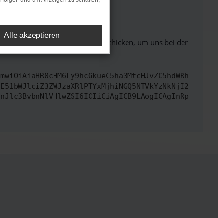
rfolgen und um Anzeigen zu schalten,
ht mehr unterstützt werden.
Alle akzeptieren
ben. Du kannst uns diesen Text schicken, um uns bei der
cmwiOiAiaHR0cHM6Ly9hcGkueC5ha3MtcHJvZC5hdWRh
bE51bWJlciZ3ZWJzaXRlPTYxMjhiNGQ5NTVkYzNkNjI2
InJlc3BvbnNlVHlwZSI6ICIiCiAgICB9LAogICAgInRp