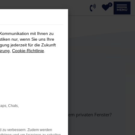
0
MENÜ
 Kommunikation mit Ihnen zu
stiken nur, wenn Sie uns Ihre
ung jederzeit für die Zukunft
ärung
,
Cookie-Richtlinie
.
Maps, Chats,
inem anderen Browser oder in einem privaten Fenster?
nd zu verbessern. Zudem werden