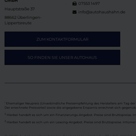
GmbH
07553 1497
Hauptstraße 37
info@autohaushahn.de
88662 Überlingen-
Lippertsreute
ZUM KONTAKTFORMULAR
SO FINDEN SIE UNSER AUTOHAUS
Ehemaliger Neupreis (Unverbindliche Preisempfehlung des Herstellers am Tag der 
1
Der errechnete Preisvorteil sowie die angegebene Ersparnis errechnet sich gegenü
2
Hierbei handelt es sich um ein Finanzierungs-Angebot. Preise sind Bruttopreise. Ir
3
Hierbei handelt es sich um ein Leasing-Angebot. Preise sind Bruttopreise. Irrtümer