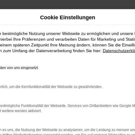
Cookie Einstellungen
ie bestmögliche Nutzung unserer Webseite zu ermöglichen und unsere
hierbei Ihre Präferenzen und verarbeiten Daten für Marketing und Stati
einem späteren Zeitpunkt Ihre Meinung ändern, können Sie die Einwillig
en zum Umfang der Datenverarbeitung finden Sie hier:
Datenschutzerkl
en von uns eingesetzt:
rlich, um die Kernfunktionalität der Webseite zu gewährleisten.
indung.
hine?
estmögliche Funktionalität der Webseite. Services von Drittanbietern wie Google 
eitere werden aktiviert.
aden bestimmter Seiten verhindern. Funktioniert die Seite in e
 zu beheben.
 es uns, die Nutzung der Webseite zu analysieren, um die Leistung zu messen u