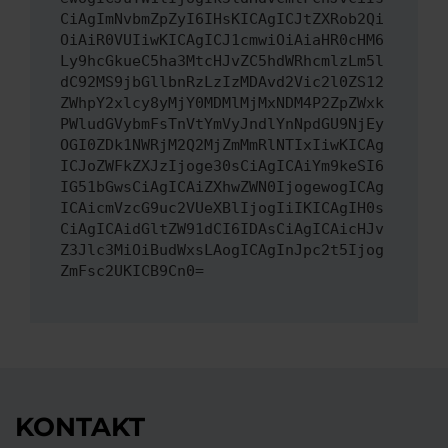
CiAgImNvbmZpZyI6IHsKICAgICJtZXRob2Qi
OiAiR0VUIiwKICAgICJ1cmwiOiAiaHR0cHM6
Ly9hcGkueC5ha3MtcHJvZC5hdWRhcmlzLm5l
dC92MS9jbGllbnRzLzIzMDAvd2Vic2l0ZS12
ZWhpY2xlcy8yMjY0MDMlMjMxNDM4P2ZpZWxk
PWludGVybmFsTnVtYmVyJndlYnNpdGU9NjEy
OGI0ZDk1NWRjM2Q2MjZmMmRlNTIxIiwKICAg
ICJoZWFkZXJzIjoge30sCiAgICAiYm9keSI6
IG51bGwsCiAgICAiZXhwZWN0IjogewogICAg
ICAicmVzcG9uc2VUeXBlIjogIiIKICAgIH0s
CiAgICAidGltZW91dCI6IDAsCiAgICAicHJv
Z3Jlc3MiOiBudWxsLAogICAgInJpc2t5Ijog
ZmFsc2UKICB9Cn0=
KONTAKT