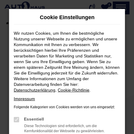
0
Zum
MENÜ
Hauptinhalt
Cookie Einstellungen
springen
Startseite
Fahrzeugangebote
Fahrzeug-Showroom
Wir nutzen Cookies, um Ihnen die bestmögliche
Nutzung unserer Webseite zu ermöglichen und unsere
Kommunikation mit Ihnen zu verbessern. Wir
Fehler: Network Error
berücksichtigen hierbei Ihre Präferenzen und
verarbeiten Daten für Marketing und Statistiken nur,
Beim Laden ist ein Fehler aufgetreten.
wenn Sie uns Ihre Einwilligung geben. Wenn Sie zu
einem späteren Zeitpunkt Ihre Meinung ändern, können
Hier sind ein paar Tipps, die dir helfen können:
Sie die Einwilligung jederzeit für die Zukunft widerrufen.
Weitere Informationen zum Umfang der
Überprüfe deine Firewall und deine
Datenverarbeitung finden Sie hier:
Internetverbindung.
Datenschutzerklärung
,
Cookie-Richtlinie
.
Laden andere Webseiten, zum Beispiel deine
Impressum
Suchmaschine?
Folgende Kategorien von Cookies werden von uns eingesetzt:
Prüfe deine Browsererweiterungen.
Manche Erweiterungen, wie Werbeblocker,
Essentiell
können das Laden bestimmter Seiten
Diese Technologien sind erforderlich, um die
verhindern. Funktioniert die Seite in einem
Kernfunktionalität der Webseite zu gewährleisten.