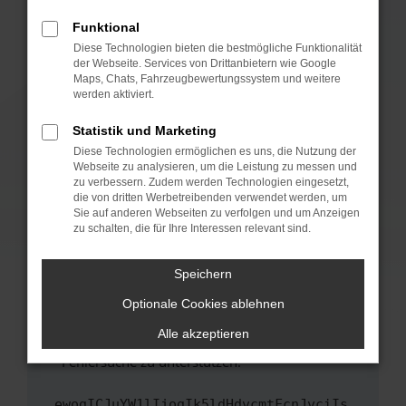
anderen Browser oder in einem privaten
Fenster?
Funktional
Starte dein Gerät neu.
Diese Technologien bieten die bestmögliche Funktionalität
der Webseite. Services von Drittanbietern wie Google
Das kann manchmal helfen, vorübergehende
Maps, Chats, Fahrzeugbewertungssystem und weitere
Probleme zu beheben.
werden aktiviert.
Stelle sicher, dass dein Browser und dein
Statistik und Marketing
Betriebssystem auf dem neuesten Stand
Diese Technologien ermöglichen es uns, die Nutzung der
sind.
Webseite zu analysieren, um die Leistung zu messen und
Veraltete Software birgt nicht nur ein
zu verbessern. Zudem werden Technologien eingesetzt,
Sicherheitsrisiko, sondern kann auch dazu
die von dritten Werbetreibenden verwendet werden, um
führen, dass bestimmte Funktionen nicht mehr
Sie auf anderen Webseiten zu verfolgen und um Anzeigen
zu schalten, die für Ihre Interessen relevant sind.
unterstützt werden.
Wende dich an den Webseitenbetreiber.
Speichern
Wenn du alle oben genannten Schritte versucht
hast, kontaktiere uns bitte. Wir werden
Optionale Cookies ablehnen
versuchen, das Problem zu beheben. Du kannst
Alle akzeptieren
uns diesen Text schicken, um uns bei der
Fehlersuche zu unterstützen:
ewogICJuYW1lIjogIk5ldHdvcmtFcnJvciIs