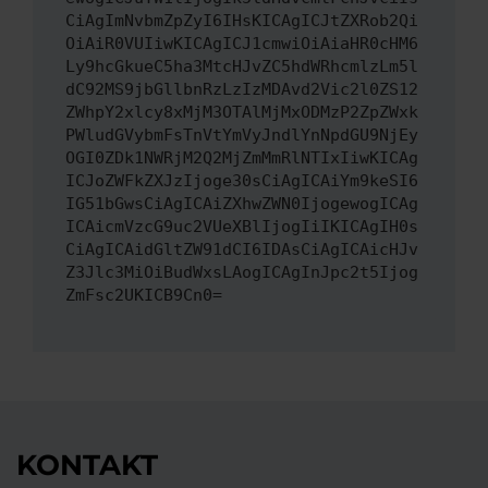
CiAgImNvbmZpZyI6IHsKICAgICJtZXRob2Qi
OiAiR0VUIiwKICAgICJ1cmwiOiAiaHR0cHM6
Ly9hcGkueC5ha3MtcHJvZC5hdWRhcmlzLm5l
dC92MS9jbGllbnRzLzIzMDAvd2Vic2l0ZS12
ZWhpY2xlcy8xMjM3OTAlMjMxODMzP2ZpZWxk
PWludGVybmFsTnVtYmVyJndlYnNpdGU9NjEy
OGI0ZDk1NWRjM2Q2MjZmMmRlNTIxIiwKICAg
ICJoZWFkZXJzIjoge30sCiAgICAiYm9keSI6
IG51bGwsCiAgICAiZXhwZWN0IjogewogICAg
ICAicmVzcG9uc2VUeXBlIjogIiIKICAgIH0s
CiAgICAidGltZW91dCI6IDAsCiAgICAicHJv
Z3Jlc3MiOiBudWxsLAogICAgInJpc2t5Ijog
ZmFsc2UKICB9Cn0=
KONTAKT