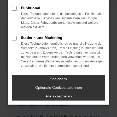
anderen Browser oder in einem privaten
Fenster?
Funktional
Starte dein Gerät neu.
Diese Technologien bieten die bestmögliche Funktionalität
der Webseite. Services von Drittanbietern wie Google
Das kann manchmal helfen, vorübergehende
Maps, Chats, Fahrzeugbewertungssystem und weitere
Probleme zu beheben.
werden aktiviert.
Stelle sicher, dass dein Browser und dein
Statistik und Marketing
Betriebssystem auf dem neuesten Stand
Diese Technologien ermöglichen es uns, die Nutzung der
sind.
Webseite zu analysieren, um die Leistung zu messen und
Veraltete Software birgt nicht nur ein
zu verbessern. Zudem werden Technologien eingesetzt,
Sicherheitsrisiko, sondern kann auch dazu
die von dritten Werbetreibenden verwendet werden, um
führen, dass bestimmte Funktionen nicht mehr
Sie auf anderen Webseiten zu verfolgen und um Anzeigen
zu schalten, die für Ihre Interessen relevant sind.
unterstützt werden.
Wende dich an den Webseitenbetreiber.
Speichern
Wenn du alle oben genannten Schritte versucht
hast, kontaktiere uns bitte. Wir werden
Optionale Cookies ablehnen
versuchen, das Problem zu beheben. Du kannst
Alle akzeptieren
uns diesen Text schicken, um uns bei der
Fehlersuche zu unterstützen:
ewogICJuYW1lIjogIk5ldHdvcmtFcnJvciIs