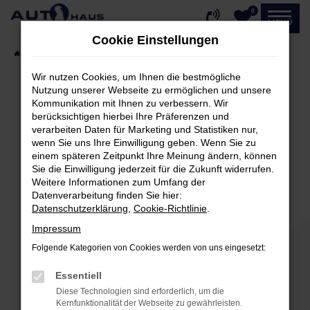
0
Zum
MENÜ
Hauptinhalt
Cookie Einstellungen
springen
Startseite
Fahrzeugangebote
Fahrzeug-Showroom
Wir nutzen Cookies, um Ihnen die bestmögliche
Nutzung unserer Webseite zu ermöglichen und unsere
Kommunikation mit Ihnen zu verbessern. Wir
Fehler: Network Error
berücksichtigen hierbei Ihre Präferenzen und
verarbeiten Daten für Marketing und Statistiken nur,
Beim Laden ist ein Fehler aufgetreten.
wenn Sie uns Ihre Einwilligung geben. Wenn Sie zu
einem späteren Zeitpunkt Ihre Meinung ändern, können
Hier sind ein paar Tipps, die dir helfen können:
Sie die Einwilligung jederzeit für die Zukunft widerrufen.
Weitere Informationen zum Umfang der
Überprüfe deine Firewall und deine
Datenverarbeitung finden Sie hier:
Internetverbindung.
Datenschutzerklärung
,
Cookie-Richtlinie
.
Laden andere Webseiten, zum Beispiel deine
Impressum
Suchmaschine?
Folgende Kategorien von Cookies werden von uns eingesetzt:
Prüfe deine Browsererweiterungen.
Manche Erweiterungen, wie Werbeblocker,
Essentiell
können das Laden bestimmter Seiten
Diese Technologien sind erforderlich, um die
verhindern. Funktioniert die Seite in einem
Kernfunktionalität der Webseite zu gewährleisten.