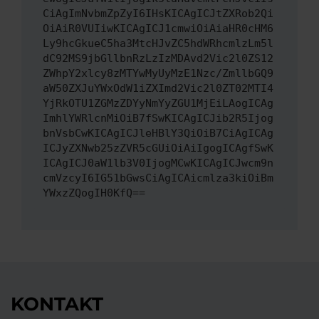
CiAgImNvbmZpZyI6IHsKICAgICJtZXRob2Qi
OiAiR0VUIiwKICAgICJ1cmwiOiAiaHR0cHM6
Ly9hcGkueC5ha3MtcHJvZC5hdWRhcmlzLm5l
dC92MS9jbGllbnRzLzIzMDAvd2Vic2l0ZS12
ZWhpY2xlcy8zMTYwMyUyMzE1Nzc/ZmllbGQ9
aW50ZXJuYWxOdW1iZXImd2Vic2l0ZT02MTI4
YjRkOTU1ZGMzZDYyNmYyZGU1MjEiLAogICAg
ImhlYWRlcnMiOiB7fSwKICAgICJib2R5Ijog
bnVsbCwKICAgICJleHBlY3QiOiB7CiAgICAg
ICJyZXNwb25zZVR5cGUiOiAiIgogICAgfSwK
ICAgICJ0aW1lb3V0IjogMCwKICAgICJwcm9n
cmVzcyI6IG51bGwsCiAgICAicmlza3kiOiBm
YWxzZQogIH0KfQ==
KONTAKT