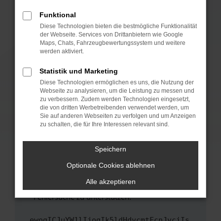
anderen Browser oder in einem privaten
Fenster?
Funktional
Starte dein Gerät neu.
Diese Technologien bieten die bestmögliche Funktionalität
der Webseite. Services von Drittanbietern wie Google
Das kann manchmal helfen, vorübergehende
Maps, Chats, Fahrzeugbewertungssystem und weitere
Probleme zu beheben.
werden aktiviert.
Stelle sicher, dass dein Browser und dein
Statistik und Marketing
Betriebssystem auf dem neuesten Stand
Diese Technologien ermöglichen es uns, die Nutzung der
sind.
Webseite zu analysieren, um die Leistung zu messen und
Veraltete Software birgt nicht nur ein
zu verbessern. Zudem werden Technologien eingesetzt,
Sicherheitsrisiko, sondern kann auch dazu
die von dritten Werbetreibenden verwendet werden, um
führen, dass bestimmte Funktionen nicht mehr
Sie auf anderen Webseiten zu verfolgen und um Anzeigen
zu schalten, die für Ihre Interessen relevant sind.
unterstützt werden.
Wende dich an den Webseitenbetreiber.
Speichern
Wenn du alle oben genannten Schritte versucht
hast, kontaktiere uns bitte. Wir werden
Optionale Cookies ablehnen
versuchen, das Problem zu beheben. Du kannst
Alle akzeptieren
uns diesen Text schicken, um uns bei der
Fehlersuche zu unterstützen:
ewogICJuYW1lIjogIk5ldHdvcmtFcnJvciIs