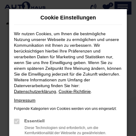
0
Zum
MENÜ
Hauptinhalt
Cookie Einstellungen
springen
Startseite
Fahrzeugangebote
Fahrzeug-Showroom
Wir nutzen Cookies, um Ihnen die bestmögliche
Nutzung unserer Webseite zu ermöglichen und unsere
Kommunikation mit Ihnen zu verbessern. Wir
Fehler: Network Error
berücksichtigen hierbei Ihre Präferenzen und
verarbeiten Daten für Marketing und Statistiken nur,
Beim Laden ist ein Fehler aufgetreten.
wenn Sie uns Ihre Einwilligung geben. Wenn Sie zu
einem späteren Zeitpunkt Ihre Meinung ändern, können
Hier sind ein paar Tipps, die dir helfen können:
Sie die Einwilligung jederzeit für die Zukunft widerrufen.
Weitere Informationen zum Umfang der
Überprüfe deine Firewall und deine
Datenverarbeitung finden Sie hier:
Internetverbindung.
Datenschutzerklärung
,
Cookie-Richtlinie
.
Laden andere Webseiten, zum Beispiel deine
Impressum
Suchmaschine?
Folgende Kategorien von Cookies werden von uns eingesetzt:
Prüfe deine Browsererweiterungen.
Manche Erweiterungen, wie Werbeblocker,
Essentiell
können das Laden bestimmter Seiten
Diese Technologien sind erforderlich, um die
verhindern. Funktioniert die Seite in einem
Kernfunktionalität der Webseite zu gewährleisten.