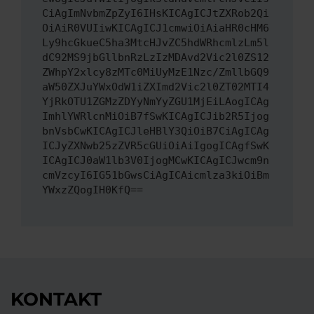
CiAgImNvbmZpZyI6IHsKICAgICJtZXRob2Qi
OiAiR0VUIiwKICAgICJ1cmwiOiAiaHR0cHM6
Ly9hcGkueC5ha3MtcHJvZC5hdWRhcmlzLm5l
dC92MS9jbGllbnRzLzIzMDAvd2Vic2l0ZS12
ZWhpY2xlcy8zMTc0MiUyMzE1Nzc/ZmllbGQ9
aW50ZXJuYWxOdW1iZXImd2Vic2l0ZT02MTI4
YjRkOTU1ZGMzZDYyNmYyZGU1MjEiLAogICAg
ImhlYWRlcnMiOiB7fSwKICAgICJib2R5Ijog
bnVsbCwKICAgICJleHBlY3QiOiB7CiAgICAg
ICJyZXNwb25zZVR5cGUiOiAiIgogICAgfSwK
ICAgICJ0aW1lb3V0IjogMCwKICAgICJwcm9n
cmVzcyI6IG51bGwsCiAgICAicmlza3kiOiBm
YWxzZQogIH0KfQ==
KONTAKT