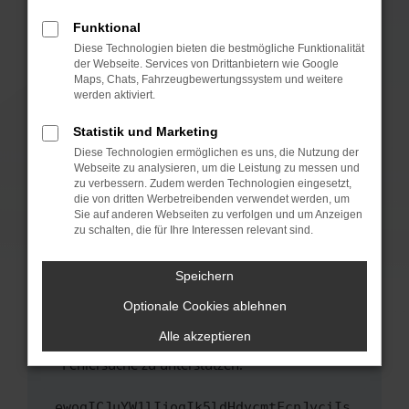
anderen Browser oder in einem privaten
Fenster?
Funktional
Starte dein Gerät neu.
Diese Technologien bieten die bestmögliche Funktionalität
der Webseite. Services von Drittanbietern wie Google
Das kann manchmal helfen, vorübergehende
Maps, Chats, Fahrzeugbewertungssystem und weitere
Probleme zu beheben.
werden aktiviert.
Stelle sicher, dass dein Browser und dein
Statistik und Marketing
Betriebssystem auf dem neuesten Stand
Diese Technologien ermöglichen es uns, die Nutzung der
sind.
Webseite zu analysieren, um die Leistung zu messen und
Veraltete Software birgt nicht nur ein
zu verbessern. Zudem werden Technologien eingesetzt,
Sicherheitsrisiko, sondern kann auch dazu
die von dritten Werbetreibenden verwendet werden, um
führen, dass bestimmte Funktionen nicht mehr
Sie auf anderen Webseiten zu verfolgen und um Anzeigen
zu schalten, die für Ihre Interessen relevant sind.
unterstützt werden.
Wende dich an den Webseitenbetreiber.
Speichern
Wenn du alle oben genannten Schritte versucht
hast, kontaktiere uns bitte. Wir werden
Optionale Cookies ablehnen
versuchen, das Problem zu beheben. Du kannst
Alle akzeptieren
uns diesen Text schicken, um uns bei der
Fehlersuche zu unterstützen:
ewogICJuYW1lIjogIk5ldHdvcmtFcnJvciIs