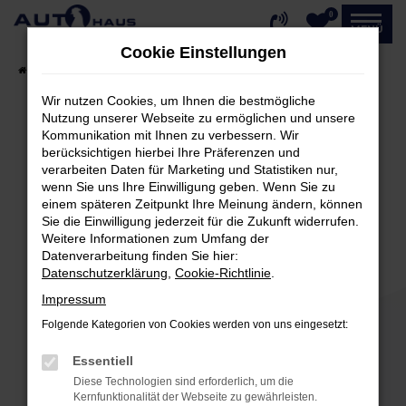
0
Zum
MENÜ
Hauptinhalt
Cookie Einstellungen
springen
Startseite
Fahrzeugangebote
Fahrzeug-Showroom
Wir nutzen Cookies, um Ihnen die bestmögliche
Nutzung unserer Webseite zu ermöglichen und unsere
Kommunikation mit Ihnen zu verbessern. Wir
Fehler: Network Error
berücksichtigen hierbei Ihre Präferenzen und
verarbeiten Daten für Marketing und Statistiken nur,
Beim Laden ist ein Fehler aufgetreten.
wenn Sie uns Ihre Einwilligung geben. Wenn Sie zu
einem späteren Zeitpunkt Ihre Meinung ändern, können
Hier sind ein paar Tipps, die dir helfen können:
Sie die Einwilligung jederzeit für die Zukunft widerrufen.
Weitere Informationen zum Umfang der
Überprüfe deine Firewall und deine
Datenverarbeitung finden Sie hier:
Internetverbindung.
Datenschutzerklärung
,
Cookie-Richtlinie
.
Laden andere Webseiten, zum Beispiel deine
Impressum
Suchmaschine?
Folgende Kategorien von Cookies werden von uns eingesetzt:
Prüfe deine Browsererweiterungen.
Manche Erweiterungen, wie Werbeblocker,
Essentiell
können das Laden bestimmter Seiten
Diese Technologien sind erforderlich, um die
verhindern. Funktioniert die Seite in einem
Kernfunktionalität der Webseite zu gewährleisten.