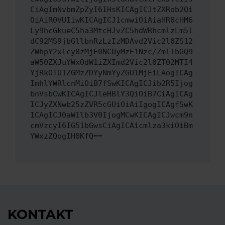
CiAgImNvbmZpZyI6IHsKICAgICJtZXRob2Qi
OiAiR0VUIiwKICAgICJ1cmwiOiAiaHR0cHM6
Ly9hcGkueC5ha3MtcHJvZC5hdWRhcmlzLm5l
dC92MS9jbGllbnRzLzIzMDAvd2Vic2l0ZS12
ZWhpY2xlcy8zMjE0NCUyMzE1Nzc/ZmllbGQ9
aW50ZXJuYWxOdW1iZXImd2Vic2l0ZT02MTI4
YjRkOTU1ZGMzZDYyNmYyZGU1MjEiLAogICAg
ImhlYWRlcnMiOiB7fSwKICAgICJib2R5Ijog
bnVsbCwKICAgICJleHBlY3QiOiB7CiAgICAg
ICJyZXNwb25zZVR5cGUiOiAiIgogICAgfSwK
ICAgICJ0aW1lb3V0IjogMCwKICAgICJwcm9n
cmVzcyI6IG51bGwsCiAgICAicmlza3kiOiBm
YWxzZQogIH0KfQ==
KONTAKT