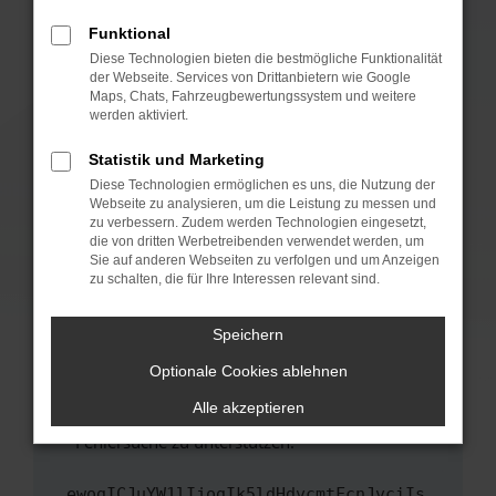
anderen Browser oder in einem privaten
Fenster?
Funktional
Starte dein Gerät neu.
Diese Technologien bieten die bestmögliche Funktionalität
der Webseite. Services von Drittanbietern wie Google
Das kann manchmal helfen, vorübergehende
Maps, Chats, Fahrzeugbewertungssystem und weitere
Probleme zu beheben.
werden aktiviert.
Stelle sicher, dass dein Browser und dein
Statistik und Marketing
Betriebssystem auf dem neuesten Stand
Diese Technologien ermöglichen es uns, die Nutzung der
sind.
Webseite zu analysieren, um die Leistung zu messen und
Veraltete Software birgt nicht nur ein
zu verbessern. Zudem werden Technologien eingesetzt,
Sicherheitsrisiko, sondern kann auch dazu
die von dritten Werbetreibenden verwendet werden, um
führen, dass bestimmte Funktionen nicht mehr
Sie auf anderen Webseiten zu verfolgen und um Anzeigen
zu schalten, die für Ihre Interessen relevant sind.
unterstützt werden.
Wende dich an den Webseitenbetreiber.
Speichern
Wenn du alle oben genannten Schritte versucht
hast, kontaktiere uns bitte. Wir werden
Optionale Cookies ablehnen
versuchen, das Problem zu beheben. Du kannst
Alle akzeptieren
uns diesen Text schicken, um uns bei der
Fehlersuche zu unterstützen:
ewogICJuYW1lIjogIk5ldHdvcmtFcnJvciIs