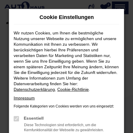
0
Zum
MENÜ
Hauptinhalt
Cookie Einstellungen
springen
Startseite
Fahrzeugangebote
Fahrzeug-Showroom
Wir nutzen Cookies, um Ihnen die bestmögliche
Nutzung unserer Webseite zu ermöglichen und unsere
Kommunikation mit Ihnen zu verbessern. Wir
Fehler: Network Error
berücksichtigen hierbei Ihre Präferenzen und
verarbeiten Daten für Marketing und Statistiken nur,
Beim Laden ist ein Fehler aufgetreten.
wenn Sie uns Ihre Einwilligung geben. Wenn Sie zu
einem späteren Zeitpunkt Ihre Meinung ändern, können
Hier sind ein paar Tipps, die dir helfen können:
Sie die Einwilligung jederzeit für die Zukunft widerrufen.
Weitere Informationen zum Umfang der
Überprüfe deine Firewall und deine
Datenverarbeitung finden Sie hier:
Internetverbindung.
Datenschutzerklärung
,
Cookie-Richtlinie
.
Laden andere Webseiten, zum Beispiel deine
Impressum
Suchmaschine?
Folgende Kategorien von Cookies werden von uns eingesetzt:
Prüfe deine Browsererweiterungen.
Manche Erweiterungen, wie Werbeblocker,
Essentiell
können das Laden bestimmter Seiten
Diese Technologien sind erforderlich, um die
verhindern. Funktioniert die Seite in einem
Kernfunktionalität der Webseite zu gewährleisten.