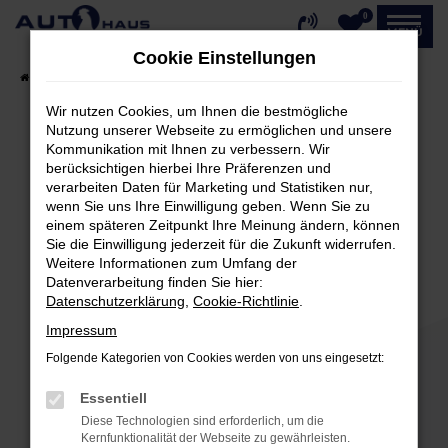
0
Zum
MENÜ
Hauptinhalt
Cookie Einstellungen
springen
Startseite
Fahrzeugangebote
Fahrzeug-Showroom
Wir nutzen Cookies, um Ihnen die bestmögliche
Nutzung unserer Webseite zu ermöglichen und unsere
Kommunikation mit Ihnen zu verbessern. Wir
Fehler: Network Error
berücksichtigen hierbei Ihre Präferenzen und
verarbeiten Daten für Marketing und Statistiken nur,
Beim Laden ist ein Fehler aufgetreten.
wenn Sie uns Ihre Einwilligung geben. Wenn Sie zu
einem späteren Zeitpunkt Ihre Meinung ändern, können
Hier sind ein paar Tipps, die dir helfen können:
Sie die Einwilligung jederzeit für die Zukunft widerrufen.
Weitere Informationen zum Umfang der
Überprüfe deine Firewall und deine
Datenverarbeitung finden Sie hier:
Internetverbindung.
Datenschutzerklärung
,
Cookie-Richtlinie
.
Laden andere Webseiten, zum Beispiel deine
Impressum
Suchmaschine?
Folgende Kategorien von Cookies werden von uns eingesetzt:
Prüfe deine Browsererweiterungen.
Manche Erweiterungen, wie Werbeblocker,
Essentiell
können das Laden bestimmter Seiten
Diese Technologien sind erforderlich, um die
verhindern. Funktioniert die Seite in einem
Kernfunktionalität der Webseite zu gewährleisten.