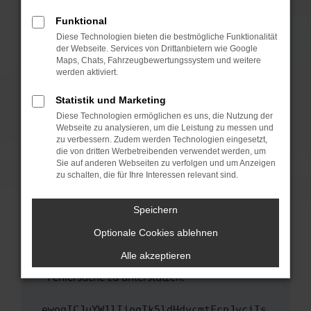
anderen Browser oder in einem privaten
Fenster?
Funktional
Starte dein Gerät neu.
Diese Technologien bieten die bestmögliche Funktionalität
der Webseite. Services von Drittanbietern wie Google
Das kann manchmal helfen, vorübergehende
Maps, Chats, Fahrzeugbewertungssystem und weitere
Probleme zu beheben.
werden aktiviert.
Stelle sicher, dass dein Browser und dein
Statistik und Marketing
Betriebssystem auf dem neuesten Stand
Diese Technologien ermöglichen es uns, die Nutzung der
sind.
Webseite zu analysieren, um die Leistung zu messen und
Veraltete Software birgt nicht nur ein
zu verbessern. Zudem werden Technologien eingesetzt,
Sicherheitsrisiko, sondern kann auch dazu
die von dritten Werbetreibenden verwendet werden, um
führen, dass bestimmte Funktionen nicht mehr
Sie auf anderen Webseiten zu verfolgen und um Anzeigen
zu schalten, die für Ihre Interessen relevant sind.
unterstützt werden.
Wende dich an den Webseitenbetreiber.
Speichern
Wenn du alle oben genannten Schritte versucht
hast, kontaktiere uns bitte. Wir werden
Optionale Cookies ablehnen
versuchen, das Problem zu beheben. Du kannst
Alle akzeptieren
uns diesen Text schicken, um uns bei der
Fehlersuche zu unterstützen:
ewogICJuYW1lIjogIk5ldHdvcmtFcnJvciIs