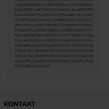
CiAgImNvbmZpZyI6IHsKICAgICJtZXRob2Qi
OiAiR0VUIiwKICAgICJ1cmwiOiAiaHR0cHM6
Ly9hcGkueC5ha3MtcHJvZC5hdWRhcmlzLm5l
dC92MS9jbGllbnRzLzIzMDAvd2Vic2l0ZS12
ZWhpY2xlcy9HV1Y0OTQxJTIzMjMzMT9maWVs
ZD1pbnRlcm5hbE51bWJlciZ3ZWJzaXRlPTYx
MjhiNGQ5NTVkYzNkNjI2ZjJkZTUyMSIsCiAg
ICAiaGVhZGVycyI6IHt9LAogICAgImJvZHki
OiBudWxsLAogICAgImV4cGVjdCI6IHsKICAg
ICAgInJlc3BvbnNlVHlwZSI6ICIiCiAgICB9
LAogICAgInRpbWVvdXQiOiAwLAogICAgInBy
b2dyZXNzIjogbnVsbCwKICAgICJyaXNreSI6
IGZhbHNlCiAgfQp9
KONTAKT