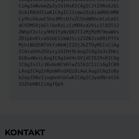
CiAgImNvbmZpZyI6IHsKICAgICJtZXRob2Qi
OiAiR0VUIiwKICAgICJ1cmwiOiAiaHR0cHM6
Ly9hcGkueC5ha3MtcHJvZC5hdWRhcmlzLm5l
dC92MS9jbGllbnRzLzIzMDAvd2Vic2l0ZS12
ZWhpY2xlcy9HV1YyNzQ0JTIzMjMzMT9maWVs
ZD1pbnRlcm5hbE51bWJlciZ3ZWJzaXRlPTYx
MjhiNGQ5NTVkYzNkNjI2ZjJkZTUyMSIsCiAg
ICAiaGVhZGVycyI6IHt9LAogICAgImJvZHki
OiBudWxsLAogICAgImV4cGVjdCI6IHsKICAg
ICAgInJlc3BvbnNlVHlwZSI6ICIiCiAgICB9
LAogICAgInRpbWVvdXQiOiAwLAogICAgInBy
b2dyZXNzIjogbnVsbCwKICAgICJyaXNreSI6
IGZhbHNlCiAgfQp9
KONTAKT