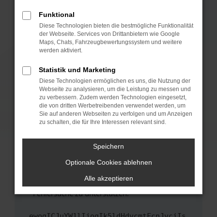
anderen Browser oder in einem privaten
Fenster?
Funktional
Starte dein Gerät neu.
Diese Technologien bieten die bestmögliche Funktionalität
der Webseite. Services von Drittanbietern wie Google
Das kann manchmal helfen, vorübergehende
Maps, Chats, Fahrzeugbewertungssystem und weitere
Probleme zu beheben.
werden aktiviert.
Stelle sicher, dass dein Browser und dein
Statistik und Marketing
Betriebssystem auf dem neuesten Stand
Diese Technologien ermöglichen es uns, die Nutzung der
sind.
Webseite zu analysieren, um die Leistung zu messen und
Veraltete Software birgt nicht nur ein
zu verbessern. Zudem werden Technologien eingesetzt,
Sicherheitsrisiko, sondern kann auch dazu
die von dritten Werbetreibenden verwendet werden, um
führen, dass bestimmte Funktionen nicht mehr
Sie auf anderen Webseiten zu verfolgen und um Anzeigen
zu schalten, die für Ihre Interessen relevant sind.
unterstützt werden.
Wende dich an den Webseitenbetreiber.
Speichern
Wenn du alle oben genannten Schritte versucht
hast, kontaktiere uns bitte. Wir werden
Optionale Cookies ablehnen
versuchen, das Problem zu beheben. Du kannst
Alle akzeptieren
uns diesen Text schicken, um uns bei der
Fehlersuche zu unterstützen:
ewogICJuYW1lIjogIk5ldHdvcmtFcnJvciIs