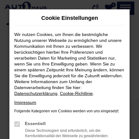
0
Zum
MENÜ
Hauptinhalt
Cookie Einstellungen
springen
Startseite
Fahrzeugangebote
Fahrzeug-Showroom
Wir nutzen Cookies, um Ihnen die bestmögliche
Nutzung unserer Webseite zu ermöglichen und unsere
Kommunikation mit Ihnen zu verbessern. Wir
Fehler: Network Error
berücksichtigen hierbei Ihre Präferenzen und
verarbeiten Daten für Marketing und Statistiken nur,
Beim Laden ist ein Fehler aufgetreten.
wenn Sie uns Ihre Einwilligung geben. Wenn Sie zu
einem späteren Zeitpunkt Ihre Meinung ändern, können
Hier sind ein paar Tipps, die dir helfen können:
Sie die Einwilligung jederzeit für die Zukunft widerrufen.
Weitere Informationen zum Umfang der
Überprüfe deine Firewall und deine
Datenverarbeitung finden Sie hier:
Internetverbindung.
Datenschutzerklärung
,
Cookie-Richtlinie
.
Laden andere Webseiten, zum Beispiel deine
Impressum
Suchmaschine?
Folgende Kategorien von Cookies werden von uns eingesetzt:
Prüfe deine Browsererweiterungen.
Manche Erweiterungen, wie Werbeblocker,
Essentiell
können das Laden bestimmter Seiten
Diese Technologien sind erforderlich, um die
verhindern. Funktioniert die Seite in einem
Kernfunktionalität der Webseite zu gewährleisten.