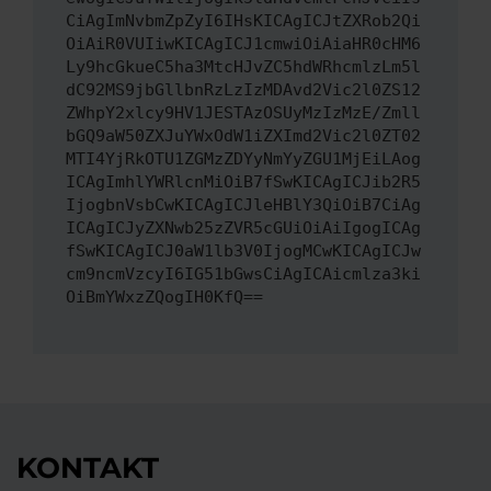
CiAgImNvbmZpZyI6IHsKICAgICJtZXRob2Qi
OiAiR0VUIiwKICAgICJ1cmwiOiAiaHR0cHM6
Ly9hcGkueC5ha3MtcHJvZC5hdWRhcmlzLm5l
dC92MS9jbGllbnRzLzIzMDAvd2Vic2l0ZS12
ZWhpY2xlcy9HV1JESTAzOSUyMzIzMzE/Zmll
bGQ9aW50ZXJuYWxOdW1iZXImd2Vic2l0ZT02
MTI4YjRkOTU1ZGMzZDYyNmYyZGU1MjEiLAog
ICAgImhlYWRlcnMiOiB7fSwKICAgICJib2R5
IjogbnVsbCwKICAgICJleHBlY3QiOiB7CiAg
ICAgICJyZXNwb25zZVR5cGUiOiAiIgogICAg
fSwKICAgICJ0aW1lb3V0IjogMCwKICAgICJw
cm9ncmVzcyI6IG51bGwsCiAgICAicmlza3ki
OiBmYWxzZQogIH0KfQ==
KONTAKT