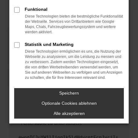
anderen Browser oder in einem privaten
Fenster?
Funktional
Starte dein Gerät neu.
Diese Technologien bieten die bestmögliche Funktionalität
der Webseite. Services von Drittanbietern wie Google
Das kann manchmal helfen, vorübergehende
Maps, Chats, Fahrzeugbewertungssystem und weitere
Probleme zu beheben.
werden aktiviert.
Stelle sicher, dass dein Browser und dein
Statistik und Marketing
Betriebssystem auf dem neuesten Stand
Diese Technologien ermöglichen es uns, die Nutzung der
sind.
Webseite zu analysieren, um die Leistung zu messen und
Veraltete Software birgt nicht nur ein
zu verbessern. Zudem werden Technologien eingesetzt,
Sicherheitsrisiko, sondern kann auch dazu
die von dritten Werbetreibenden verwendet werden, um
führen, dass bestimmte Funktionen nicht mehr
Sie auf anderen Webseiten zu verfolgen und um Anzeigen
zu schalten, die für Ihre Interessen relevant sind.
unterstützt werden.
Wende dich an den Webseitenbetreiber.
Speichern
Wenn du alle oben genannten Schritte versucht
hast, kontaktiere uns bitte. Wir werden
Optionale Cookies ablehnen
versuchen, das Problem zu beheben. Du kannst
Alle akzeptieren
uns diesen Text schicken, um uns bei der
Fehlersuche zu unterstützen:
ewogICJuYW1lIjogIk5ldHdvcmtFcnJvciIs