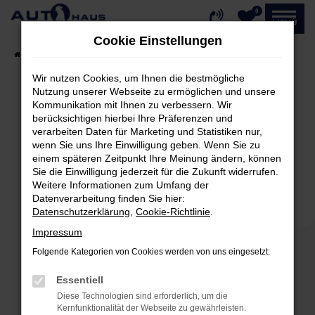
0
Zum
MENÜ
Hauptinhalt
Cookie Einstellungen
springen
Startseite
Fahrzeugangebote
Fahrzeug-Showroom
Wir nutzen Cookies, um Ihnen die bestmögliche
Nutzung unserer Webseite zu ermöglichen und unsere
Kommunikation mit Ihnen zu verbessern. Wir
Fehler: Network Error
berücksichtigen hierbei Ihre Präferenzen und
verarbeiten Daten für Marketing und Statistiken nur,
Beim Laden ist ein Fehler aufgetreten.
wenn Sie uns Ihre Einwilligung geben. Wenn Sie zu
einem späteren Zeitpunkt Ihre Meinung ändern, können
Hier sind ein paar Tipps, die dir helfen können:
Sie die Einwilligung jederzeit für die Zukunft widerrufen.
Weitere Informationen zum Umfang der
Überprüfe deine Firewall und deine
Datenverarbeitung finden Sie hier:
Internetverbindung.
Datenschutzerklärung
,
Cookie-Richtlinie
.
Laden andere Webseiten, zum Beispiel deine
Impressum
Suchmaschine?
Folgende Kategorien von Cookies werden von uns eingesetzt:
Prüfe deine Browsererweiterungen.
Manche Erweiterungen, wie Werbeblocker,
Essentiell
können das Laden bestimmter Seiten
Diese Technologien sind erforderlich, um die
verhindern. Funktioniert die Seite in einem
Kernfunktionalität der Webseite zu gewährleisten.