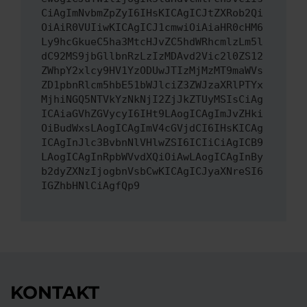
CiAgImNvbmZpZyI6IHsKICAgICJtZXRob2Qi
OiAiR0VUIiwKICAgICJ1cmwiOiAiaHR0cHM6
Ly9hcGkueC5ha3MtcHJvZC5hdWRhcmlzLm5l
dC92MS9jbGllbnRzLzIzMDAvd2Vic2l0ZS12
ZWhpY2xlcy9HV1YzODUwJTIzMjMzMT9maWVs
ZD1pbnRlcm5hbE51bWJlciZ3ZWJzaXRlPTYx
MjhiNGQ5NTVkYzNkNjI2ZjJkZTUyMSIsCiAg
ICAiaGVhZGVycyI6IHt9LAogICAgImJvZHki
OiBudWxsLAogICAgImV4cGVjdCI6IHsKICAg
ICAgInJlc3BvbnNlVHlwZSI6ICIiCiAgICB9
LAogICAgInRpbWVvdXQiOiAwLAogICAgInBy
b2dyZXNzIjogbnVsbCwKICAgICJyaXNreSI6
IGZhbHNlCiAgfQp9
KONTAKT