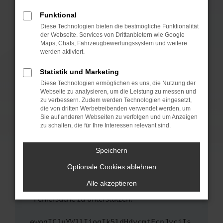
anderen Browser oder in einem privaten
Fenster?
Funktional
Starte dein Gerät neu.
Diese Technologien bieten die bestmögliche Funktionalität
der Webseite. Services von Drittanbietern wie Google
Das kann manchmal helfen, vorübergehende
Maps, Chats, Fahrzeugbewertungssystem und weitere
Probleme zu beheben.
werden aktiviert.
Stelle sicher, dass dein Browser und dein
Statistik und Marketing
Betriebssystem auf dem neuesten Stand
Diese Technologien ermöglichen es uns, die Nutzung der
sind.
Webseite zu analysieren, um die Leistung zu messen und
Veraltete Software birgt nicht nur ein
zu verbessern. Zudem werden Technologien eingesetzt,
Sicherheitsrisiko, sondern kann auch dazu
die von dritten Werbetreibenden verwendet werden, um
führen, dass bestimmte Funktionen nicht mehr
Sie auf anderen Webseiten zu verfolgen und um Anzeigen
zu schalten, die für Ihre Interessen relevant sind.
unterstützt werden.
Wende dich an den Webseitenbetreiber.
Speichern
Wenn du alle oben genannten Schritte versucht
hast, kontaktiere uns bitte. Wir werden
Optionale Cookies ablehnen
versuchen, das Problem zu beheben. Du kannst
Alle akzeptieren
uns diesen Text schicken, um uns bei der
Fehlersuche zu unterstützen:
ewogICJuYW1lIjogIk5ldHdvcmtFcnJvciIs