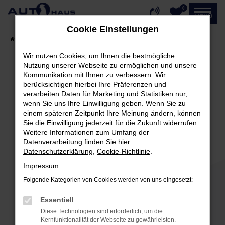
0
Zum
MENÜ
Hauptinhalt
Cookie Einstellungen
springen
Startseite
Fahrzeugangebote
Fahrzeug-Showroom
Wir nutzen Cookies, um Ihnen die bestmögliche
Nutzung unserer Webseite zu ermöglichen und unsere
Kommunikation mit Ihnen zu verbessern. Wir
Fehler: Network Error
berücksichtigen hierbei Ihre Präferenzen und
verarbeiten Daten für Marketing und Statistiken nur,
Beim Laden ist ein Fehler aufgetreten.
wenn Sie uns Ihre Einwilligung geben. Wenn Sie zu
einem späteren Zeitpunkt Ihre Meinung ändern, können
Hier sind ein paar Tipps, die dir helfen können:
Sie die Einwilligung jederzeit für die Zukunft widerrufen.
Weitere Informationen zum Umfang der
Überprüfe deine Firewall und deine
Datenverarbeitung finden Sie hier:
Internetverbindung.
Datenschutzerklärung
,
Cookie-Richtlinie
.
Laden andere Webseiten, zum Beispiel deine
Impressum
Suchmaschine?
Folgende Kategorien von Cookies werden von uns eingesetzt:
Prüfe deine Browsererweiterungen.
Manche Erweiterungen, wie Werbeblocker,
Essentiell
können das Laden bestimmter Seiten
Diese Technologien sind erforderlich, um die
verhindern. Funktioniert die Seite in einem
Kernfunktionalität der Webseite zu gewährleisten.