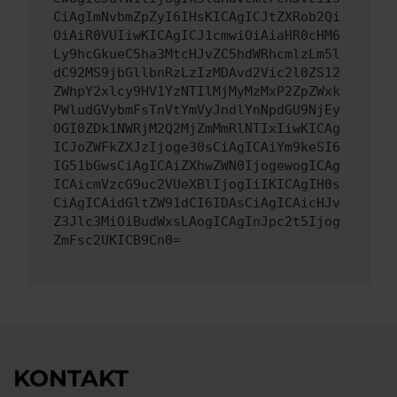
CiAgImNvbmZpZyI6IHsKICAgICJtZXRob2Qi
OiAiR0VUIiwKICAgICJ1cmwiOiAiaHR0cHM6
Ly9hcGkueC5ha3MtcHJvZC5hdWRhcmlzLm5l
dC92MS9jbGllbnRzLzIzMDAvd2Vic2l0ZS12
ZWhpY2xlcy9HV1YzNTIlMjMyMzMxP2ZpZWxk
PWludGVybmFsTnVtYmVyJndlYnNpdGU9NjEy
OGI0ZDk1NWRjM2Q2MjZmMmRlNTIxIiwKICAg
ICJoZWFkZXJzIjoge30sCiAgICAiYm9keSI6
IG51bGwsCiAgICAiZXhwZWN0IjogewogICAg
ICAicmVzcG9uc2VUeXBlIjogIiIKICAgIH0s
CiAgICAidGltZW91dCI6IDAsCiAgICAicHJv
Z3Jlc3MiOiBudWxsLAogICAgInJpc2t5Ijog
ZmFsc2UKICB9Cn0=
KONTAKT