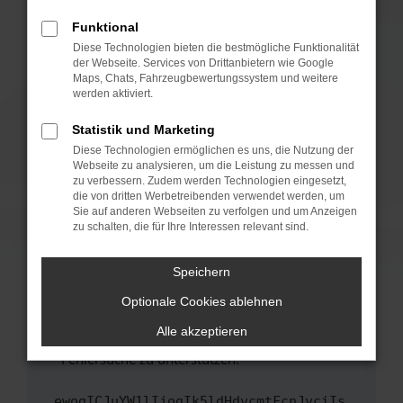
anderen Browser oder in einem privaten
Fenster?
Funktional
Starte dein Gerät neu.
Diese Technologien bieten die bestmögliche Funktionalität
der Webseite. Services von Drittanbietern wie Google
Das kann manchmal helfen, vorübergehende
Maps, Chats, Fahrzeugbewertungssystem und weitere
Probleme zu beheben.
werden aktiviert.
Stelle sicher, dass dein Browser und dein
Statistik und Marketing
Betriebssystem auf dem neuesten Stand
Diese Technologien ermöglichen es uns, die Nutzung der
sind.
Webseite zu analysieren, um die Leistung zu messen und
Veraltete Software birgt nicht nur ein
zu verbessern. Zudem werden Technologien eingesetzt,
Sicherheitsrisiko, sondern kann auch dazu
die von dritten Werbetreibenden verwendet werden, um
führen, dass bestimmte Funktionen nicht mehr
Sie auf anderen Webseiten zu verfolgen und um Anzeigen
zu schalten, die für Ihre Interessen relevant sind.
unterstützt werden.
Wende dich an den Webseitenbetreiber.
Speichern
Wenn du alle oben genannten Schritte versucht
hast, kontaktiere uns bitte. Wir werden
Optionale Cookies ablehnen
versuchen, das Problem zu beheben. Du kannst
Alle akzeptieren
uns diesen Text schicken, um uns bei der
Fehlersuche zu unterstützen:
ewogICJuYW1lIjogIk5ldHdvcmtFcnJvciIs