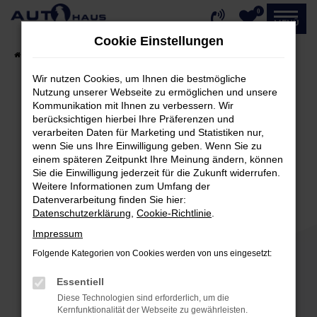
0
Zum
MENÜ
Hauptinhalt
Cookie Einstellungen
springen
Startseite
Fahrzeugangebote
Fahrzeug-Showroom
Wir nutzen Cookies, um Ihnen die bestmögliche
Nutzung unserer Webseite zu ermöglichen und unsere
Kommunikation mit Ihnen zu verbessern. Wir
Fehler: Network Error
berücksichtigen hierbei Ihre Präferenzen und
verarbeiten Daten für Marketing und Statistiken nur,
Beim Laden ist ein Fehler aufgetreten.
wenn Sie uns Ihre Einwilligung geben. Wenn Sie zu
einem späteren Zeitpunkt Ihre Meinung ändern, können
Hier sind ein paar Tipps, die dir helfen können:
Sie die Einwilligung jederzeit für die Zukunft widerrufen.
Weitere Informationen zum Umfang der
Überprüfe deine Firewall und deine
Datenverarbeitung finden Sie hier:
Internetverbindung.
Datenschutzerklärung
,
Cookie-Richtlinie
.
Laden andere Webseiten, zum Beispiel deine
Impressum
Suchmaschine?
Folgende Kategorien von Cookies werden von uns eingesetzt:
Prüfe deine Browsererweiterungen.
Manche Erweiterungen, wie Werbeblocker,
Essentiell
können das Laden bestimmter Seiten
Diese Technologien sind erforderlich, um die
verhindern. Funktioniert die Seite in einem
Kernfunktionalität der Webseite zu gewährleisten.