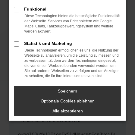
anderen Browser oder in einem privaten
Fenster?
Funktional
Starte dein Gerät neu.
Diese Technologien bieten die bestmögliche Funktionalität
der Webseite. Services von Drittanbietern wie Google
Das kann manchmal helfen, vorübergehende
Maps, Chats, Fahrzeugbewertungssystem und weitere
Probleme zu beheben.
werden aktiviert.
Stelle sicher, dass dein Browser und dein
Statistik und Marketing
Betriebssystem auf dem neuesten Stand
Diese Technologien ermöglichen es uns, die Nutzung der
sind.
Webseite zu analysieren, um die Leistung zu messen und
Veraltete Software birgt nicht nur ein
zu verbessern. Zudem werden Technologien eingesetzt,
Sicherheitsrisiko, sondern kann auch dazu
die von dritten Werbetreibenden verwendet werden, um
führen, dass bestimmte Funktionen nicht mehr
Sie auf anderen Webseiten zu verfolgen und um Anzeigen
zu schalten, die für Ihre Interessen relevant sind.
unterstützt werden.
Wende dich an den Webseitenbetreiber.
Speichern
Wenn du alle oben genannten Schritte versucht
hast, kontaktiere uns bitte. Wir werden
Optionale Cookies ablehnen
versuchen, das Problem zu beheben. Du kannst
Alle akzeptieren
uns diesen Text schicken, um uns bei der
Fehlersuche zu unterstützen:
ewogICJuYW1lIjogIk5ldHdvcmtFcnJvciIs