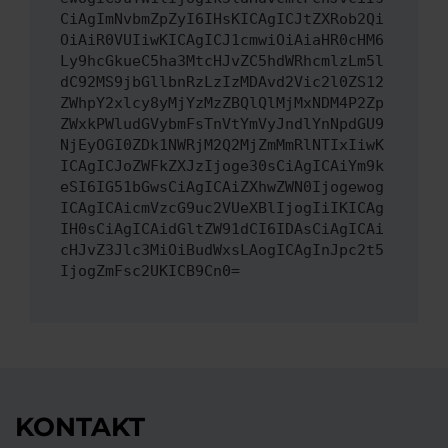
CiAgImNvbmZpZyI6IHsKICAgICJtZXRob2Qi
OiAiR0VUIiwKICAgICJ1cmwiOiAiaHR0cHM6
Ly9hcGkueC5ha3MtcHJvZC5hdWRhcmlzLm5l
dC92MS9jbGllbnRzLzIzMDAvd2Vic2l0ZS12
ZWhpY2xlcy8yMjYzMzZBQlQlMjMxNDM4P2Zp
ZWxkPWludGVybmFsTnVtYmVyJndlYnNpdGU9
NjEyOGI0ZDk1NWRjM2Q2MjZmMmRlNTIxIiwK
ICAgICJoZWFkZXJzIjoge30sCiAgICAiYm9k
eSI6IG51bGwsCiAgICAiZXhwZWN0Ijogewog
ICAgICAicmVzcG9uc2VUeXBlIjogIiIKICAg
IH0sCiAgICAidGltZW91dCI6IDAsCiAgICAi
cHJvZ3Jlc3MiOiBudWxsLAogICAgInJpc2t5
IjogZmFsc2UKICB9Cn0=
KONTAKT