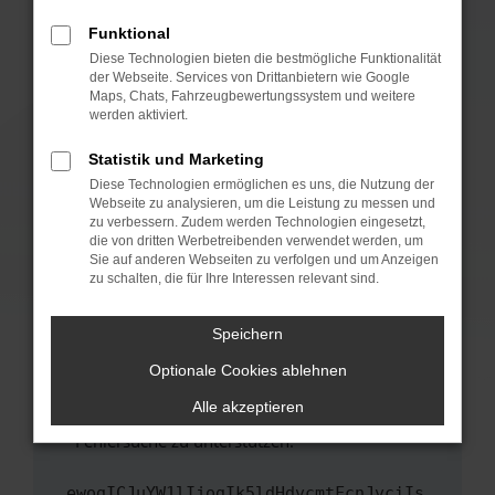
anderen Browser oder in einem privaten
Fenster?
Funktional
Starte dein Gerät neu.
Diese Technologien bieten die bestmögliche Funktionalität
der Webseite. Services von Drittanbietern wie Google
Das kann manchmal helfen, vorübergehende
Maps, Chats, Fahrzeugbewertungssystem und weitere
Probleme zu beheben.
werden aktiviert.
Stelle sicher, dass dein Browser und dein
Statistik und Marketing
Betriebssystem auf dem neuesten Stand
Diese Technologien ermöglichen es uns, die Nutzung der
sind.
Webseite zu analysieren, um die Leistung zu messen und
Veraltete Software birgt nicht nur ein
zu verbessern. Zudem werden Technologien eingesetzt,
Sicherheitsrisiko, sondern kann auch dazu
die von dritten Werbetreibenden verwendet werden, um
führen, dass bestimmte Funktionen nicht mehr
Sie auf anderen Webseiten zu verfolgen und um Anzeigen
zu schalten, die für Ihre Interessen relevant sind.
unterstützt werden.
Wende dich an den Webseitenbetreiber.
Speichern
Wenn du alle oben genannten Schritte versucht
hast, kontaktiere uns bitte. Wir werden
Optionale Cookies ablehnen
versuchen, das Problem zu beheben. Du kannst
Alle akzeptieren
uns diesen Text schicken, um uns bei der
Fehlersuche zu unterstützen:
ewogICJuYW1lIjogIk5ldHdvcmtFcnJvciIs