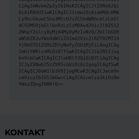
CiAgImNvbmZpZyI6IHsKICAgICJtZXRob2Qi
OiAiR0VUIiwKICAgICJ1cmwiOiAiaHR0cHM6
Ly9hcGkueC5ha3MtcHJvZC5hdWRhcmlzLm5l
dC92MS9jbGllbnRzLzIzMDAvd2Vic2l0ZS12
ZWhpY2xlcy8yMjA4MyUyMzIxNzQ/ZmllbGQ9
aW50ZXJuYWxOdW1iZXImd2Vic2l0ZT02MTI4
YjRkOTU1ZGMzZDYyNmYyZGU1MjEiLAogICAg
ImhlYWRlcnMiOiB7fSwKICAgICJib2R5Ijog
bnVsbCwKICAgICJleHBlY3QiOiB7CiAgICAg
ICJyZXNwb25zZVR5cGUiOiAiIgogICAgfSwK
ICAgICJ0aW1lb3V0IjogMCwKICAgICJwcm9n
cmVzcyI6IG51bGwsCiAgICAicmlza3kiOiBm
YWxzZQogIH0KfQ==
KONTAKT