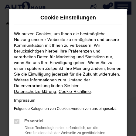
0
Zum
MENÜ
Hauptinhalt
Cookie Einstellungen
springen
Startseite
Fahrzeugangebote
Fahrzeug-Showroom
Wir nutzen Cookies, um Ihnen die bestmögliche
Nutzung unserer Webseite zu ermöglichen und unsere
Kommunikation mit Ihnen zu verbessern. Wir
Fehler: Network Error
berücksichtigen hierbei Ihre Präferenzen und
verarbeiten Daten für Marketing und Statistiken nur,
Beim Laden ist ein Fehler aufgetreten.
wenn Sie uns Ihre Einwilligung geben. Wenn Sie zu
einem späteren Zeitpunkt Ihre Meinung ändern, können
Hier sind ein paar Tipps, die dir helfen können:
Sie die Einwilligung jederzeit für die Zukunft widerrufen.
Weitere Informationen zum Umfang der
Überprüfe deine Firewall und deine
Datenverarbeitung finden Sie hier:
Internetverbindung.
Datenschutzerklärung
,
Cookie-Richtlinie
.
Laden andere Webseiten, zum Beispiel deine
Impressum
Suchmaschine?
Folgende Kategorien von Cookies werden von uns eingesetzt:
Prüfe deine Browsererweiterungen.
Manche Erweiterungen, wie Werbeblocker,
Essentiell
können das Laden bestimmter Seiten
Diese Technologien sind erforderlich, um die
verhindern. Funktioniert die Seite in einem
Kernfunktionalität der Webseite zu gewährleisten.