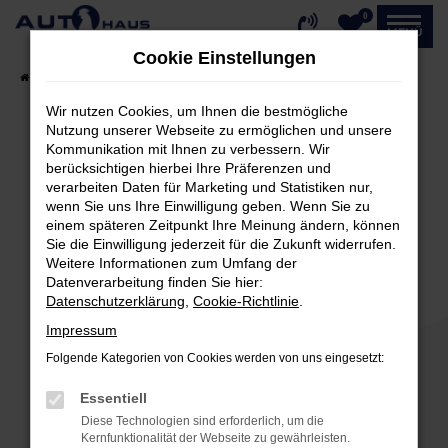
0
Zum
MENÜ
Hauptinhalt
Cookie Einstellungen
springen
Startseite
Fahrzeugangebote
Fahrzeug-Showroom
Wir nutzen Cookies, um Ihnen die bestmögliche
Nutzung unserer Webseite zu ermöglichen und unsere
Kommunikation mit Ihnen zu verbessern. Wir
Fehler: Network Error
berücksichtigen hierbei Ihre Präferenzen und
verarbeiten Daten für Marketing und Statistiken nur,
Beim Laden ist ein Fehler aufgetreten.
wenn Sie uns Ihre Einwilligung geben. Wenn Sie zu
einem späteren Zeitpunkt Ihre Meinung ändern, können
Hier sind ein paar Tipps, die dir helfen können:
Sie die Einwilligung jederzeit für die Zukunft widerrufen.
Weitere Informationen zum Umfang der
Überprüfe deine Firewall und deine
Datenverarbeitung finden Sie hier:
Internetverbindung.
Datenschutzerklärung
,
Cookie-Richtlinie
.
Laden andere Webseiten, zum Beispiel deine
Impressum
Suchmaschine?
Folgende Kategorien von Cookies werden von uns eingesetzt:
Prüfe deine Browsererweiterungen.
Manche Erweiterungen, wie Werbeblocker,
Essentiell
können das Laden bestimmter Seiten
Diese Technologien sind erforderlich, um die
verhindern. Funktioniert die Seite in einem
Kernfunktionalität der Webseite zu gewährleisten.