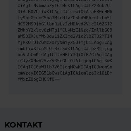
CiAgImNvbmZpZyI6IHsKICAgICJtZXRob2Qi
OiAiR0VUIiwKICAgICJ1cmwiOiAiaHR0cHM6
Ly9hcGkueC5ha3MtcHJvZC5hdWRhcmlzLm5l
dC92MS9jbGllbnRzLzIzMDAvd2Vic2l0ZS12
ZWhpY2xlcy8zMTg1MCUyMzE1Nzc/ZmllbGQ9
aW50ZXJuYWxOdW1iZXImd2Vic2l0ZT02MTI4
YjRkOTU1ZGMzZDYyNmYyZGU1MjEiLAogICAg
ImhlYWRlcnMiOiB7fSwKICAgICJib2R5Ijog
bnVsbCwKICAgICJleHBlY3QiOiB7CiAgICAg
ICJyZXNwb25zZVR5cGUiOiAiIgogICAgfSwK
ICAgICJ0aW1lb3V0IjogMCwKICAgICJwcm9n
cmVzcyI6IG51bGwsCiAgICAicmlza3kiOiBm
YWxzZQogIH0KfQ==
KONTAKT