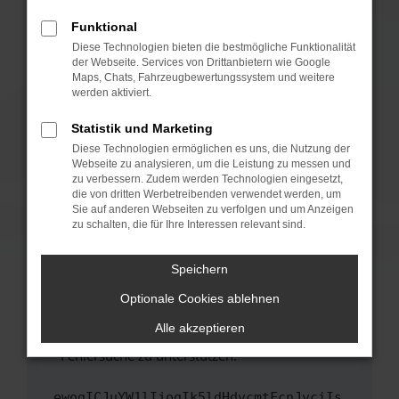
anderen Browser oder in einem privaten
Fenster?
Funktional
Starte dein Gerät neu.
Diese Technologien bieten die bestmögliche Funktionalität
der Webseite. Services von Drittanbietern wie Google
Das kann manchmal helfen, vorübergehende
Maps, Chats, Fahrzeugbewertungssystem und weitere
Probleme zu beheben.
werden aktiviert.
Stelle sicher, dass dein Browser und dein
Statistik und Marketing
Betriebssystem auf dem neuesten Stand
Diese Technologien ermöglichen es uns, die Nutzung der
sind.
Webseite zu analysieren, um die Leistung zu messen und
Veraltete Software birgt nicht nur ein
zu verbessern. Zudem werden Technologien eingesetzt,
Sicherheitsrisiko, sondern kann auch dazu
die von dritten Werbetreibenden verwendet werden, um
führen, dass bestimmte Funktionen nicht mehr
Sie auf anderen Webseiten zu verfolgen und um Anzeigen
zu schalten, die für Ihre Interessen relevant sind.
unterstützt werden.
Wende dich an den Webseitenbetreiber.
Speichern
Wenn du alle oben genannten Schritte versucht
hast, kontaktiere uns bitte. Wir werden
Optionale Cookies ablehnen
versuchen, das Problem zu beheben. Du kannst
Alle akzeptieren
uns diesen Text schicken, um uns bei der
Fehlersuche zu unterstützen:
ewogICJuYW1lIjogIk5ldHdvcmtFcnJvciIs