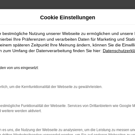
Cookie Einstellungen
ie bestmögliche Nutzung unserer Webseite zu ermöglichen und unsere
hierbei Ihre Präferenzen und verarbeiten Daten für Marketing und Stati
einem späteren Zeitpunkt Ihre Meinung ändern, können Sie die Einwillig
en zum Umfang der Datenverarbeitung finden Sie hier:
Datenschutzerkl
en von uns eingesetzt:
rlich, um die Kernfunktionalität der Webseite zu gewährleisten.
indung.
hine?
estmögliche Funktionalität der Webseite. Services von Drittanbietern wie Google 
eitere werden aktiviert.
aden bestimmter Seiten verhindern. Funktioniert die Seite in e
 zu beheben.
 es uns, die Nutzung der Webseite zu analysieren, um die Leistung zu messen u