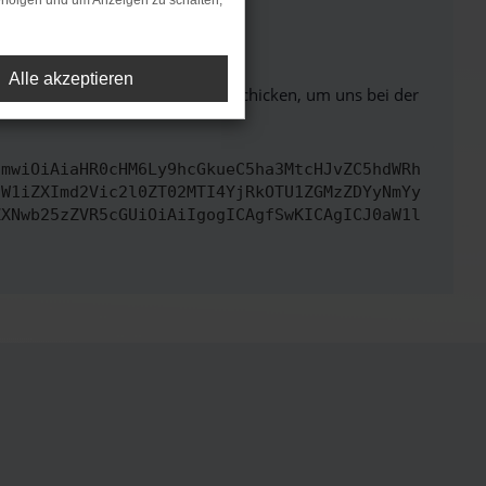
rfolgen und um Anzeigen zu schalten,
ht mehr unterstützt werden.
Alle akzeptieren
ben. Du kannst uns diesen Text schicken, um uns bei der
cmwiOiAiaHR0cHM6Ly9hcGkueC5ha3MtcHJvZC5hdWRh
dW1iZXImd2Vic2l0ZT02MTI4YjRkOTU1ZGMzZDYyNmYy
ZXNwb25zZVR5cGUiOiAiIgogICAgfSwKICAgICJ0aW1l