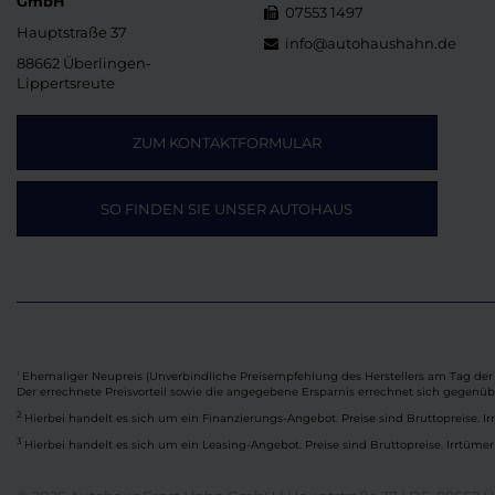
GmbH
07553 1497
Hauptstraße 37
info@autohaushahn.de
88662 Überlingen-
Lippertsreute
ZUM KONTAKTFORMULAR
SO FINDEN SIE UNSER AUTOHAUS
Ehemaliger Neupreis (Unverbindliche Preisempfehlung des Herstellers am Tag der 
1
Der errechnete Preisvorteil sowie die angegebene Ersparnis errechnet sich gegenü
2
Hierbei handelt es sich um ein Finanzierungs-Angebot. Preise sind Bruttopreise. Ir
3
Hierbei handelt es sich um ein Leasing-Angebot. Preise sind Bruttopreise. Irrtümer