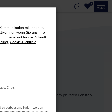
0
MENÜ
 Kommunikation mit Ihnen zu
stiken nur, wenn Sie uns Ihre
ung jederzeit für die Zukunft
ärung
,
Cookie-Richtlinie
.
Maps, Chats,
inem anderen Browser oder in einem privaten Fenster?
nd zu verbessern. Zudem werden