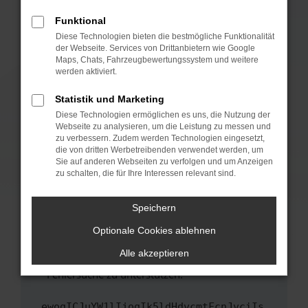
anderen Browser oder in einem privaten
Fenster?
Funktional
Starte dein Gerät neu.
Diese Technologien bieten die bestmögliche Funktionalität
der Webseite. Services von Drittanbietern wie Google
Das kann manchmal helfen, vorübergehende
Maps, Chats, Fahrzeugbewertungssystem und weitere
Probleme zu beheben.
werden aktiviert.
Stelle sicher, dass dein Browser und dein
Statistik und Marketing
Betriebssystem auf dem neuesten Stand
Diese Technologien ermöglichen es uns, die Nutzung der
sind.
Webseite zu analysieren, um die Leistung zu messen und
Veraltete Software birgt nicht nur ein
zu verbessern. Zudem werden Technologien eingesetzt,
Sicherheitsrisiko, sondern kann auch dazu
die von dritten Werbetreibenden verwendet werden, um
führen, dass bestimmte Funktionen nicht mehr
Sie auf anderen Webseiten zu verfolgen und um Anzeigen
zu schalten, die für Ihre Interessen relevant sind.
unterstützt werden.
Wende dich an den Webseitenbetreiber.
Speichern
Wenn du alle oben genannten Schritte versucht
hast, kontaktiere uns bitte. Wir werden
Optionale Cookies ablehnen
versuchen, das Problem zu beheben. Du kannst
Alle akzeptieren
uns diesen Text schicken, um uns bei der
Fehlersuche zu unterstützen:
ewogICJuYW1lIjogIk5ldHdvcmtFcnJvciIs