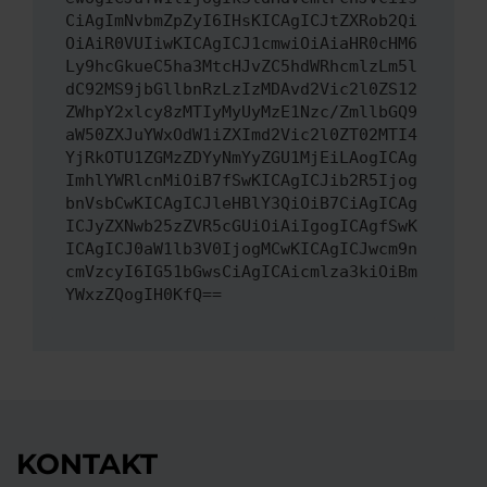
CiAgImNvbmZpZyI6IHsKICAgICJtZXRob2Qi
OiAiR0VUIiwKICAgICJ1cmwiOiAiaHR0cHM6
Ly9hcGkueC5ha3MtcHJvZC5hdWRhcmlzLm5l
dC92MS9jbGllbnRzLzIzMDAvd2Vic2l0ZS12
ZWhpY2xlcy8zMTIyMyUyMzE1Nzc/ZmllbGQ9
aW50ZXJuYWxOdW1iZXImd2Vic2l0ZT02MTI4
YjRkOTU1ZGMzZDYyNmYyZGU1MjEiLAogICAg
ImhlYWRlcnMiOiB7fSwKICAgICJib2R5Ijog
bnVsbCwKICAgICJleHBlY3QiOiB7CiAgICAg
ICJyZXNwb25zZVR5cGUiOiAiIgogICAgfSwK
ICAgICJ0aW1lb3V0IjogMCwKICAgICJwcm9n
cmVzcyI6IG51bGwsCiAgICAicmlza3kiOiBm
YWxzZQogIH0KfQ==
KONTAKT