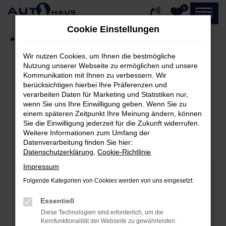
0
Zum
MENÜ
Hauptinhalt
Cookie Einstellungen
springen
Startseite
Fahrzeugangebote
Fahrzeug-Showroom
Wir nutzen Cookies, um Ihnen die bestmögliche
Nutzung unserer Webseite zu ermöglichen und unsere
Kommunikation mit Ihnen zu verbessern. Wir
Fehler: Network Error
berücksichtigen hierbei Ihre Präferenzen und
verarbeiten Daten für Marketing und Statistiken nur,
Beim Laden ist ein Fehler aufgetreten.
wenn Sie uns Ihre Einwilligung geben. Wenn Sie zu
einem späteren Zeitpunkt Ihre Meinung ändern, können
Hier sind ein paar Tipps, die dir helfen können:
Sie die Einwilligung jederzeit für die Zukunft widerrufen.
Weitere Informationen zum Umfang der
Überprüfe deine Firewall und deine
Datenverarbeitung finden Sie hier:
Internetverbindung.
Datenschutzerklärung
,
Cookie-Richtlinie
.
Laden andere Webseiten, zum Beispiel deine
Impressum
Suchmaschine?
Folgende Kategorien von Cookies werden von uns eingesetzt:
Prüfe deine Browsererweiterungen.
Manche Erweiterungen, wie Werbeblocker,
Essentiell
können das Laden bestimmter Seiten
Diese Technologien sind erforderlich, um die
verhindern. Funktioniert die Seite in einem
Kernfunktionalität der Webseite zu gewährleisten.