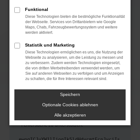
anderen Browser oder in einem privaten
Fenster?
Funktional
Starte dein Gerät neu.
Diese Technologien bieten die bestmögliche Funktionalität
der Webseite. Services von Drittanbietern wie Google
Das kann manchmal helfen, vorübergehende
Maps, Chats, Fahrzeugbewertungssystem und weitere
Probleme zu beheben.
werden aktiviert.
Stelle sicher, dass dein Browser und dein
Statistik und Marketing
Betriebssystem auf dem neuesten Stand
Diese Technologien ermöglichen es uns, die Nutzung der
sind.
Webseite zu analysieren, um die Leistung zu messen und
Veraltete Software birgt nicht nur ein
zu verbessern. Zudem werden Technologien eingesetzt,
Sicherheitsrisiko, sondern kann auch dazu
die von dritten Werbetreibenden verwendet werden, um
führen, dass bestimmte Funktionen nicht mehr
Sie auf anderen Webseiten zu verfolgen und um Anzeigen
zu schalten, die für Ihre Interessen relevant sind.
unterstützt werden.
Wende dich an den Webseitenbetreiber.
Speichern
Wenn du alle oben genannten Schritte versucht
hast, kontaktiere uns bitte. Wir werden
Optionale Cookies ablehnen
versuchen, das Problem zu beheben. Du kannst
Alle akzeptieren
uns diesen Text schicken, um uns bei der
Fehlersuche zu unterstützen:
ewogICJuYW1lIjogIk5ldHdvcmtFcnJvciIs