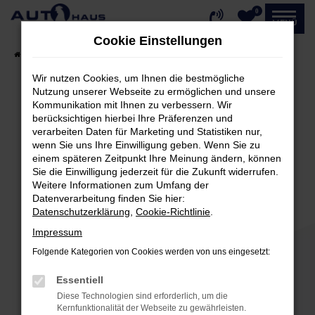
0
Zum
MENÜ
Hauptinhalt
Cookie Einstellungen
springen
Startseite
Fahrzeugangebote
Fahrzeug-Showroom
Wir nutzen Cookies, um Ihnen die bestmögliche
Nutzung unserer Webseite zu ermöglichen und unsere
Kommunikation mit Ihnen zu verbessern. Wir
Fehler: Network Error
berücksichtigen hierbei Ihre Präferenzen und
verarbeiten Daten für Marketing und Statistiken nur,
Beim Laden ist ein Fehler aufgetreten.
wenn Sie uns Ihre Einwilligung geben. Wenn Sie zu
einem späteren Zeitpunkt Ihre Meinung ändern, können
Hier sind ein paar Tipps, die dir helfen können:
Sie die Einwilligung jederzeit für die Zukunft widerrufen.
Weitere Informationen zum Umfang der
Überprüfe deine Firewall und deine
Datenverarbeitung finden Sie hier:
Internetverbindung.
Datenschutzerklärung
,
Cookie-Richtlinie
.
Laden andere Webseiten, zum Beispiel deine
Impressum
Suchmaschine?
Folgende Kategorien von Cookies werden von uns eingesetzt:
Prüfe deine Browsererweiterungen.
Manche Erweiterungen, wie Werbeblocker,
Essentiell
können das Laden bestimmter Seiten
Diese Technologien sind erforderlich, um die
verhindern. Funktioniert die Seite in einem
Kernfunktionalität der Webseite zu gewährleisten.