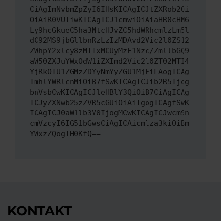
CiAgImNvbmZpZyI6IHsKICAgICJtZXRob2Qi
OiAiR0VUIiwKICAgICJ1cmwiOiAiaHR0cHM6
Ly9hcGkueC5ha3MtcHJvZC5hdWRhcmlzLm5l
dC92MS9jbGllbnRzLzIzMDAvd2Vic2l0ZS12
ZWhpY2xlcy8zMTIxMCUyMzE1Nzc/ZmllbGQ9
aW50ZXJuYWxOdW1iZXImd2Vic2l0ZT02MTI4
YjRkOTU1ZGMzZDYyNmYyZGU1MjEiLAogICAg
ImhlYWRlcnMiOiB7fSwKICAgICJib2R5Ijog
bnVsbCwKICAgICJleHBlY3QiOiB7CiAgICAg
ICJyZXNwb25zZVR5cGUiOiAiIgogICAgfSwK
ICAgICJ0aW1lb3V0IjogMCwKICAgICJwcm9n
cmVzcyI6IG51bGwsCiAgICAicmlza3kiOiBm
YWxzZQogIH0KfQ==
KONTAKT