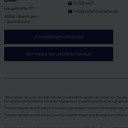
GmbH
07553 1497
Hauptstraße 37
info@autohaushahn.de
88662 Überlingen-
Lippertsreute
ZUM KONTAKTFORMULAR
SO FINDEN SIE UNSER AUTOHAUS
Ehemaliger Neupreis (Unverbindliche Preisempfehlung des Herstellers am Tag der 
1
Der errechnete Preisvorteil sowie die angegebene Ersparnis errechnet sich gegenü
2
Hierbei handelt es sich um ein Finanzierungs-Angebot. Preise sind Bruttopreise. Ir
3
Hierbei handelt es sich um ein Leasing-Angebot. Preise sind Bruttopreise. Irrtümer