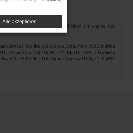
rfolgen und um Anzeigen zu schalten,
ht mehr unterstützt werden.
Alle akzeptieren
ben. Du kannst uns diesen Text schicken, um uns bei der
cmwiOiAiaHR0cHM6Ly9hcGkueC5ha3MtcHJvZC5hdWRh
dW1iZXImd2Vic2l0ZT02MTI4YjRkOTU1ZGMzZDYyNmYy
ZXNwb25zZVR5cGUiOiAiIgogICAgfSwKICAgICJ0aW1l