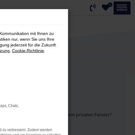
0
MENÜ
 Kommunikation mit Ihnen zu
stiken nur, wenn Sie uns Ihre
ung jederzeit für die Zukunft
ärung
,
Cookie-Richtlinie
.
Maps, Chats,
inem anderen Browser oder in einem privaten Fenster?
nd zu verbessern. Zudem werden