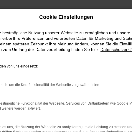
Cookie Einstellungen
ie bestmögliche Nutzung unserer Webseite zu ermöglichen und unsere
hierbei Ihre Präferenzen und verarbeiten Daten für Marketing und Stati
einem späteren Zeitpunkt Ihre Meinung ändern, können Sie die Einwillig
en zum Umfang der Datenverarbeitung finden Sie hier:
Datenschutzerkl
en von uns eingesetzt:
rlich, um die Kernfunktionalität der Webseite zu gewährleisten.
indung.
hine?
estmögliche Funktionalität der Webseite. Services von Drittanbietern wie Google 
eitere werden aktiviert.
aden bestimmter Seiten verhindern. Funktioniert die Seite in e
 zu beheben.
 es uns, die Nutzung der Webseite zu analysieren, um die Leistung zu messen u