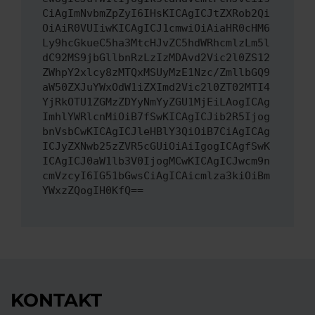
CiAgImNvbmZpZyI6IHsKICAgICJtZXRob2Qi
OiAiR0VUIiwKICAgICJ1cmwiOiAiaHR0cHM6
Ly9hcGkueC5ha3MtcHJvZC5hdWRhcmlzLm5l
dC92MS9jbGllbnRzLzIzMDAvd2Vic2l0ZS12
ZWhpY2xlcy8zMTQxMSUyMzE1Nzc/ZmllbGQ9
aW50ZXJuYWxOdW1iZXImd2Vic2l0ZT02MTI4
YjRkOTU1ZGMzZDYyNmYyZGU1MjEiLAogICAg
ImhlYWRlcnMiOiB7fSwKICAgICJib2R5Ijog
bnVsbCwKICAgICJleHBlY3QiOiB7CiAgICAg
ICJyZXNwb25zZVR5cGUiOiAiIgogICAgfSwK
ICAgICJ0aW1lb3V0IjogMCwKICAgICJwcm9n
cmVzcyI6IG51bGwsCiAgICAicmlza3kiOiBm
YWxzZQogIH0KfQ==
KONTAKT