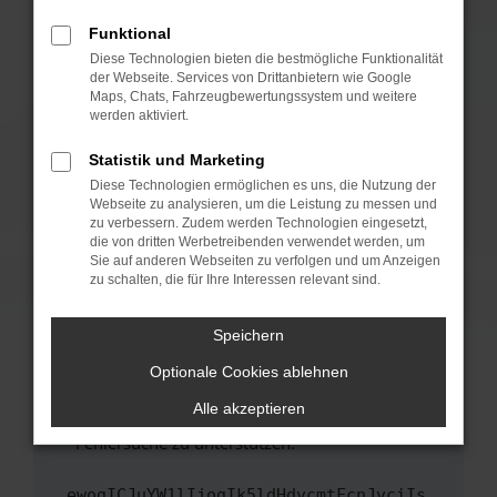
anderen Browser oder in einem privaten
Fenster?
Funktional
Starte dein Gerät neu.
Diese Technologien bieten die bestmögliche Funktionalität
der Webseite. Services von Drittanbietern wie Google
Das kann manchmal helfen, vorübergehende
Maps, Chats, Fahrzeugbewertungssystem und weitere
Probleme zu beheben.
werden aktiviert.
Stelle sicher, dass dein Browser und dein
Statistik und Marketing
Betriebssystem auf dem neuesten Stand
Diese Technologien ermöglichen es uns, die Nutzung der
sind.
Webseite zu analysieren, um die Leistung zu messen und
Veraltete Software birgt nicht nur ein
zu verbessern. Zudem werden Technologien eingesetzt,
Sicherheitsrisiko, sondern kann auch dazu
die von dritten Werbetreibenden verwendet werden, um
führen, dass bestimmte Funktionen nicht mehr
Sie auf anderen Webseiten zu verfolgen und um Anzeigen
zu schalten, die für Ihre Interessen relevant sind.
unterstützt werden.
Wende dich an den Webseitenbetreiber.
Speichern
Wenn du alle oben genannten Schritte versucht
hast, kontaktiere uns bitte. Wir werden
Optionale Cookies ablehnen
versuchen, das Problem zu beheben. Du kannst
Alle akzeptieren
uns diesen Text schicken, um uns bei der
Fehlersuche zu unterstützen:
ewogICJuYW1lIjogIk5ldHdvcmtFcnJvciIs