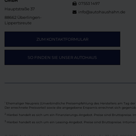
GmbH
07553 1497
Hauptstraße 37
info@autohaushahn.de
88662 Überlingen-
Lippertsreute
ZUM KONTAKTFORMULAR
SO FINDEN SIE UNSER AUTOHAUS
Ehemaliger Neupreis (Unverbindliche Preisempfehlung des Herstellers am Tag der 
1
Der errechnete Preisvorteil sowie die angegebene Ersparnis errechnet sich gegenü
2
Hierbei handelt es sich um ein Finanzierungs-Angebot. Preise sind Bruttopreise. Ir
3
Hierbei handelt es sich um ein Leasing-Angebot. Preise sind Bruttopreise. Irrtümer