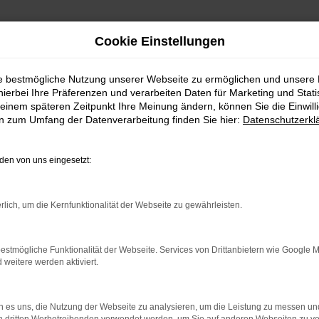
Cookie Einstellungen
ie bestmögliche Nutzung unserer Webseite zu ermöglichen und unsere
hierbei Ihre Präferenzen und verarbeiten Daten für Marketing und Stati
einem späteren Zeitpunkt Ihre Meinung ändern, können Sie die Einwillig
en zum Umfang der Datenverarbeitung finden Sie hier:
Datenschutzerkl
en von uns eingesetzt:
rlich, um die Kernfunktionalität der Webseite zu gewährleisten.
indung.
hine?
estmögliche Funktionalität der Webseite. Services von Drittanbietern wie Google 
eitere werden aktiviert.
aden bestimmter Seiten verhindern. Funktioniert die Seite in e
 zu beheben.
 es uns, die Nutzung der Webseite zu analysieren, um die Leistung zu messen u