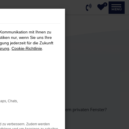
0
MENÜ
 Kommunikation mit Ihnen zu
stiken nur, wenn Sie uns Ihre
ung jederzeit für die Zukunft
ärung
,
Cookie-Richtlinie
.
Maps, Chats,
inem anderen Browser oder in einem privaten Fenster?
nd zu verbessern. Zudem werden