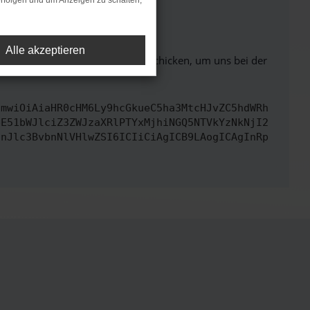
rfolgen und um Anzeigen zu schalten,
ht mehr unterstützt werden.
Alle akzeptieren
ben. Du kannst uns diesen Text schicken, um uns bei der
cmwiOiAiaHR0cHM6Ly9hcGkueC5ha3MtcHJvZC5hdWRh
bE51bWJlciZ3ZWJzaXRlPTYxMjhiNGQ5NTVkYzNkNjI2
InJlc3BvbnNlVHlwZSI6ICIiCiAgICB9LAogICAgInRp