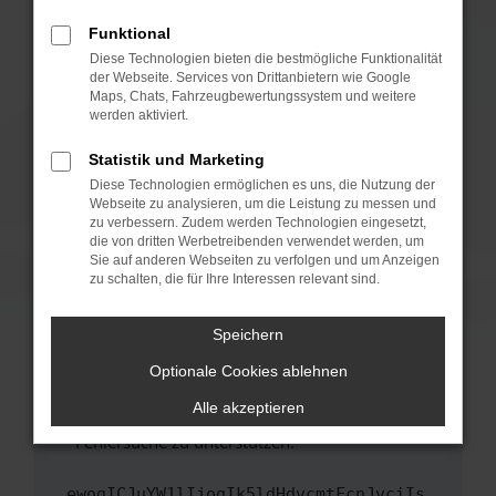
anderen Browser oder in einem privaten
Fenster?
Funktional
Starte dein Gerät neu.
Diese Technologien bieten die bestmögliche Funktionalität
der Webseite. Services von Drittanbietern wie Google
Das kann manchmal helfen, vorübergehende
Maps, Chats, Fahrzeugbewertungssystem und weitere
Probleme zu beheben.
werden aktiviert.
Stelle sicher, dass dein Browser und dein
Statistik und Marketing
Betriebssystem auf dem neuesten Stand
Diese Technologien ermöglichen es uns, die Nutzung der
sind.
Webseite zu analysieren, um die Leistung zu messen und
Veraltete Software birgt nicht nur ein
zu verbessern. Zudem werden Technologien eingesetzt,
Sicherheitsrisiko, sondern kann auch dazu
die von dritten Werbetreibenden verwendet werden, um
führen, dass bestimmte Funktionen nicht mehr
Sie auf anderen Webseiten zu verfolgen und um Anzeigen
zu schalten, die für Ihre Interessen relevant sind.
unterstützt werden.
Wende dich an den Webseitenbetreiber.
Speichern
Wenn du alle oben genannten Schritte versucht
hast, kontaktiere uns bitte. Wir werden
Optionale Cookies ablehnen
versuchen, das Problem zu beheben. Du kannst
Alle akzeptieren
uns diesen Text schicken, um uns bei der
Fehlersuche zu unterstützen:
ewogICJuYW1lIjogIk5ldHdvcmtFcnJvciIs