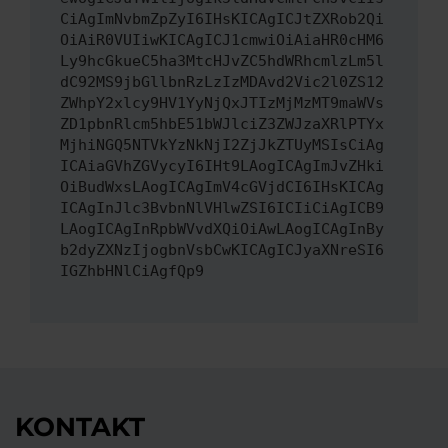
CiAgImNvbmZpZyI6IHsKICAgICJtZXRob2Qi
OiAiR0VUIiwKICAgICJ1cmwiOiAiaHR0cHM6
Ly9hcGkueC5ha3MtcHJvZC5hdWRhcmlzLm5l
dC92MS9jbGllbnRzLzIzMDAvd2Vic2l0ZS12
ZWhpY2xlcy9HV1YyNjQxJTIzMjMzMT9maWVs
ZD1pbnRlcm5hbE51bWJlciZ3ZWJzaXRlPTYx
MjhiNGQ5NTVkYzNkNjI2ZjJkZTUyMSIsCiAg
ICAiaGVhZGVycyI6IHt9LAogICAgImJvZHki
OiBudWxsLAogICAgImV4cGVjdCI6IHsKICAg
ICAgInJlc3BvbnNlVHlwZSI6ICIiCiAgICB9
LAogICAgInRpbWVvdXQiOiAwLAogICAgInBy
b2dyZXNzIjogbnVsbCwKICAgICJyaXNreSI6
IGZhbHNlCiAgfQp9
KONTAKT