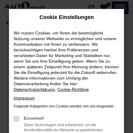
0
Zum
MENÜ
Hauptinhalt
Cookie Einstellungen
springen
Startseite
Fahrzeugangebote
Fahrzeug-Showroom
Wir nutzen Cookies, um Ihnen die bestmögliche
Nutzung unserer Webseite zu ermöglichen und unsere
Kommunikation mit Ihnen zu verbessern. Wir
Fehler: Network Error
berücksichtigen hierbei Ihre Präferenzen und
verarbeiten Daten für Marketing und Statistiken nur,
Beim Laden ist ein Fehler aufgetreten.
wenn Sie uns Ihre Einwilligung geben. Wenn Sie zu
einem späteren Zeitpunkt Ihre Meinung ändern, können
Hier sind ein paar Tipps, die dir helfen können:
Sie die Einwilligung jederzeit für die Zukunft widerrufen.
Weitere Informationen zum Umfang der
Überprüfe deine Firewall und deine
Datenverarbeitung finden Sie hier:
Internetverbindung.
Datenschutzerklärung
,
Cookie-Richtlinie
.
Laden andere Webseiten, zum Beispiel deine
Impressum
Suchmaschine?
Folgende Kategorien von Cookies werden von uns eingesetzt:
Prüfe deine Browsererweiterungen.
Manche Erweiterungen, wie Werbeblocker,
Essentiell
können das Laden bestimmter Seiten
Diese Technologien sind erforderlich, um die
verhindern. Funktioniert die Seite in einem
Kernfunktionalität der Webseite zu gewährleisten.