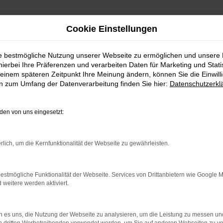
Cookie Einstellungen
ie bestmögliche Nutzung unserer Webseite zu ermöglichen und unsere
hierbei Ihre Präferenzen und verarbeiten Daten für Marketing und Stati
einem späteren Zeitpunkt Ihre Meinung ändern, können Sie die Einwillig
en zum Umfang der Datenverarbeitung finden Sie hier:
Datenschutzerkl
en von uns eingesetzt:
rlich, um die Kernfunktionalität der Webseite zu gewährleisten.
indung.
hine?
estmögliche Funktionalität der Webseite. Services von Drittanbietern wie Google 
eitere werden aktiviert.
aden bestimmter Seiten verhindern. Funktioniert die Seite in e
 zu beheben.
 es uns, die Nutzung der Webseite zu analysieren, um die Leistung zu messen u