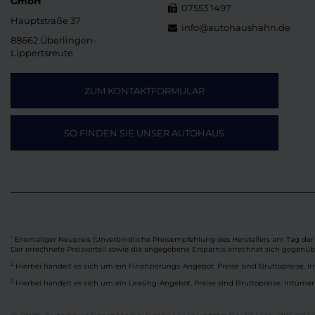
GmbH
07553 1497
Hauptstraße 37
info@autohaushahn.de
88662 Überlingen-
Lippertsreute
ZUM KONTAKTFORMULAR
SO FINDEN SIE UNSER AUTOHAUS
Ehemaliger Neupreis (Unverbindliche Preisempfehlung des Herstellers am Tag der 
1
Der errechnete Preisvorteil sowie die angegebene Ersparnis errechnet sich gegenü
2
Hierbei handelt es sich um ein Finanzierungs-Angebot. Preise sind Bruttopreise. Ir
3
Hierbei handelt es sich um ein Leasing-Angebot. Preise sind Bruttopreise. Irrtümer