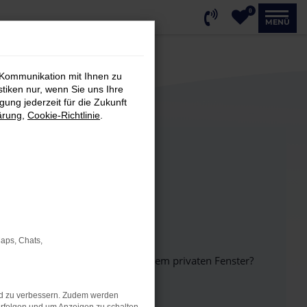
0
MENÜ
 Kommunikation mit Ihnen zu
stiken nur, wenn Sie uns Ihre
ung jederzeit für die Zukunft
ärung
,
Cookie-Richtlinie
.
Maps, Chats,
inem anderen Browser oder in einem privaten Fenster?
nd zu verbessern. Zudem werden