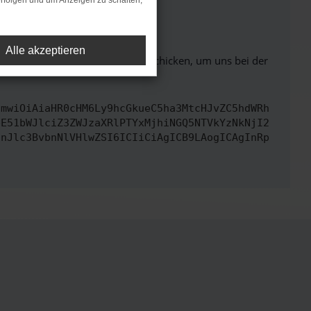
rfolgen und um Anzeigen zu schalten,
ht mehr unterstützt werden.
Alle akzeptieren
ben. Du kannst uns diesen Text schicken, um uns bei der
cmwiOiAiaHR0cHM6Ly9hcGkueC5ha3MtcHJvZC5hdWRh
bE51bWJlciZ3ZWJzaXRlPTYxMjhiNGQ5NTVkYzNkNjI2
InJlc3BvbnNlVHlwZSI6ICIiCiAgICB9LAogICAgInRp