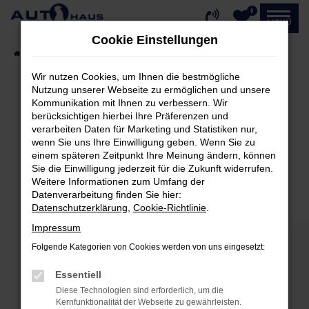
0
Zum
MENÜ
Hauptinhalt
Cookie Einstellungen
springen
Startseite
Fahrzeugangebote
Fahrzeug-Showroom
Wir nutzen Cookies, um Ihnen die bestmögliche
Nutzung unserer Webseite zu ermöglichen und unsere
Kommunikation mit Ihnen zu verbessern. Wir
Fehler: Network Error
berücksichtigen hierbei Ihre Präferenzen und
verarbeiten Daten für Marketing und Statistiken nur,
Beim Laden ist ein Fehler aufgetreten.
wenn Sie uns Ihre Einwilligung geben. Wenn Sie zu
einem späteren Zeitpunkt Ihre Meinung ändern, können
Hier sind ein paar Tipps, die dir helfen können:
Sie die Einwilligung jederzeit für die Zukunft widerrufen.
Weitere Informationen zum Umfang der
Überprüfe deine Firewall und deine
Datenverarbeitung finden Sie hier:
Internetverbindung.
Datenschutzerklärung
,
Cookie-Richtlinie
.
Laden andere Webseiten, zum Beispiel deine
Impressum
Suchmaschine?
Folgende Kategorien von Cookies werden von uns eingesetzt:
Prüfe deine Browsererweiterungen.
Manche Erweiterungen, wie Werbeblocker,
Essentiell
können das Laden bestimmter Seiten
Diese Technologien sind erforderlich, um die
verhindern. Funktioniert die Seite in einem
Kernfunktionalität der Webseite zu gewährleisten.