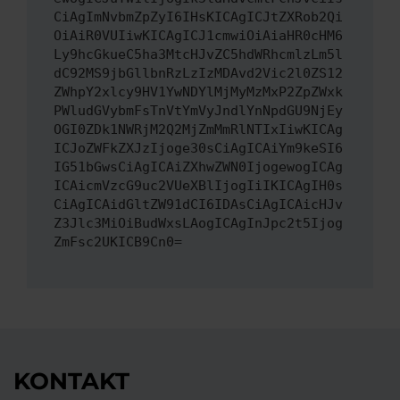
CiAgImNvbmZpZyI6IHsKICAgICJtZXRob2Qi
OiAiR0VUIiwKICAgICJ1cmwiOiAiaHR0cHM6
Ly9hcGkueC5ha3MtcHJvZC5hdWRhcmlzLm5l
dC92MS9jbGllbnRzLzIzMDAvd2Vic2l0ZS12
ZWhpY2xlcy9HV1YwNDYlMjMyMzMxP2ZpZWxk
PWludGVybmFsTnVtYmVyJndlYnNpdGU9NjEy
OGI0ZDk1NWRjM2Q2MjZmMmRlNTIxIiwKICAg
ICJoZWFkZXJzIjoge30sCiAgICAiYm9keSI6
IG51bGwsCiAgICAiZXhwZWN0IjogewogICAg
ICAicmVzcG9uc2VUeXBlIjogIiIKICAgIH0s
CiAgICAidGltZW91dCI6IDAsCiAgICAicHJv
Z3Jlc3MiOiBudWxsLAogICAgInJpc2t5Ijog
ZmFsc2UKICB9Cn0=
KONTAKT