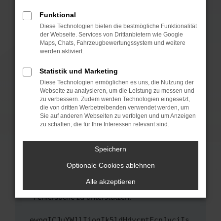
anderen Browser oder in einem privaten
Fenster?
Funktional
Starte dein Gerät neu.
Diese Technologien bieten die bestmögliche Funktionalität
der Webseite. Services von Drittanbietern wie Google
Das kann manchmal helfen, vorübergehende
Maps, Chats, Fahrzeugbewertungssystem und weitere
Probleme zu beheben.
werden aktiviert.
Stelle sicher, dass dein Browser und dein
Statistik und Marketing
Betriebssystem auf dem neuesten Stand
Diese Technologien ermöglichen es uns, die Nutzung der
sind.
Webseite zu analysieren, um die Leistung zu messen und
Veraltete Software birgt nicht nur ein
zu verbessern. Zudem werden Technologien eingesetzt,
Sicherheitsrisiko, sondern kann auch dazu
die von dritten Werbetreibenden verwendet werden, um
führen, dass bestimmte Funktionen nicht mehr
Sie auf anderen Webseiten zu verfolgen und um Anzeigen
zu schalten, die für Ihre Interessen relevant sind.
unterstützt werden.
Wende dich an den Webseitenbetreiber.
Speichern
Wenn du alle oben genannten Schritte versucht
hast, kontaktiere uns bitte. Wir werden
Optionale Cookies ablehnen
versuchen, das Problem zu beheben. Du kannst
Alle akzeptieren
uns diesen Text schicken, um uns bei der
Fehlersuche zu unterstützen:
ewogICJuYW1lIjogIk5ldHdvcmtFcnJvciIs