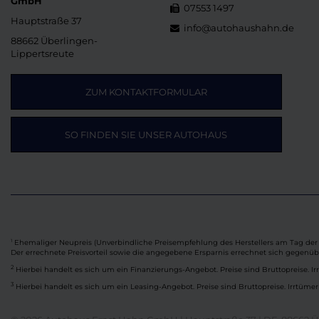
GmbH
07553 1497
Hauptstraße 37
info@autohaushahn.de
88662 Überlingen-
Lippertsreute
ZUM KONTAKTFORMULAR
SO FINDEN SIE UNSER AUTOHAUS
Ehemaliger Neupreis (Unverbindliche Preisempfehlung des Herstellers am Tag der 
1
Der errechnete Preisvorteil sowie die angegebene Ersparnis errechnet sich gegenü
2
Hierbei handelt es sich um ein Finanzierungs-Angebot. Preise sind Bruttopreise. Ir
3
Hierbei handelt es sich um ein Leasing-Angebot. Preise sind Bruttopreise. Irrtümer