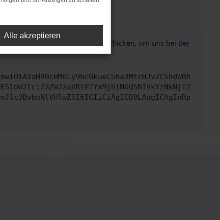
rfolgen und um Anzeigen zu schalten,
ht mehr unterstützt werden.
Alle akzeptieren
ben. Du kannst uns diesen Text schicken, um uns bei der
cmwiOiAiaHR0cHM6Ly9hcGkueC5ha3MtcHJvZC5hdWRh
bE51bWJlciZ3ZWJzaXRlPTYxMjhiNGQ5NTVkYzNkNjI2
InJlc3BvbnNlVHlwZSI6ICIiCiAgICB9LAogICAgInRp