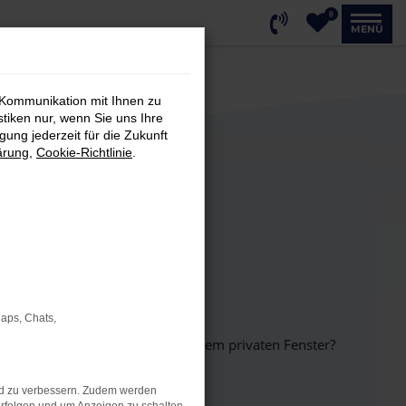
0
MENÜ
 Kommunikation mit Ihnen zu
stiken nur, wenn Sie uns Ihre
ung jederzeit für die Zukunft
ärung
,
Cookie-Richtlinie
.
Maps, Chats,
inem anderen Browser oder in einem privaten Fenster?
nd zu verbessern. Zudem werden