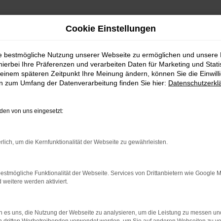
Cookie Einstellungen
ie bestmögliche Nutzung unserer Webseite zu ermöglichen und unsere
hierbei Ihre Präferenzen und verarbeiten Daten für Marketing und Stati
einem späteren Zeitpunkt Ihre Meinung ändern, können Sie die Einwillig
en zum Umfang der Datenverarbeitung finden Sie hier:
Datenschutzerkl
en von uns eingesetzt:
rlich, um die Kernfunktionalität der Webseite zu gewährleisten.
indung.
hine?
estmögliche Funktionalität der Webseite. Services von Drittanbietern wie Google 
eitere werden aktiviert.
aden bestimmter Seiten verhindern. Funktioniert die Seite in e
 zu beheben.
 es uns, die Nutzung der Webseite zu analysieren, um die Leistung zu messen u