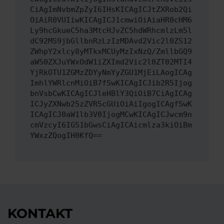
CiAgImNvbmZpZyI6IHsKICAgICJtZXRob2Qi
OiAiR0VUIiwKICAgICJ1cmwiOiAiaHR0cHM6
Ly9hcGkueC5ha3MtcHJvZC5hdWRhcmlzLm5l
dC92MS9jbGllbnRzLzIzMDAvd2Vic2l0ZS12
ZWhpY2xlcy8yMTkxMCUyMzIxNzQ/ZmllbGQ9
aW50ZXJuYWxOdW1iZXImd2Vic2l0ZT02MTI4
YjRkOTU1ZGMzZDYyNmYyZGU1MjEiLAogICAg
ImhlYWRlcnMiOiB7fSwKICAgICJib2R5Ijog
bnVsbCwKICAgICJleHBlY3QiOiB7CiAgICAg
ICJyZXNwb25zZVR5cGUiOiAiIgogICAgfSwK
ICAgICJ0aW1lb3V0IjogMCwKICAgICJwcm9n
cmVzcyI6IG51bGwsCiAgICAicmlza3kiOiBm
YWxzZQogIH0KfQ==
KONTAKT