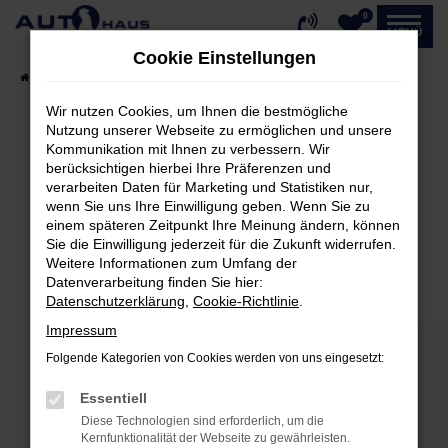
0
Zum
MENÜ
Hauptinhalt
Cookie Einstellungen
springen
Startseite
Fahrzeugangebote
Fahrzeug-Showroom
Wir nutzen Cookies, um Ihnen die bestmögliche
Nutzung unserer Webseite zu ermöglichen und unsere
Kommunikation mit Ihnen zu verbessern. Wir
Fehler: Network Error
berücksichtigen hierbei Ihre Präferenzen und
verarbeiten Daten für Marketing und Statistiken nur,
Beim Laden ist ein Fehler aufgetreten.
wenn Sie uns Ihre Einwilligung geben. Wenn Sie zu
einem späteren Zeitpunkt Ihre Meinung ändern, können
Hier sind ein paar Tipps, die dir helfen können:
Sie die Einwilligung jederzeit für die Zukunft widerrufen.
Weitere Informationen zum Umfang der
Überprüfe deine Firewall und deine
Datenverarbeitung finden Sie hier:
Internetverbindung.
Datenschutzerklärung
,
Cookie-Richtlinie
.
Laden andere Webseiten, zum Beispiel deine
Impressum
Suchmaschine?
Folgende Kategorien von Cookies werden von uns eingesetzt:
Prüfe deine Browsererweiterungen.
Manche Erweiterungen, wie Werbeblocker,
Essentiell
können das Laden bestimmter Seiten
Diese Technologien sind erforderlich, um die
verhindern. Funktioniert die Seite in einem
Kernfunktionalität der Webseite zu gewährleisten.