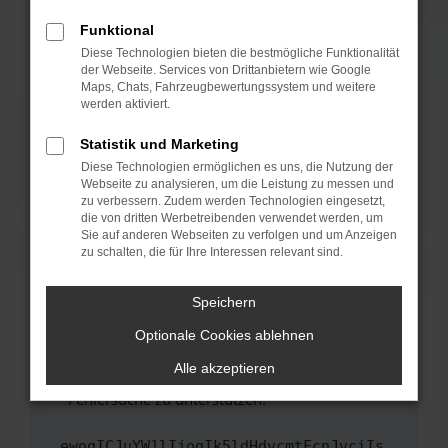
anderen Browser oder in einem privaten
Fenster?
Funktional
Starte dein Gerät neu.
Diese Technologien bieten die bestmögliche Funktionalität
der Webseite. Services von Drittanbietern wie Google
Das kann manchmal helfen, vorübergehende
Maps, Chats, Fahrzeugbewertungssystem und weitere
Probleme zu beheben.
werden aktiviert.
Stelle sicher, dass dein Browser und dein
Statistik und Marketing
Betriebssystem auf dem neuesten Stand
Diese Technologien ermöglichen es uns, die Nutzung der
sind.
Webseite zu analysieren, um die Leistung zu messen und
Veraltete Software birgt nicht nur ein
zu verbessern. Zudem werden Technologien eingesetzt,
Sicherheitsrisiko, sondern kann auch dazu
die von dritten Werbetreibenden verwendet werden, um
führen, dass bestimmte Funktionen nicht mehr
Sie auf anderen Webseiten zu verfolgen und um Anzeigen
zu schalten, die für Ihre Interessen relevant sind.
unterstützt werden.
Wende dich an den Webseitenbetreiber.
Speichern
Wenn du alle oben genannten Schritte versucht
hast, kontaktiere uns bitte. Wir werden
Optionale Cookies ablehnen
versuchen, das Problem zu beheben. Du kannst
Alle akzeptieren
uns diesen Text schicken, um uns bei der
Fehlersuche zu unterstützen:
ewogICJuYW1lIjogIk5ldHdvcmtFcnJvciIs