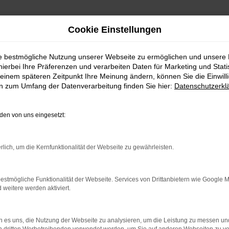
Cookie Einstellungen
ie bestmögliche Nutzung unserer Webseite zu ermöglichen und unsere
hierbei Ihre Präferenzen und verarbeiten Daten für Marketing und Stati
einem späteren Zeitpunkt Ihre Meinung ändern, können Sie die Einwillig
en zum Umfang der Datenverarbeitung finden Sie hier:
Datenschutzerkl
en von uns eingesetzt:
rlich, um die Kernfunktionalität der Webseite zu gewährleisten.
indung.
hine?
estmögliche Funktionalität der Webseite. Services von Drittanbietern wie Google 
eitere werden aktiviert.
aden bestimmter Seiten verhindern. Funktioniert die Seite in e
 zu beheben.
 es uns, die Nutzung der Webseite zu analysieren, um die Leistung zu messen u