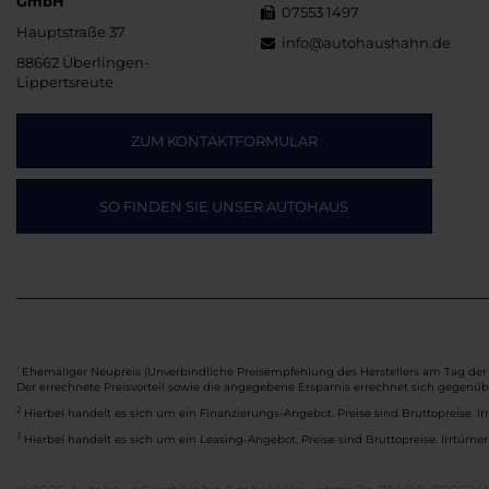
GmbH
07553 1497
Hauptstraße 37
info@autohaushahn.de
88662 Überlingen-
Lippertsreute
ZUM KONTAKTFORMULAR
SO FINDEN SIE UNSER AUTOHAUS
Ehemaliger Neupreis (Unverbindliche Preisempfehlung des Herstellers am Tag der 
1
Der errechnete Preisvorteil sowie die angegebene Ersparnis errechnet sich gegenü
2
Hierbei handelt es sich um ein Finanzierungs-Angebot. Preise sind Bruttopreise. Ir
3
Hierbei handelt es sich um ein Leasing-Angebot. Preise sind Bruttopreise. Irrtümer