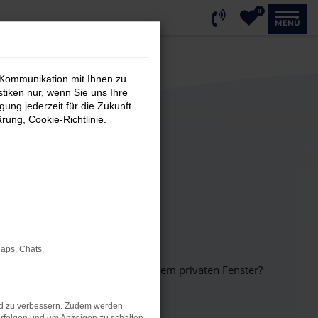
0
MENÜ
 Kommunikation mit Ihnen zu
stiken nur, wenn Sie uns Ihre
ung jederzeit für die Zukunft
ärung
,
Cookie-Richtlinie
.
Maps, Chats,
inem anderen Browser oder in einem privaten Fenster?
nd zu verbessern. Zudem werden