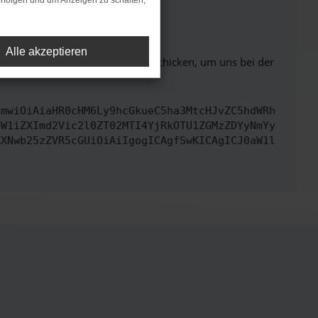
rfolgen und um Anzeigen zu schalten,
ht mehr unterstützt werden.
Alle akzeptieren
ben. Du kannst uns diesen Text schicken, um uns bei der
cmwiOiAiaHR0cHM6Ly9hcGkueC5ha3MtcHJvZC5hdWRh
dW1iZXImd2Vic2l0ZT02MTI4YjRkOTU1ZGMzZDYyNmYy
ZXNwb25zZVR5cGUiOiAiIgogICAgfSwKICAgICJ0aW1l