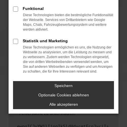
anderen Browser oder in einem privaten
Fenster?
Funktional
Starte dein Gerät neu.
Diese Technologien bieten die bestmögliche Funktionalität
der Webseite. Services von Drittanbietern wie Google
Das kann manchmal helfen, vorübergehende
Maps, Chats, Fahrzeugbewertungssystem und weitere
Probleme zu beheben.
werden aktiviert.
Stelle sicher, dass dein Browser und dein
Statistik und Marketing
Betriebssystem auf dem neuesten Stand
Diese Technologien ermöglichen es uns, die Nutzung der
sind.
Webseite zu analysieren, um die Leistung zu messen und
Veraltete Software birgt nicht nur ein
zu verbessern. Zudem werden Technologien eingesetzt,
Sicherheitsrisiko, sondern kann auch dazu
die von dritten Werbetreibenden verwendet werden, um
führen, dass bestimmte Funktionen nicht mehr
Sie auf anderen Webseiten zu verfolgen und um Anzeigen
zu schalten, die für Ihre Interessen relevant sind.
unterstützt werden.
Wende dich an den Webseitenbetreiber.
Speichern
Wenn du alle oben genannten Schritte versucht
hast, kontaktiere uns bitte. Wir werden
Optionale Cookies ablehnen
versuchen, das Problem zu beheben. Du kannst
Alle akzeptieren
uns diesen Text schicken, um uns bei der
Fehlersuche zu unterstützen:
ewogICJuYW1lIjogIk5ldHdvcmtFcnJvciIs