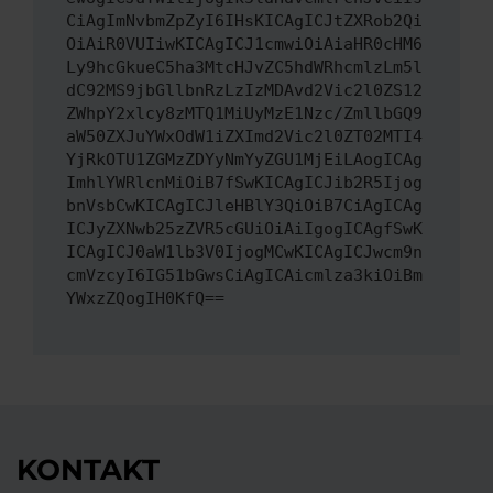
CiAgImNvbmZpZyI6IHsKICAgICJtZXRob2Qi
OiAiR0VUIiwKICAgICJ1cmwiOiAiaHR0cHM6
Ly9hcGkueC5ha3MtcHJvZC5hdWRhcmlzLm5l
dC92MS9jbGllbnRzLzIzMDAvd2Vic2l0ZS12
ZWhpY2xlcy8zMTQ1MiUyMzE1Nzc/ZmllbGQ9
aW50ZXJuYWxOdW1iZXImd2Vic2l0ZT02MTI4
YjRkOTU1ZGMzZDYyNmYyZGU1MjEiLAogICAg
ImhlYWRlcnMiOiB7fSwKICAgICJib2R5Ijog
bnVsbCwKICAgICJleHBlY3QiOiB7CiAgICAg
ICJyZXNwb25zZVR5cGUiOiAiIgogICAgfSwK
ICAgICJ0aW1lb3V0IjogMCwKICAgICJwcm9n
cmVzcyI6IG51bGwsCiAgICAicmlza3kiOiBm
YWxzZQogIH0KfQ==
KONTAKT