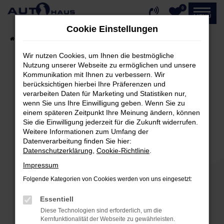
0
Zum
MENÜ
Hauptinhalt
Cookie Einstellungen
springen
Startseite
Fahrzeugangebote
Fahrzeug-Showroom
Wir nutzen Cookies, um Ihnen die bestmögliche
Nutzung unserer Webseite zu ermöglichen und unsere
Kommunikation mit Ihnen zu verbessern. Wir
Fehler: Network Error
berücksichtigen hierbei Ihre Präferenzen und
verarbeiten Daten für Marketing und Statistiken nur,
Beim Laden ist ein Fehler aufgetreten.
wenn Sie uns Ihre Einwilligung geben. Wenn Sie zu
einem späteren Zeitpunkt Ihre Meinung ändern, können
Hier sind ein paar Tipps, die dir helfen können:
Sie die Einwilligung jederzeit für die Zukunft widerrufen.
Weitere Informationen zum Umfang der
Überprüfe deine Firewall und deine
Datenverarbeitung finden Sie hier:
Internetverbindung.
Datenschutzerklärung
,
Cookie-Richtlinie
.
Laden andere Webseiten, zum Beispiel deine
Impressum
Suchmaschine?
Folgende Kategorien von Cookies werden von uns eingesetzt:
Prüfe deine Browsererweiterungen.
Manche Erweiterungen, wie Werbeblocker,
Essentiell
können das Laden bestimmter Seiten
Diese Technologien sind erforderlich, um die
verhindern. Funktioniert die Seite in einem
Kernfunktionalität der Webseite zu gewährleisten.