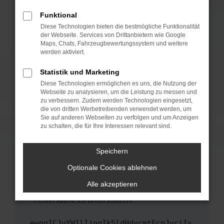
anderen Browser oder in einem privaten
Fenster?
Funktional
Starte dein Gerät neu.
Diese Technologien bieten die bestmögliche Funktionalität
der Webseite. Services von Drittanbietern wie Google
Das kann manchmal helfen, vorübergehende
Maps, Chats, Fahrzeugbewertungssystem und weitere
Probleme zu beheben.
werden aktiviert.
Stelle sicher, dass dein Browser und dein
Statistik und Marketing
Betriebssystem auf dem neuesten Stand
Diese Technologien ermöglichen es uns, die Nutzung der
sind.
Webseite zu analysieren, um die Leistung zu messen und
Veraltete Software birgt nicht nur ein
zu verbessern. Zudem werden Technologien eingesetzt,
Sicherheitsrisiko, sondern kann auch dazu
die von dritten Werbetreibenden verwendet werden, um
führen, dass bestimmte Funktionen nicht mehr
Sie auf anderen Webseiten zu verfolgen und um Anzeigen
zu schalten, die für Ihre Interessen relevant sind.
unterstützt werden.
Wende dich an den Webseitenbetreiber.
Speichern
Wenn du alle oben genannten Schritte versucht
hast, kontaktiere uns bitte. Wir werden
Optionale Cookies ablehnen
versuchen, das Problem zu beheben. Du kannst
Alle akzeptieren
uns diesen Text schicken, um uns bei der
Fehlersuche zu unterstützen:
ewogICJuYW1lIjogIk5ldHdvcmtFcnJvciIs