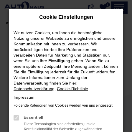
0
Zum
MENÜ
Hauptinhalt
Cookie Einstellungen
springen
Startseite
Fahrzeugangebote
Fahrzeug-Showroom
Wir nutzen Cookies, um Ihnen die bestmögliche
Nutzung unserer Webseite zu ermöglichen und unsere
Kommunikation mit Ihnen zu verbessern. Wir
Fehler: Network Error
berücksichtigen hierbei Ihre Präferenzen und
verarbeiten Daten für Marketing und Statistiken nur,
Beim Laden ist ein Fehler aufgetreten.
wenn Sie uns Ihre Einwilligung geben. Wenn Sie zu
einem späteren Zeitpunkt Ihre Meinung ändern, können
Hier sind ein paar Tipps, die dir helfen können:
Sie die Einwilligung jederzeit für die Zukunft widerrufen.
Weitere Informationen zum Umfang der
Überprüfe deine Firewall und deine
Datenverarbeitung finden Sie hier:
Internetverbindung.
Datenschutzerklärung
,
Cookie-Richtlinie
.
Laden andere Webseiten, zum Beispiel deine
Impressum
Suchmaschine?
Folgende Kategorien von Cookies werden von uns eingesetzt:
Prüfe deine Browsererweiterungen.
Manche Erweiterungen, wie Werbeblocker,
Essentiell
können das Laden bestimmter Seiten
Diese Technologien sind erforderlich, um die
verhindern. Funktioniert die Seite in einem
Kernfunktionalität der Webseite zu gewährleisten.