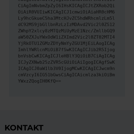
CiAgImNvbmZpZyI6IHsKICAgICJtZXRob2Qi
OiAiR0VUIiwKICAgICJ1cmwiOiAiaHR0cHM6
Ly9hcGkueC5ha3MtcHJvZC5hdWRhcmlzLm5l
dC92MS9jbGllbnRzLzIzMDAvd2Vic2l0ZS12
ZWhpY2xlcy8zMTQzMiUyMzE1Nzc/ZmllbGQ9
aW50ZXJuYWxOdW1iZXImd2Vic2l0ZT02MTI4
YjRkOTU1ZGMzZDYyNmYyZGU1MjEiLAogICAg
ImhlYWRlcnMiOiB7fSwKICAgICJib2R5Ijog
bnVsbCwKICAgICJleHBlY3QiOiB7CiAgICAg
ICJyZXNwb25zZVR5cGUiOiAiIgogICAgfSwK
ICAgICJ0aW1lb3V0IjogMCwKICAgICJwcm9n
cmVzcyI6IG51bGwsCiAgICAicmlza3kiOiBm
YWxzZQogIH0KfQ==
KONTAKT