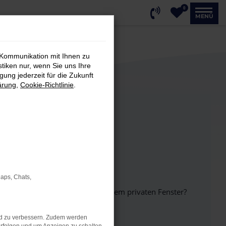
0
MENÜ
 Kommunikation mit Ihnen zu
stiken nur, wenn Sie uns Ihre
ung jederzeit für die Zukunft
ärung
,
Cookie-Richtlinie
.
Maps, Chats,
inem anderen Browser oder in einem privaten Fenster?
nd zu verbessern. Zudem werden