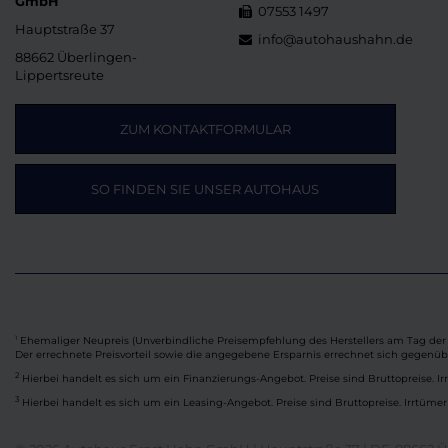
GmbH
07553 1497
Hauptstraße 37
info@autohaushahn.de
88662 Überlingen-
Lippertsreute
ZUM KONTAKTFORMULAR
SO FINDEN SIE UNSER AUTOHAUS
Ehemaliger Neupreis (Unverbindliche Preisempfehlung des Herstellers am Tag der 
1
Der errechnete Preisvorteil sowie die angegebene Ersparnis errechnet sich gegenü
2
Hierbei handelt es sich um ein Finanzierungs-Angebot. Preise sind Bruttopreise. Ir
3
Hierbei handelt es sich um ein Leasing-Angebot. Preise sind Bruttopreise. Irrtümer