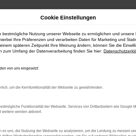
Cookie Einstellungen
ie bestmögliche Nutzung unserer Webseite zu ermöglichen und unsere
hierbei Ihre Präferenzen und verarbeiten Daten für Marketing und Stati
einem späteren Zeitpunkt Ihre Meinung ändern, können Sie die Einwillig
en zum Umfang der Datenverarbeitung finden Sie hier:
Datenschutzerkl
en von uns eingesetzt:
rlich, um die Kernfunktionalität der Webseite zu gewährleisten.
indung.
hine?
estmögliche Funktionalität der Webseite. Services von Drittanbietern wie Google 
eitere werden aktiviert.
aden bestimmter Seiten verhindern. Funktioniert die Seite in e
 zu beheben.
 es uns, die Nutzung der Webseite zu analysieren, um die Leistung zu messen u