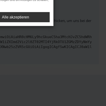
rfolgen und um Anzeigen zu schalten,
ht mehr unterstützt werden.
Alle akzeptieren
ben. Du kannst uns diesen Text schicken, um uns bei der
cmwiOiAiaHR0cHM6Ly9hcGkueC5ha3MtcHJvZC5hdWRh
dW1iZXImd2Vic2l0ZT02MTI4YjRkOTU1ZGMzZDYyNmYy
ZXNwb25zZVR5cGUiOiAiIgogICAgfSwKICAgICJ0aW1l