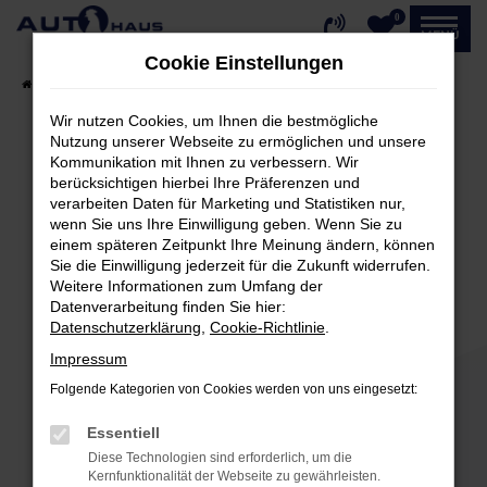
0
Zum
MENÜ
Hauptinhalt
Cookie Einstellungen
springen
Startseite
Fahrzeugangebote
Fahrzeug-Showroom
Wir nutzen Cookies, um Ihnen die bestmögliche
Nutzung unserer Webseite zu ermöglichen und unsere
Kommunikation mit Ihnen zu verbessern. Wir
Fehler: Network Error
berücksichtigen hierbei Ihre Präferenzen und
verarbeiten Daten für Marketing und Statistiken nur,
Beim Laden ist ein Fehler aufgetreten.
wenn Sie uns Ihre Einwilligung geben. Wenn Sie zu
einem späteren Zeitpunkt Ihre Meinung ändern, können
Hier sind ein paar Tipps, die dir helfen können:
Sie die Einwilligung jederzeit für die Zukunft widerrufen.
Weitere Informationen zum Umfang der
Überprüfe deine Firewall und deine
Datenverarbeitung finden Sie hier:
Internetverbindung.
Datenschutzerklärung
,
Cookie-Richtlinie
.
Laden andere Webseiten, zum Beispiel deine
Impressum
Suchmaschine?
Folgende Kategorien von Cookies werden von uns eingesetzt:
Prüfe deine Browsererweiterungen.
Manche Erweiterungen, wie Werbeblocker,
Essentiell
können das Laden bestimmter Seiten
Diese Technologien sind erforderlich, um die
verhindern. Funktioniert die Seite in einem
Kernfunktionalität der Webseite zu gewährleisten.