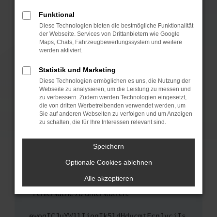
anderen Browser oder in einem privaten
Fenster?
Funktional
Starte dein Gerät neu.
Diese Technologien bieten die bestmögliche Funktionalität
der Webseite. Services von Drittanbietern wie Google
Das kann manchmal helfen, vorübergehende
Maps, Chats, Fahrzeugbewertungssystem und weitere
Probleme zu beheben.
werden aktiviert.
Stelle sicher, dass dein Browser und dein
Statistik und Marketing
Betriebssystem auf dem neuesten Stand
Diese Technologien ermöglichen es uns, die Nutzung der
sind.
Webseite zu analysieren, um die Leistung zu messen und
Veraltete Software birgt nicht nur ein
zu verbessern. Zudem werden Technologien eingesetzt,
Sicherheitsrisiko, sondern kann auch dazu
die von dritten Werbetreibenden verwendet werden, um
führen, dass bestimmte Funktionen nicht mehr
Sie auf anderen Webseiten zu verfolgen und um Anzeigen
zu schalten, die für Ihre Interessen relevant sind.
unterstützt werden.
Wende dich an den Webseitenbetreiber.
Speichern
Wenn du alle oben genannten Schritte versucht
hast, kontaktiere uns bitte. Wir werden
Optionale Cookies ablehnen
versuchen, das Problem zu beheben. Du kannst
Alle akzeptieren
uns diesen Text schicken, um uns bei der
Fehlersuche zu unterstützen:
ewogICJuYW1lIjogIk5ldHdvcmtFcnJvciIs