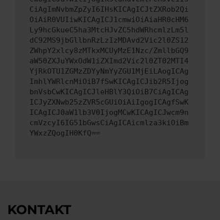
CiAgImNvbmZpZyI6IHsKICAgICJtZXRob2Qi
OiAiR0VUIiwKICAgICJ1cmwiOiAiaHR0cHM6
Ly9hcGkueC5ha3MtcHJvZC5hdWRhcmlzLm5l
dC92MS9jbGllbnRzLzIzMDAvd2Vic2l0ZS12
ZWhpY2xlcy8zMTkxMCUyMzE1Nzc/ZmllbGQ9
aW50ZXJuYWxOdW1iZXImd2Vic2l0ZT02MTI4
YjRkOTU1ZGMzZDYyNmYyZGU1MjEiLAogICAg
ImhlYWRlcnMiOiB7fSwKICAgICJib2R5Ijog
bnVsbCwKICAgICJleHBlY3QiOiB7CiAgICAg
ICJyZXNwb25zZVR5cGUiOiAiIgogICAgfSwK
ICAgICJ0aW1lb3V0IjogMCwKICAgICJwcm9n
cmVzcyI6IG51bGwsCiAgICAicmlza3kiOiBm
YWxzZQogIH0KfQ==
KONTAKT