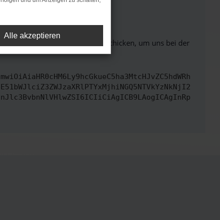
rfolgen und um Anzeigen zu schalten,
ht mehr unterstützt werden.
Alle akzeptieren
ben. Du kannst uns diesen Text schicken, um uns bei der
cmwiOiAiaHR0cHM6Ly9hcGkueC5ha3MtcHJvZC5hdWRh
bE51bWJlciZ3ZWJzaXRlPTYxMjhiNGQ5NTVkYzNkNjI2
InJlc3BvbnNlVHlwZSI6ICIiCiAgICB9LAogICAgInRp