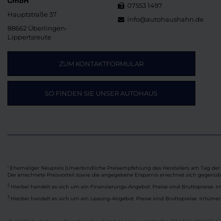
GmbH
07553 1497
Hauptstraße 37
info@autohaushahn.de
88662 Überlingen-
Lippertsreute
ZUM KONTAKTFORMULAR
SO FINDEN SIE UNSER AUTOHAUS
Ehemaliger Neupreis (Unverbindliche Preisempfehlung des Herstellers am Tag der 
1
Der errechnete Preisvorteil sowie die angegebene Ersparnis errechnet sich gegenü
2
Hierbei handelt es sich um ein Finanzierungs-Angebot. Preise sind Bruttopreise. Ir
3
Hierbei handelt es sich um ein Leasing-Angebot. Preise sind Bruttopreise. Irrtümer