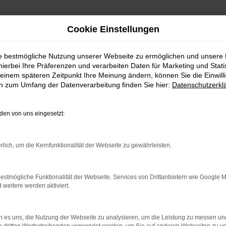
Cookie Einstellungen
ie bestmögliche Nutzung unserer Webseite zu ermöglichen und unsere
hierbei Ihre Präferenzen und verarbeiten Daten für Marketing und Stati
einem späteren Zeitpunkt Ihre Meinung ändern, können Sie die Einwillig
en zum Umfang der Datenverarbeitung finden Sie hier:
Datenschutzerkl
en von uns eingesetzt:
rlich, um die Kernfunktionalität der Webseite zu gewährleisten.
indung.
hine?
estmögliche Funktionalität der Webseite. Services von Drittanbietern wie Google 
eitere werden aktiviert.
aden bestimmter Seiten verhindern. Funktioniert die Seite in e
 zu beheben.
 es uns, die Nutzung der Webseite zu analysieren, um die Leistung zu messen u