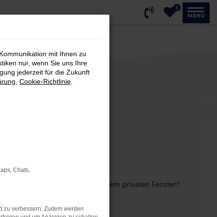
0
MENÜ
 Kommunikation mit Ihnen zu
stiken nur, wenn Sie uns Ihre
ung jederzeit für die Zukunft
ärung
,
Cookie-Richtlinie
.
Maps, Chats,
inem anderen Browser oder in einem privaten Fenster?
nd zu verbessern. Zudem werden