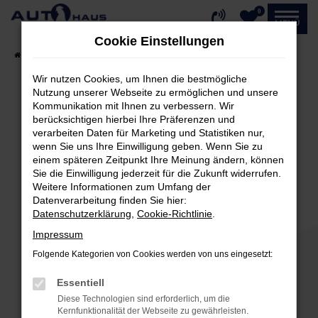
0
Zum
MENÜ
Hauptinhalt
Cookie Einstellungen
springen
Startseite
Fahrzeugangebote
Fahrzeug-Showroom
Wir nutzen Cookies, um Ihnen die bestmögliche
Nutzung unserer Webseite zu ermöglichen und unsere
Kommunikation mit Ihnen zu verbessern. Wir
Fehler: Network Error
berücksichtigen hierbei Ihre Präferenzen und
verarbeiten Daten für Marketing und Statistiken nur,
Beim Laden ist ein Fehler aufgetreten.
wenn Sie uns Ihre Einwilligung geben. Wenn Sie zu
einem späteren Zeitpunkt Ihre Meinung ändern, können
Hier sind ein paar Tipps, die dir helfen können:
Sie die Einwilligung jederzeit für die Zukunft widerrufen.
Weitere Informationen zum Umfang der
Überprüfe deine Firewall und deine
Datenverarbeitung finden Sie hier:
Internetverbindung.
Datenschutzerklärung
,
Cookie-Richtlinie
.
Laden andere Webseiten, zum Beispiel deine
Impressum
Suchmaschine?
Folgende Kategorien von Cookies werden von uns eingesetzt:
Prüfe deine Browsererweiterungen.
Manche Erweiterungen, wie Werbeblocker,
Essentiell
können das Laden bestimmter Seiten
Diese Technologien sind erforderlich, um die
verhindern. Funktioniert die Seite in einem
Kernfunktionalität der Webseite zu gewährleisten.