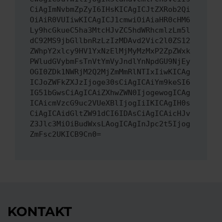
CiAgImNvbmZpZyI6IHsKICAgICJtZXRob2Qi
OiAiR0VUIiwKICAgICJ1cmwiOiAiaHR0cHM6
Ly9hcGkueC5ha3MtcHJvZC5hdWRhcmlzLm5l
dC92MS9jbGllbnRzLzIzMDAvd2Vic2l0ZS12
ZWhpY2xlcy9HV1YxNzElMjMyMzMxP2ZpZWxk
PWludGVybmFsTnVtYmVyJndlYnNpdGU9NjEy
OGI0ZDk1NWRjM2Q2MjZmMmRlNTIxIiwKICAg
ICJoZWFkZXJzIjoge30sCiAgICAiYm9keSI6
IG51bGwsCiAgICAiZXhwZWN0IjogewogICAg
ICAicmVzcG9uc2VUeXBlIjogIiIKICAgIH0s
CiAgICAidGltZW91dCI6IDAsCiAgICAicHJv
Z3Jlc3MiOiBudWxsLAogICAgInJpc2t5Ijog
ZmFsc2UKICB9Cn0=
KONTAKT