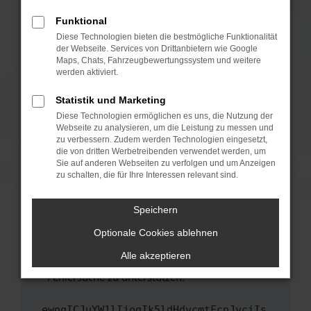
anderen Browser oder in einem privaten
Fenster?
Funktional
Starte dein Gerät neu.
Diese Technologien bieten die bestmögliche Funktionalität
der Webseite. Services von Drittanbietern wie Google
Das kann manchmal helfen, vorübergehende
Maps, Chats, Fahrzeugbewertungssystem und weitere
Probleme zu beheben.
werden aktiviert.
Stelle sicher, dass dein Browser und dein
Statistik und Marketing
Betriebssystem auf dem neuesten Stand
Diese Technologien ermöglichen es uns, die Nutzung der
sind.
Webseite zu analysieren, um die Leistung zu messen und
Veraltete Software birgt nicht nur ein
zu verbessern. Zudem werden Technologien eingesetzt,
Sicherheitsrisiko, sondern kann auch dazu
die von dritten Werbetreibenden verwendet werden, um
führen, dass bestimmte Funktionen nicht mehr
Sie auf anderen Webseiten zu verfolgen und um Anzeigen
zu schalten, die für Ihre Interessen relevant sind.
unterstützt werden.
Wende dich an den Webseitenbetreiber.
Speichern
Wenn du alle oben genannten Schritte versucht
hast, kontaktiere uns bitte. Wir werden
Optionale Cookies ablehnen
versuchen, das Problem zu beheben. Du kannst
Alle akzeptieren
uns diesen Text schicken, um uns bei der
Fehlersuche zu unterstützen:
ewogICJuYW1lIjogIk5ldHdvcmtFcnJvciIs