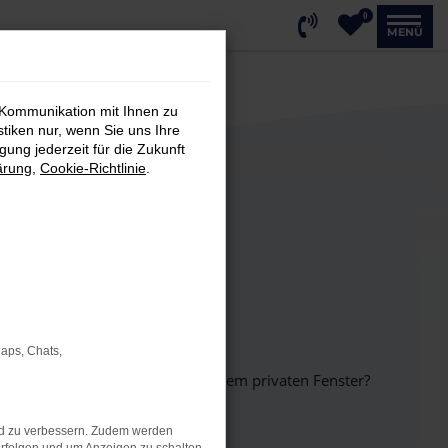
0
MENÜ
 Kommunikation mit Ihnen zu
stiken nur, wenn Sie uns Ihre
ung jederzeit für die Zukunft
ärung
,
Cookie-Richtlinie
.
Maps, Chats,
inem anderen Browser oder in einem privaten Fenster?
nd zu verbessern. Zudem werden