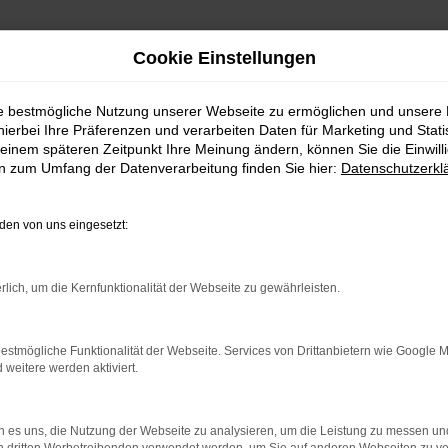
Cookie Einstellungen
ie bestmögliche Nutzung unserer Webseite zu ermöglichen und unsere
hierbei Ihre Präferenzen und verarbeiten Daten für Marketing und Stati
einem späteren Zeitpunkt Ihre Meinung ändern, können Sie die Einwillig
en zum Umfang der Datenverarbeitung finden Sie hier:
Datenschutzerkl
en von uns eingesetzt:
rlich, um die Kernfunktionalität der Webseite zu gewährleisten.
indung.
hine?
estmögliche Funktionalität der Webseite. Services von Drittanbietern wie Google 
eitere werden aktiviert.
aden bestimmter Seiten verhindern. Funktioniert die Seite in e
 zu beheben.
 es uns, die Nutzung der Webseite zu analysieren, um die Leistung zu messen u