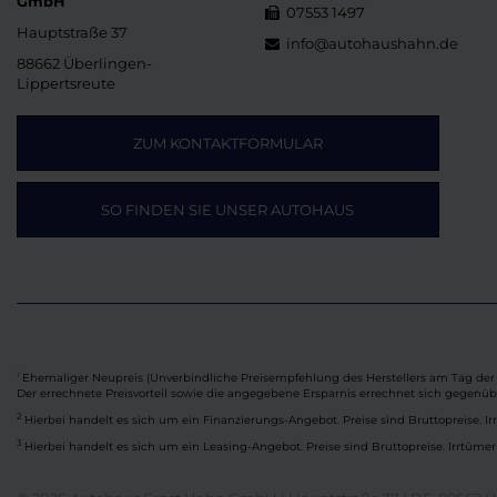
GmbH
07553 1497
Hauptstraße 37
info@autohaushahn.de
88662 Überlingen-
Lippertsreute
ZUM KONTAKTFORMULAR
SO FINDEN SIE UNSER AUTOHAUS
Ehemaliger Neupreis (Unverbindliche Preisempfehlung des Herstellers am Tag der 
1
Der errechnete Preisvorteil sowie die angegebene Ersparnis errechnet sich gegenü
2
Hierbei handelt es sich um ein Finanzierungs-Angebot. Preise sind Bruttopreise. Ir
3
Hierbei handelt es sich um ein Leasing-Angebot. Preise sind Bruttopreise. Irrtümer