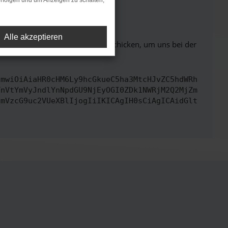
rfolgen und um Anzeigen zu schalten,
ht mehr unterstützt werden.
Alle akzeptieren
ben. Du kannst uns diesen Text schicken, um uns bei der
cmwiOiAiaHR0cHM6Ly9hcGkueC5ha3MtcHJvZC5hdWRh
TnVtYmVyJndlYnNpdGU9NjEyOGI0ZDk1NWRjM2Q2MjZm
cmVzcG9uc2VUeXBlIjogIiIKICAgIH0sCiAgICAidGlt