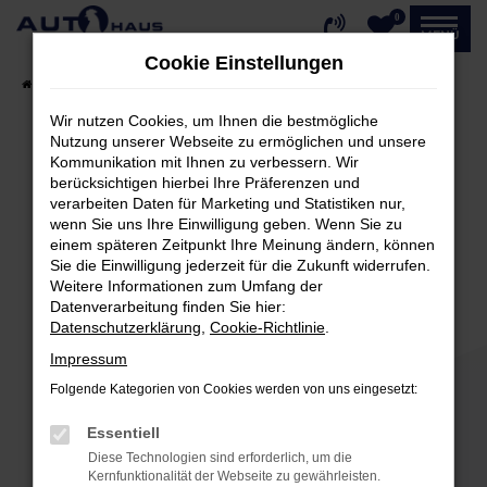
0
Zum
MENÜ
Hauptinhalt
Cookie Einstellungen
springen
Startseite
Fahrzeugangebote
Fahrzeug-Showroom
Wir nutzen Cookies, um Ihnen die bestmögliche
Nutzung unserer Webseite zu ermöglichen und unsere
Kommunikation mit Ihnen zu verbessern. Wir
Fehler: Network Error
berücksichtigen hierbei Ihre Präferenzen und
verarbeiten Daten für Marketing und Statistiken nur,
Beim Laden ist ein Fehler aufgetreten.
wenn Sie uns Ihre Einwilligung geben. Wenn Sie zu
einem späteren Zeitpunkt Ihre Meinung ändern, können
Hier sind ein paar Tipps, die dir helfen können:
Sie die Einwilligung jederzeit für die Zukunft widerrufen.
Weitere Informationen zum Umfang der
Überprüfe deine Firewall und deine
Datenverarbeitung finden Sie hier:
Internetverbindung.
Datenschutzerklärung
,
Cookie-Richtlinie
.
Laden andere Webseiten, zum Beispiel deine
Impressum
Suchmaschine?
Folgende Kategorien von Cookies werden von uns eingesetzt:
Prüfe deine Browsererweiterungen.
Manche Erweiterungen, wie Werbeblocker,
Essentiell
können das Laden bestimmter Seiten
Diese Technologien sind erforderlich, um die
verhindern. Funktioniert die Seite in einem
Kernfunktionalität der Webseite zu gewährleisten.