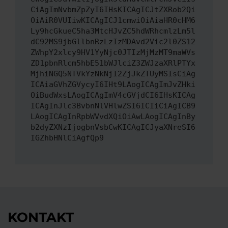
CiAgImNvbmZpZyI6IHsKICAgICJtZXRob2Qi
OiAiR0VUIiwKICAgICJ1cmwiOiAiaHR0cHM6
Ly9hcGkueC5ha3MtcHJvZC5hdWRhcmlzLm5l
dC92MS9jbGllbnRzLzIzMDAvd2Vic2l0ZS12
ZWhpY2xlcy9HV1YyNjc0JTIzMjMzMT9maWVs
ZD1pbnRlcm5hbE51bWJlciZ3ZWJzaXRlPTYx
MjhiNGQ5NTVkYzNkNjI2ZjJkZTUyMSIsCiAg
ICAiaGVhZGVycyI6IHt9LAogICAgImJvZHki
OiBudWxsLAogICAgImV4cGVjdCI6IHsKICAg
ICAgInJlc3BvbnNlVHlwZSI6ICIiCiAgICB9
LAogICAgInRpbWVvdXQiOiAwLAogICAgInBy
b2dyZXNzIjogbnVsbCwKICAgICJyaXNreSI6
IGZhbHNlCiAgfQp9
KONTAKT