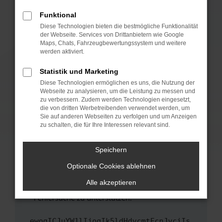
anderen Browser oder in einem privaten
Fenster?
Funktional
Starte dein Gerät neu.
Diese Technologien bieten die bestmögliche Funktionalität
der Webseite. Services von Drittanbietern wie Google
Das kann manchmal helfen, vorübergehende
Maps, Chats, Fahrzeugbewertungssystem und weitere
Probleme zu beheben.
werden aktiviert.
Stelle sicher, dass dein Browser und dein
Statistik und Marketing
Betriebssystem auf dem neuesten Stand
Diese Technologien ermöglichen es uns, die Nutzung der
sind.
Webseite zu analysieren, um die Leistung zu messen und
Veraltete Software birgt nicht nur ein
zu verbessern. Zudem werden Technologien eingesetzt,
Sicherheitsrisiko, sondern kann auch dazu
die von dritten Werbetreibenden verwendet werden, um
führen, dass bestimmte Funktionen nicht mehr
Sie auf anderen Webseiten zu verfolgen und um Anzeigen
zu schalten, die für Ihre Interessen relevant sind.
unterstützt werden.
Wende dich an den Webseitenbetreiber.
Speichern
Wenn du alle oben genannten Schritte versucht
hast, kontaktiere uns bitte. Wir werden
Optionale Cookies ablehnen
versuchen, das Problem zu beheben. Du kannst
Alle akzeptieren
uns diesen Text schicken, um uns bei der
Fehlersuche zu unterstützen:
ewogICJuYW1lIjogIk5ldHdvcmtFcnJvciIs